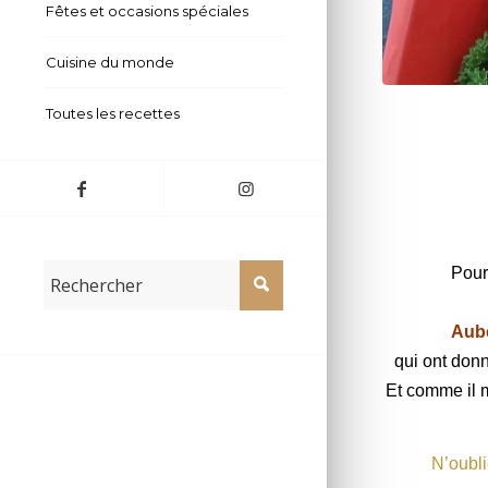
Fêtes et occasions spéciales
Cuisine du monde
Tian d’été Uma
Toutes les recettes
Pour
Aub
qui ont don
Et comme il m
N’oubli