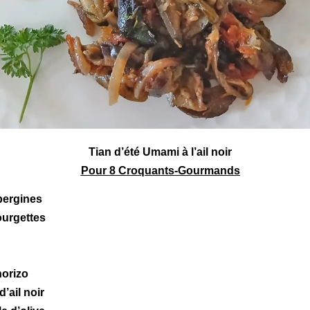
Tian
d’été
Umami
à l’ail noir
Pour 8 Croquants-Gourmands
bergines
ourgettes
horizo
d’
ail noir