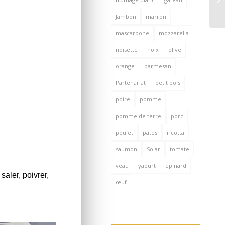
Jambon
marron
mascarpone
mozzarella
noisette
noix
olive
orange
parmesan
Partenariat
petit pois
poire
pomme
pomme de terre
porc
poulet
pâtes
ricotta
saumon
Solar
tomate
veau
yaourt
épinard
aler, poivrer,
œuf