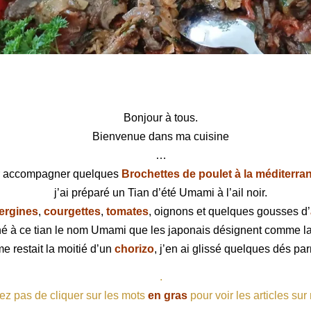
mi à l’ail noir
Bonjour à tous.
Bienvenue dans ma cuisine
…
 accompagner quelques
Brochettes de poulet à la méditerr
j’ai préparé un Tian d’été Umami à l’ail noir.
ergines
,
courgettes
,
tomates
, oignons et quelques gousses d’
né à ce tian le nom Umami que les japonais désignent comme l
e restait la moitié d’un
chorizo
, j’en ai glissé quelques dés pa
.
ez pas de cliquer sur les mots
en gras
pour voir les articles sur