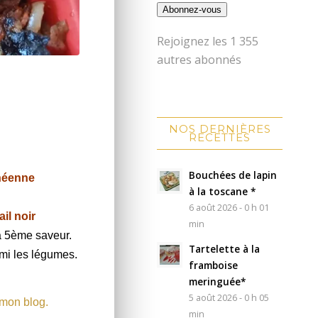
Abonnez-vous
Rejoignez les 1 355
autres abonnés
NOS DERNIÈRES
RECETTES
Bouchées de lapin
anéenne
à la toscane *
6 août 2026 - 0 h 01
ail noir
min
a 5ème saveur.
Tartelette à la
rmi les légumes.
framboise
meringuée*
5 août 2026 - 0 h 05
 mon blog.
min