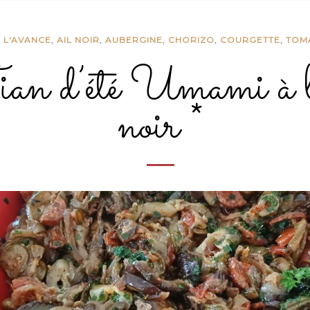
 L'AVANCE
,
AIL NOIR
,
AUBERGINE
,
CHORIZO
,
COURGETTE
,
TOM
an d’été Umami à l
noir *