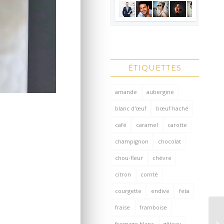
ÉTIQUETTES
amande
aubergine
blanc d'œuf
bœuf haché
café
caramel
carotte
champignon
chocolat
chou-fleur
chèvre
citron
comté
courgette
endive
feta
fraise
framboise
fromage blanc
gâteau