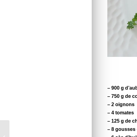
– 900 g d’
au
– 750 g de
c
– 2 oignons
– 4
tomates
– 125 g de
c
– 8 gousses 
Salade de riz italienne