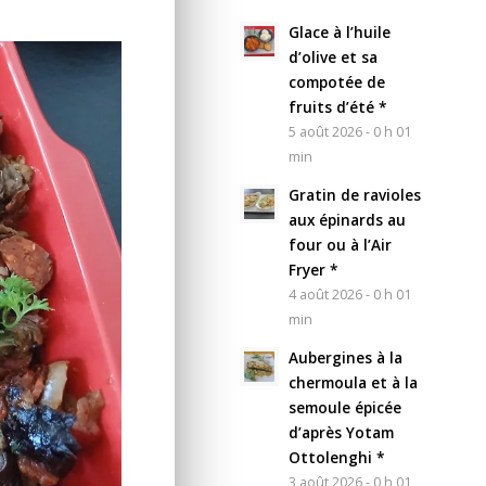
Glace à l’huile
d’olive et sa
compotée de
fruits d’été *
5 août 2026 - 0 h 01
min
Gratin de ravioles
aux épinards au
four ou à l’Air
Fryer *
4 août 2026 - 0 h 01
min
Aubergines à la
chermoula et à la
semoule épicée
d’après Yotam
Ottolenghi *
3 août 2026 - 0 h 01