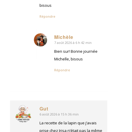
bisous
Répondre
Michèle
7 août 2026 à 6 h 42 min
dit
:
Bien sur! Bonne journée
Michelle, bisous
Répondre
Gut
6 août 2026 à 15 h 36 min
dit
:
La recette de la lapin que j’avais
prise chez Irisa n’était pas la même