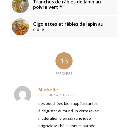
Tranches de râbles de lapin au
poivre vert *
Gigolettes et râbles de lapin au
cidre
13
RÉPONSES
Michelle
6 août 2026 à 18 h 22 min
dit
:
des bouchées bien appétissantes
à déguster autour d’un verre (avec
modération bien sûr) une idée
originale Michèle, bonne journée