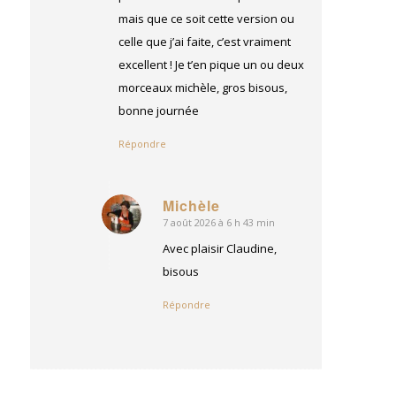
mais que ce soit cette version ou
celle que j’ai faite, c’est vraiment
excellent ! Je t’en pique un ou deux
morceaux michèle, gros bisous,
bonne journée
Répondre
Michèle
7 août 2026 à 6 h 43 min
dit
:
Avec plaisir Claudine,
bisous
Répondre