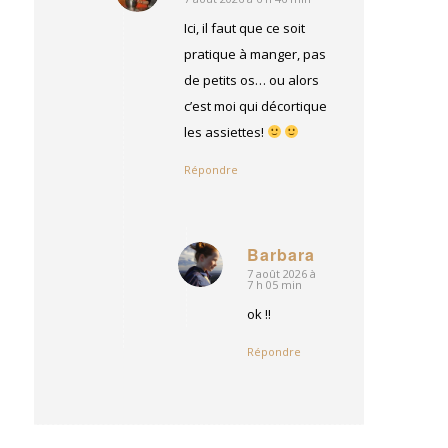
dit
:
Ici, il faut que ce soit
pratique à manger, pas
de petits os… ou alors
c’est moi qui décortique
les assiettes!
Répondre
Barbara
7 août 2026 à
dit
7 h 05 min
:
ok !!
Répondre