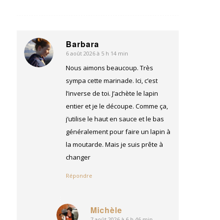
Barbara
6 août 2026 à 5 h 14 min
dit
:
Nous aimons beaucoup. Très
sympa cette marinade. Ici, c’est
l’inverse de toi. J’achète le lapin
entier et je le découpe. Comme ça,
j’utilise le haut en sauce et le bas
généralement pour faire un lapin à
la moutarde. Mais je suis prête à
changer
Répondre
Michèle
7 août 2026 à 6 h 46 min