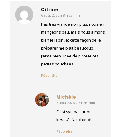
Citrine
6 août 2026 à 8 h 22 min
dit
:
Pas très viande non plus, nous en
mangeons peu, mais nous aimons
bien le lapin, et cette façon de le
préparer me plait beaucoup.
J’aime bien l’idée de picorer ces
petites bouchées…
Répondre
Michèle
7 août 2026 à 6 h 44 min
dit
:
C’est sympa surtout
lorsqu’il fait chaud!
Répondre