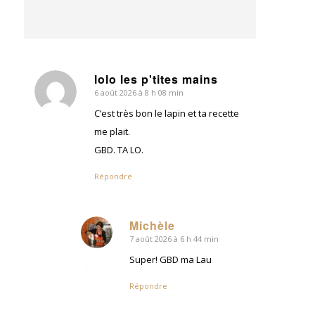
lolo les p'tites mains
6 août 2026 à 8 h 08 min
dit
:
C’est très bon le lapin et ta recette
me plait.
GBD. TA LO.
Répondre
Michèle
7 août 2026 à 6 h 44 min
dit
:
Super! GBD ma Lau
Répondre