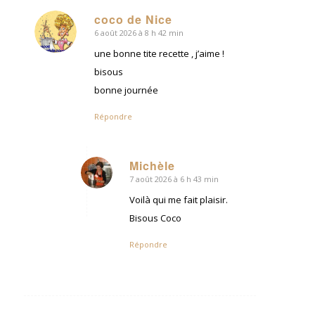
coco de Nice
6 août 2026 à 8 h 42 min
dit
:
une bonne tite recette , j’aime !
bisous
bonne journée
Répondre
Michèle
7 août 2026 à 6 h 43 min
dit
:
Voilà qui me fait plaisir.
Bisous Coco
Répondre