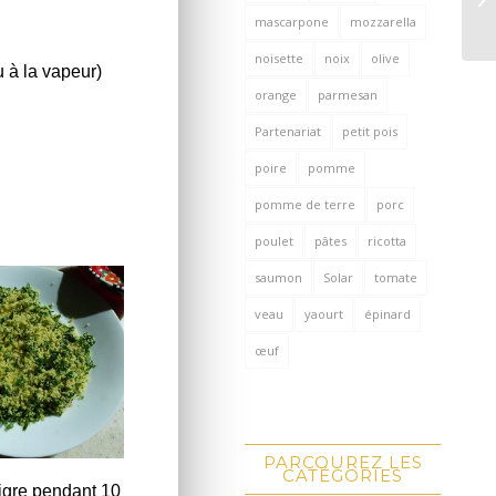
mascarpone
mozzarella
noisette
noix
olive
u à la vapeur)
orange
parmesan
Partenariat
petit pois
poire
pomme
pomme de terre
porc
poulet
pâtes
ricotta
saumon
Solar
tomate
veau
yaourt
épinard
œuf
PARCOUREZ LES
CATÉGORIES
aigre pendant 10