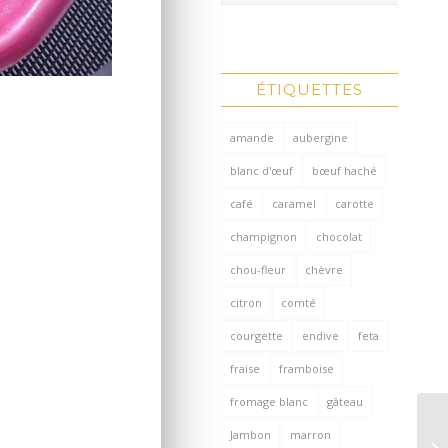
ÉTIQUETTES
amande
aubergine
blanc d'œuf
bœuf haché
café
caramel
carotte
champignon
chocolat
chou-fleur
chèvre
citron
comté
courgette
endive
feta
fraise
framboise
fromage blanc
gâteau
Jambon
marron