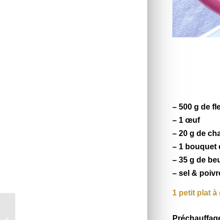
– 500 g de fl
– 1 œuf
– 20 g de ch
– 1 bouquet 
– 35 g de be
– sel & poiv
1 petit plat 
Salade de fusilli aux
Préchauffage