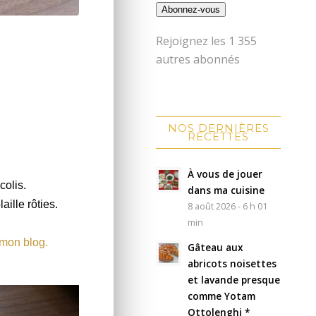
Abonnez-vous
Rejoignez les 1 355
autres abonnés
NOS DERNIÈRES
RECETTES
À vous de jouer
colis.
dans ma cuisine
ille rôties.
8 août 2026 - 6 h 01
min
 mon blog.
Gâteau aux
abricots noisettes
et lavande presque
comme Yotam
Ottolenghi *