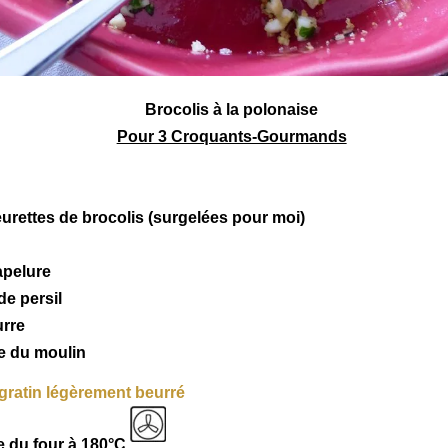
Brocolis à la
polonaise
Pour 3 Croquants-Gourmands
eurettes de
brocolis
(surgelées pour moi)
apelure
de persil
urre
re du moulin
à gratin légèrement beurré
 du four à 180°C