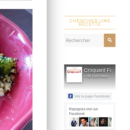
CHERCHER UNE
RECETTE
Croquant Fondant
+ de 2000 likes
Voir la page Facebook
Rejoignez-moi sur
Facebook