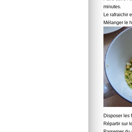
minutes.
Le rafraichir 
Mélanger le h
Disposer les f
Répartir sur 
Parsemer du r