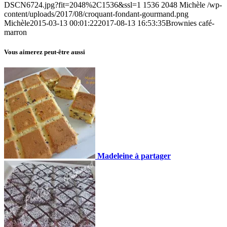
DSCN6724.jpg?fit=2048%2C1536&ssl=1
1536
2048
Michèle
/wp-
content/uploads/2017/08/croquant-fondant-gourmand.png
Michèle
2015-03-13 00:01:22
2017-08-13 16:53:35
Brownies café-
marron
Vous aimerez peut-être aussi
Madeleine à partager