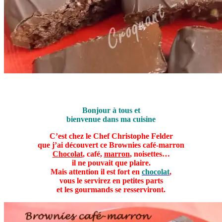
Brownies café-marron
Bonjour à tous et
bienvenue dans ma cuisine
C’est chez le Chef Christophe Felder
que j’ai découvert ce Brownies café-marron
Chocolat
, café,
marron
, noisettes…
il ne pouvait que plaire.
Mais attention il est fort en
chocolat
,
vous le servirez en petites parts
et les gourmands se resserviront.