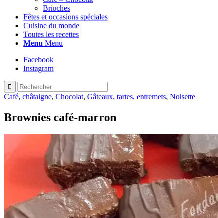
Brioches
Fêtes et occasions spéciales
Cuisine du monde
Toutes les recettes
Menu
Menu
Facebook
Instagram
Café
,
châtaigne
,
Chocolat
,
Gâteaux, tartes, entremets
,
Noisette
Brownies café-marron