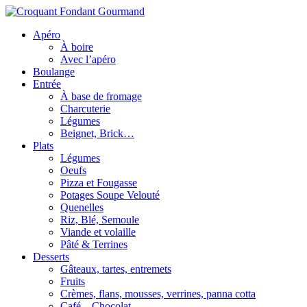
Apéro
À boire
Avec l’apéro
Boulange
Entrée
À base de fromage
Charcuterie
Légumes
Beignet, Brick…
Plats
Légumes
Oeufs
Pizza et Fougasse
Potages Soupe Velouté
Quenelles
Riz, Blé, Semoule
Viande et volaille
Pâté & Terrines
Desserts
Gâteaux, tartes, entremets
Fruits
Crèmes, flans, mousses, verrines, panna cotta
Café – Chocolat