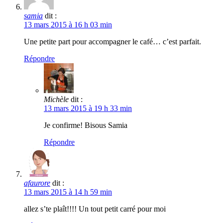
samia
dit :
13 mars 2015 à 16 h 03 min
Une petite part pour accompagner le café… c’est parfait.
Répondre
Michèle
dit :
13 mars 2015 à 19 h 33 min
Je confirme! Bisous Samia
Répondre
afaurore
dit :
13 mars 2015 à 14 h 59 min
allez s’te plaît!!!! Un tout petit carré pour moi