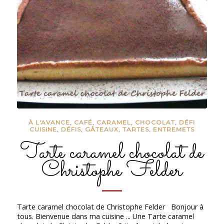
À L'AVANCE
,
CAFÉ
,
CARAMEL
,
CHOCOLAT
,
DÉFI
CUISINE
,
DÉFIS
,
GÂTEAUX, TARTES, ENTREMETS
Tarte caramel chocolat de
Christophe Felder
Tarte caramel chocolat de Christophe Felder Bonjour à
tous. Bienvenue dans ma cuisine ... Une Tarte caramel