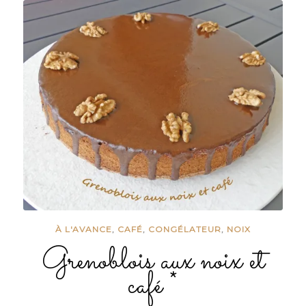
À L'AVANCE
,
CAFÉ
,
CONGÉLATEUR
,
NOIX
Grenoblois aux noix et
café *