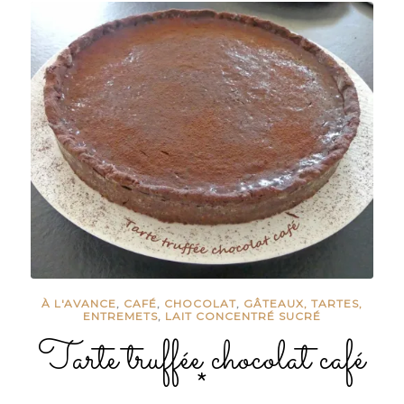
À L'AVANCE
,
CAFÉ
,
CHOCOLAT
,
GÂTEAUX, TARTES,
ENTREMETS
,
LAIT CONCENTRÉ SUCRÉ
Tarte truffée chocolat café
*