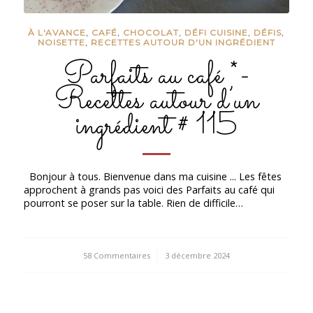
À L'AVANCE
,
CAFÉ
,
CHOCOLAT
,
DÉFI CUISINE
,
DÉFIS
,
NOISETTE
,
RECETTES AUTOUR D'UN INGRÉDIENT
Parfaits au café *-
Recettes autour d’un
ingrédient # 115
Bonjour à tous. Bienvenue dans ma cuisine ... Les fêtes
approchent à grands pas voici des Parfaits au café qui
pourront se poser sur la table. Rien de difficile…
58 Commentaires
/
3 décembre 2024