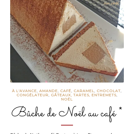
À L'AVANCE
,
AMANDE
,
CAFÉ
,
CARAMEL
,
CHOCOLAT
,
CONGÉLATEUR
,
GÂTEAUX, TARTES, ENTREMETS
,
NOËL
Bûche de Noël au café *