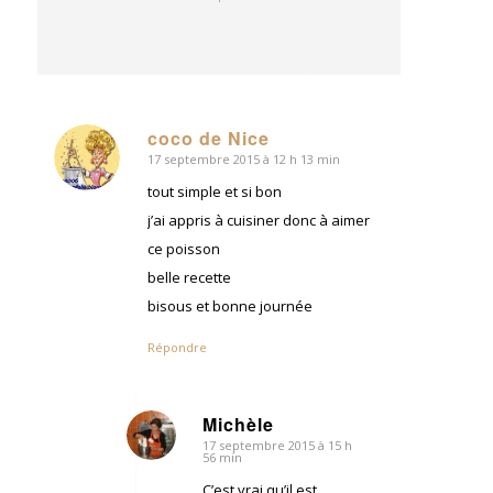
coco de Nice
17 septembre 2015 à 12 h 13 min
dit
:
tout simple et si bon
j’ai appris à cuisiner donc à aimer
ce poisson
belle recette
bisous et bonne journée
Répondre
Michèle
17 septembre 2015 à 15 h
dit
56 min
:
C’est vrai qu’il est