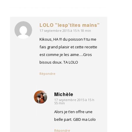
LOLO "lesp'tites mains"
17 septembre 2015 à 15 h 18 min
dit
:
Kikous, HA !!! du poisson !! tu me
fais grand plaisir et cette recette
est comme je les aime….Gros
bisous doux. TA LOLO
Répondre
Michèle
17 septembre 2015 à 15 h
dit
55 min
:
Alors je t’en offre une
belle part. GBD ma Lolo
Répondre