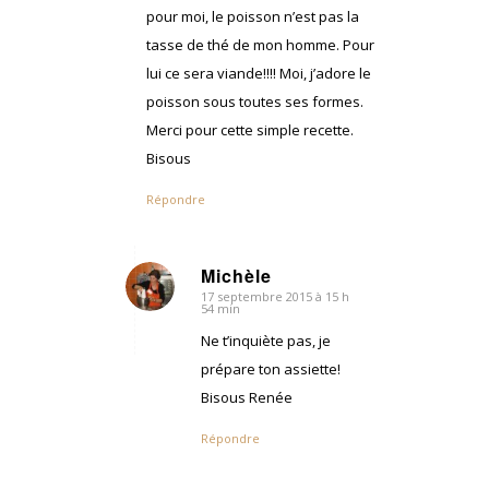
pour moi, le poisson n’est pas la
tasse de thé de mon homme. Pour
lui ce sera viande!!!! Moi, j’adore le
poisson sous toutes ses formes.
Merci pour cette simple recette.
Bisous
Répondre
Michèle
17 septembre 2015 à 15 h
dit
54 min
:
Ne t’inquiète pas, je
prépare ton assiette!
Bisous Renée
Répondre