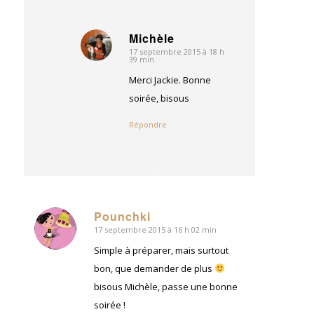
Michèle
17 septembre 2015 à 18 h
dit
39 min
:
Merci Jackie. Bonne
soirée, bisous
Répondre
Pounchki
17 septembre 2015 à 16 h 02 min
dit
:
Simple à préparer, mais surtout
bon, que demander de plus
bisous Michèle, passe une bonne
soirée !