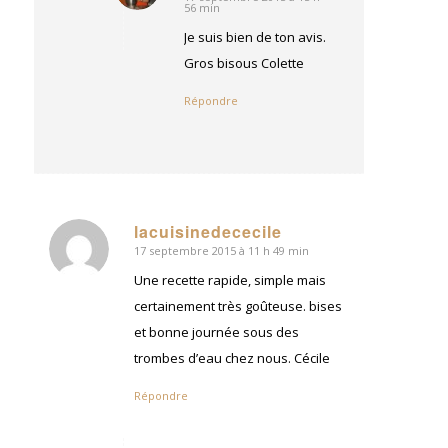
dit
56 min
:
Je suis bien de ton avis.
Gros bisous Colette
Répondre
lacuisinedececile
17 septembre 2015 à 11 h 49 min
dit
:
Une recette rapide, simple mais
certainement très goûteuse. bises
et bonne journée sous des
trombes d’eau chez nous. Cécile
Répondre