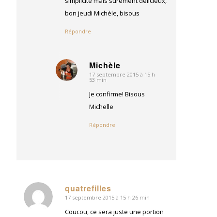
simplicité mais surement délicieux,
bon jeudi Michèle, bisous
Répondre
Michèle
17 septembre 2015 à 15 h
dit
53 min
:
Je confirme! Bisous
Michelle
Répondre
quatrefilles
17 septembre 2015 à 15 h 26 min
dit
:
Coucou, ce sera juste une portion