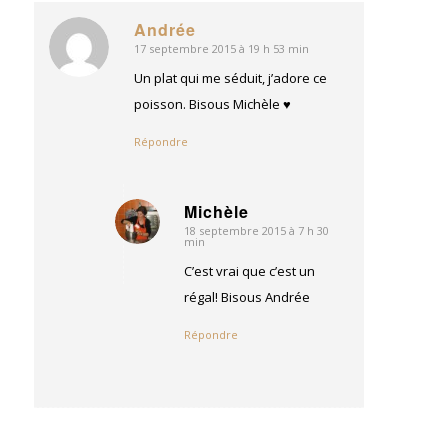
Andrée
17 septembre 2015 à 19 h 53 min
dit
:
Un plat qui me séduit, j’adore ce
poisson. Bisous Michèle ♥
Répondre
Michèle
18 septembre 2015 à 7 h 30
dit
min
:
C’est vrai que c’est un
régal! Bisous Andrée
Répondre