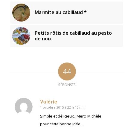
Marmite au cabillaud *
Petits rôtis de cabillaud au pesto
de noix
44
RÉPONSES
Valérie
1 octobre 2015 à 22 h 15 min
dit
:
Simple et délicieux.. Merci Michèle
pour cette bonne idée…