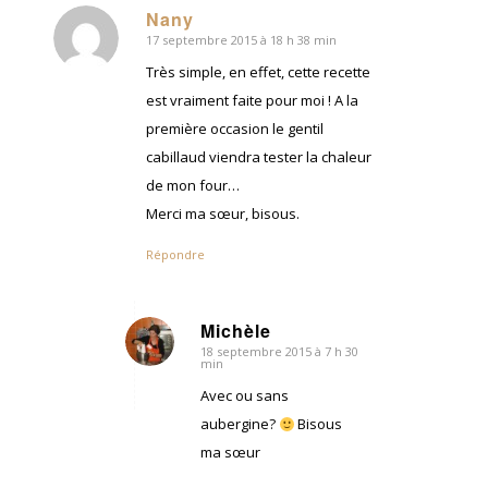
Nany
17 septembre 2015 à 18 h 38 min
dit
:
Très simple, en effet, cette recette
est vraiment faite pour moi ! A la
première occasion le gentil
cabillaud viendra tester la chaleur
de mon four…
Merci ma sœur, bisous.
Répondre
Michèle
18 septembre 2015 à 7 h 30
dit
min
:
Avec ou sans
aubergine?
Bisous
ma sœur