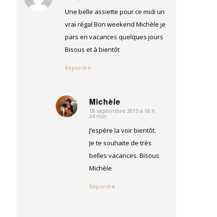
:
Une belle assiette pour ce midi un
vrai régal Bon weekend Michèle je
pars en vacances quelques jours
Bisous et à bientôt
Répondre
Michèle
18 septembre 2015 à 18 h
dit
24 min
:
J’espère la voir bientôt.
Je te souhaite de très
belles vacances. Bisous
Michèle
Répondre