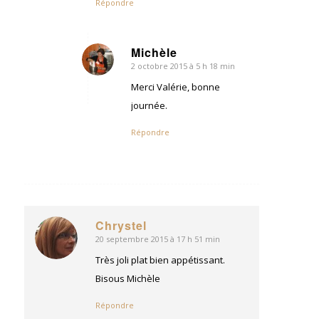
Répondre
Michèle
2 octobre 2015 à 5 h 18 min
dit
:
Merci Valérie, bonne
journée.
Répondre
Chrystel
20 septembre 2015 à 17 h 51 min
dit
:
Très joli plat bien appétissant.
Bisous Michèle
Répondre