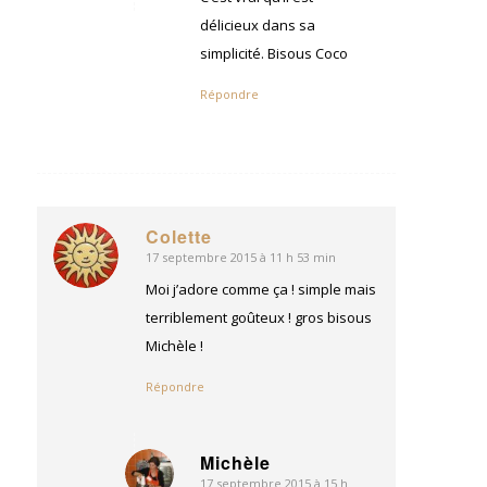
délicieux dans sa
simplicité. Bisous Coco
Répondre
Colette
17 septembre 2015 à 11 h 53 min
dit
:
Moi j’adore comme ça ! simple mais
terriblement goûteux ! gros bisous
Michèle !
Répondre
Michèle
17 septembre 2015 à 15 h