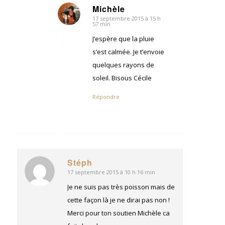
Michèle
17 septembre 2015 à 15 h
dit
57 min
:
J’espère que la pluie
s’est calmée. Je t’envoie
quelques rayons de
soleil. Bisous Cécile
Répondre
Stéph
17 septembre 2015 à 10 h 16 min
dit
:
Je ne suis pas très poisson mais de
cette façon là je ne dirai pas non !
Merci pour ton soutien Michèle ca