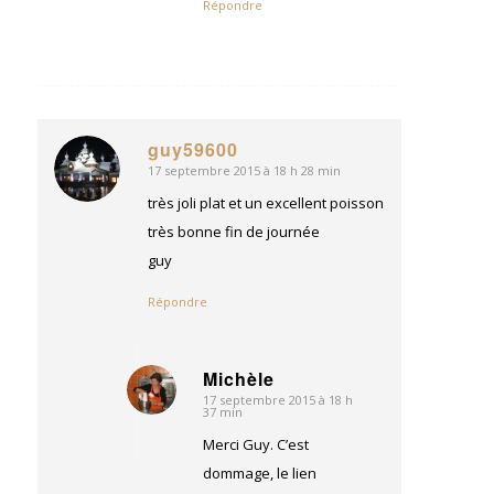
Répondre
guy59600
17 septembre 2015 à 18 h 28 min
dit
:
très joli plat et un excellent poisson
très bonne fin de journée
guy
Répondre
Michèle
17 septembre 2015 à 18 h
dit
37 min
:
Merci Guy. C’est
dommage, le lien