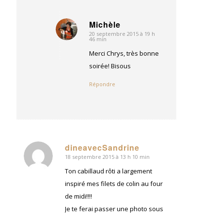
Michèle
20 septembre 2015 à 19 h
dit
46 min
:
Merci Chrys, très bonne
soirée! Bisous
Répondre
dineavecSandrine
18 septembre 2015 à 13 h 10 min
dit
:
Ton cabillaud rôti a largement
inspiré mes filets de colin au four
de midi!!!!
Je te ferai passer une photo sous