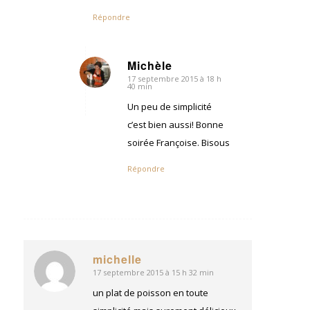
Répondre
Michèle
17 septembre 2015 à 18 h
dit
40 min
:
Un peu de simplicité
c’est bien aussi! Bonne
soirée Françoise. Bisous
Répondre
michelle
17 septembre 2015 à 15 h 32 min
dit
:
un plat de poisson en toute