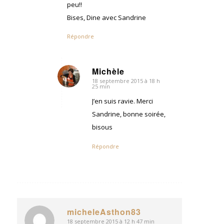
peu!!
Bises, Dine avec Sandrine
Répondre
Michèle
18 septembre 2015 à 18 h
dit
25 min
:
J’en suis ravie. Merci
Sandrine, bonne soirée,
bisous
Répondre
micheleAsthon83
18 septembre 2015 à 12 h 47 min
dit