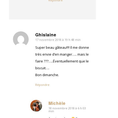
Répondre
Ghislaine
17 novembre 2018 à 19 h 48 min
dit
:
Super beau gâteau!!!! Il me donne
très envie d’en manger….. mais le
faire ???…..Éventuellement que le
biscuit….
Bon dimanche.
Répondre
Michèle
18 novembre 2018 à 6 h 03
dit
min
: