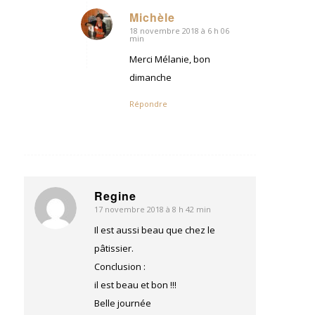
Michèle
18 novembre 2018 à 6 h 06
dit
min
:
Merci Mélanie, bon
dimanche
Répondre
Regine
17 novembre 2018 à 8 h 42 min
dit
:
Il est aussi beau que chez le
pâtissier.
Conclusion :
il est beau et bon !!!
Belle journée