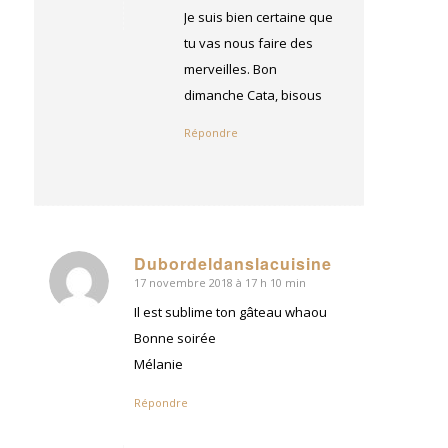
:
Je suis bien certaine que
tu vas nous faire des
merveilles. Bon
dimanche Cata, bisous
Répondre
Dubordeldanslacuisine
17 novembre 2018 à 17 h 10 min
dit
:
Il est sublime ton gâteau whaou
Bonne soirée
Mélanie
Répondre