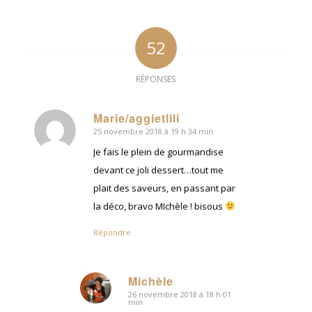
52
RÉPONSES
Marie/aggietlili
25 novembre 2018 à 19 h 34 min
dit
:
Je fais le plein de gourmandise
devant ce joli dessert…tout me
plait des saveurs, en passant par
la déco, bravo MIchèle ! bisous
Répondre
Michèle
26 novembre 2018 à 18 h 01
dit
min
: