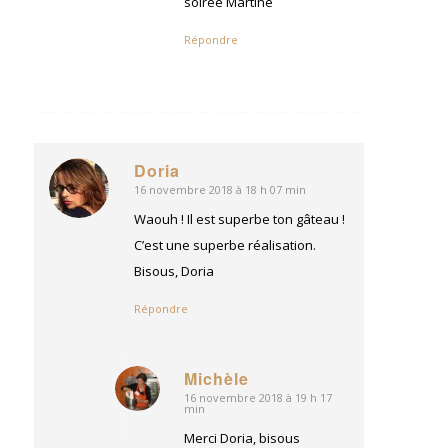
soirée Martine
Répondre
Doria
16 novembre 2018 à 18 h 07 min
dit
:
Waouh ! Il est superbe ton gâteau !
C’est une superbe réalisation.
Bisous, Doria
Répondre
Michèle
16 novembre 2018 à 19 h 17
dit
min
:
Merci Doria, bisous