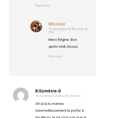
Répondre
Michèle
17 novembre 2018 à 16 h 18
dit
min
:
Merci Régine. Bon
après-midi, bisous
Répondre
Kilomètre-0
16 novembre 2018 à 18 h 57 min
dit
:
Oh la la tu manies
meerveilleusement la poche à
douille toi. Je ne crois pas que je