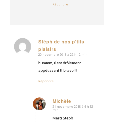
Répondre
Stéph de nos p'tits
dit
plaisirs
:
20 novembre 2018 à 22 h 12 min
hummm, il est drôlement
appétissant !!! bravo !!!
Répondre
Michèle
21 novembre 2018 à 6 h 52
dit
min
:
Merci Steph