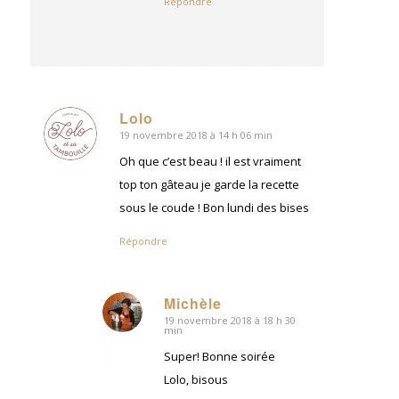
Répondre
Lolo
19 novembre 2018 à 14 h 06 min
dit
:
Oh que c’est beau ! il est vraiment
top ton gâteau je garde la recette
sous le coude ! Bon lundi des bises
Répondre
Michèle
19 novembre 2018 à 18 h 30
dit
min
:
Super! Bonne soirée
Lolo, bisous