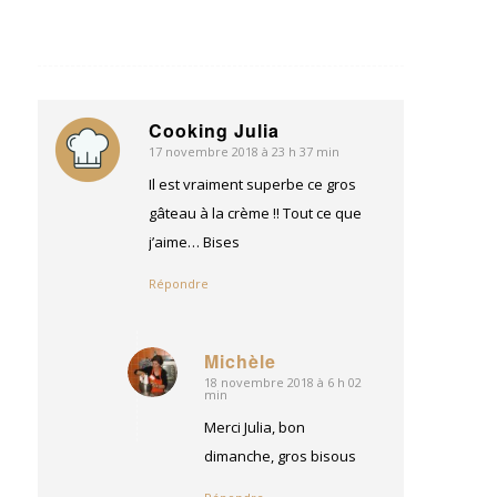
Cooking Julia
17 novembre 2018 à 23 h 37 min
dit
:
Il est vraiment superbe ce gros
gâteau à la crème !! Tout ce que
j’aime… Bises
Répondre
Michèle
18 novembre 2018 à 6 h 02
dit
min
:
Merci Julia, bon
dimanche, gros bisous