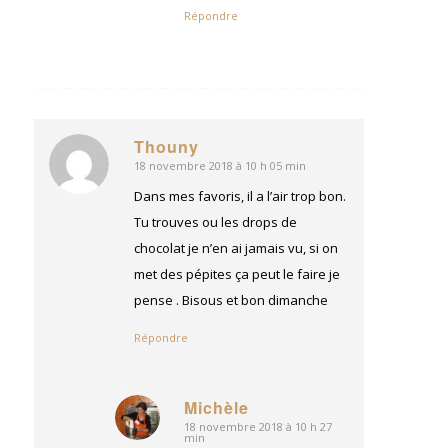
Répondre
Thouny
18 novembre 2018 à 10 h 05 min
dit
:
Dans mes favoris, il a l’air trop bon.
Tu trouves ou les drops de
chocolat je n’en ai jamais vu, si on
met des pépites ça peut le faire je
pense . Bisous et bon dimanche
Répondre
Michèle
18 novembre 2018 à 10 h 27
dit
min