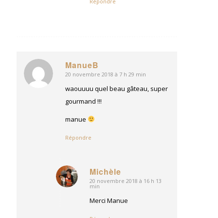
Répondre
ManueB
20 novembre 2018 à 7 h 29 min
dit
:
waouuuu quel beau gâteau, super
gourmand !!!
manue
Répondre
Michèle
20 novembre 2018 à 16 h 13
dit
min
:
Merci Manue