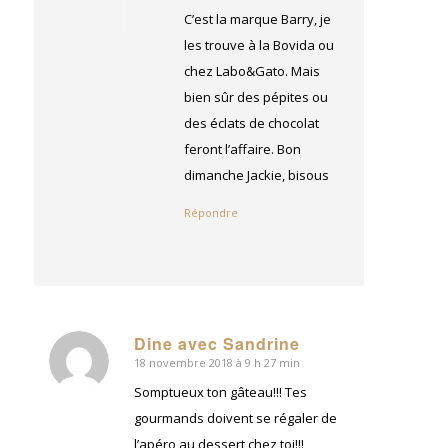
:
C’est la marque Barry, je
les trouve à la Bovida ou
chez Labo&Gato. Mais
bien sûr des pépites ou
des éclats de chocolat
feront l’affaire. Bon
dimanche Jackie, bisous
Répondre
Dine avec Sandrine
18 novembre 2018 à 9 h 27 min
dit
:
Somptueux ton gâteau!!! Tes
gourmands doivent se régaler de
l’apéro au dessert chez toi!!!