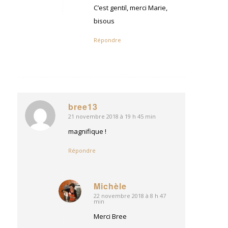
C’est gentil, merci Marie,
bisous
Répondre
bree13
21 novembre 2018 à 19 h 45 min
dit
:
magnifique !
Répondre
Michèle
22 novembre 2018 à 8 h 47
dit
min
:
Merci Bree