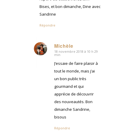
Bises, et bon dimanche, Dine avec
Sandrine
Répondre
Michèle
18 novembre 2018 à 10 h 29
dit
min
:
J’essaie de faire plaisir à
tout le monde, mais j’ai
un bon public très
gourmand et qui
apprécie de découvrir
des nouveautés. Bon
dimanche Sandrine,
bisous
Répondre