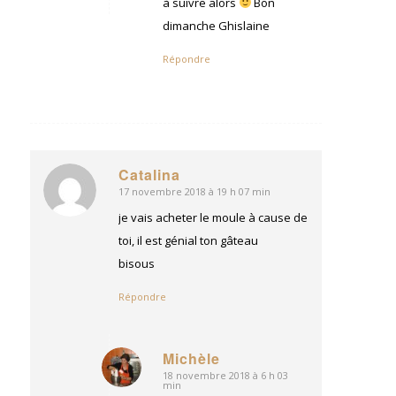
à suivre alors
Bon
dimanche Ghislaine
Répondre
Catalina
17 novembre 2018 à 19 h 07 min
dit
:
je vais acheter le moule à cause de
toi, il est génial ton gâteau
bisous
Répondre
Michèle
18 novembre 2018 à 6 h 03
dit
min