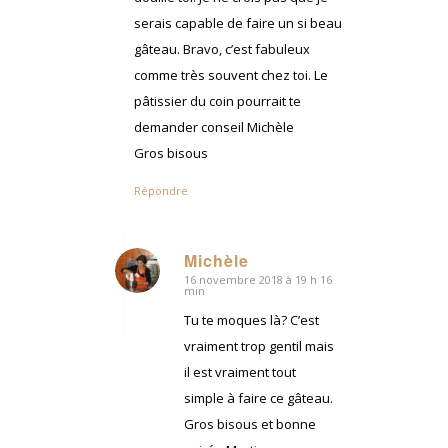
serais capable de faire un si beau
gâteau. Bravo, c’est fabuleux
comme très souvent chez toi. Le
pâtissier du coin pourrait te
demander conseil Michèle
Gros bisous
Répondre
Michèle
16 novembre 2018 à 19 h 16
dit
min
:
Tu te moques là? C’est
vraiment trop gentil mais
il est vraiment tout
simple à faire ce gâteau.
Gros bisous et bonne