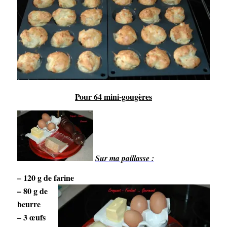
Pour 64 mini-gougères
Sur ma paillasse :
– 120 g de farine
– 80 g de
beurre
– 3 œufs