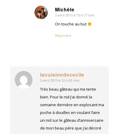
Michèle
3 avril 2015 à 15 h 17 min
dit
:
On touche au but
Répondre
lacuisinedececile
3 avril 2015 à 12 h 20 min
dit
:
Très beau gâteau qui me tente
bien. Pour le nid j’ai donné la
semaine dernière en explosant ma
poche à douilles en voulant faire
un nid sur le gâteau d’anniversaire
de mon beau père que j’ai décoré