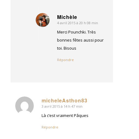
Michèle
4 avril 2015 à 20 h 08 min
dit
:
Merci Pounchki. Très
bonnes fêtes aussi pour
toi. Bisous
Répondre
micheleAsthon83
3 avril 2015 à 14 h 47 min
dit
:
Là c’est vraiment Pâques
Répondre