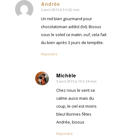
Andrée
3 avril 2015 à 9 h 02 min
dit
:
Un nid bien gourmand pour
chocolatoman addict (lol). Bisous
sous le soleil ce matin..ouf, cela fait
du bien après 3 jours de tempête.
Répondre
Michèle
3 avril 2015 à 15 h 24 min
dit
:
Chez nous le vent se
calme aussi mais du
coup, le ciel est moins
bleu! Bonnes fêtes
Andrée, bisous
Répondre