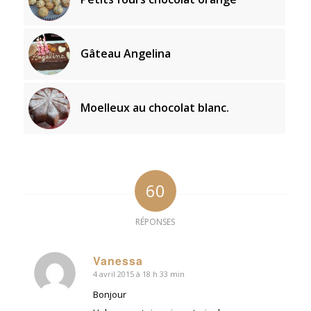
Gâteau Angelina
Moelleux au chocolat blanc.
60
RÉPONSES
Vanessa
4 avril 2015 à 18 h 33 min
dit
:
Bonjour