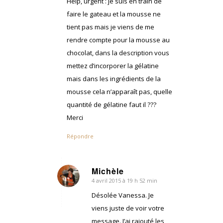
Help, urgent : je suis en train de
faire le gateau et la mousse ne
tient pas mais je viens de me
rendre compte pour la mousse au
chocolat, dans la description vous
mettez d’incorporer la gélatine
mais dans les ingrédients de la
mousse cela n’apparaît pas, quelle
quantité de gélatine faut il ???
Merci
Répondre
Michèle
4 avril 2015 à 19 h 52 min
dit
:
Désolée Vanessa. Je
viens juste de voir votre
message. J’ai rajouté les