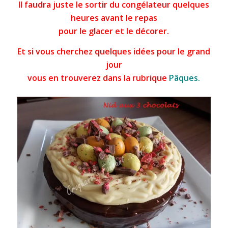
Il faudra juste le sortir du congélateur quelques
heures avant le repas
pour le glacer et le décorer.
Et si vous cherchez quelques idées pour le grand
jour
vous en trouverez dan
s la rubrique
Pâques.