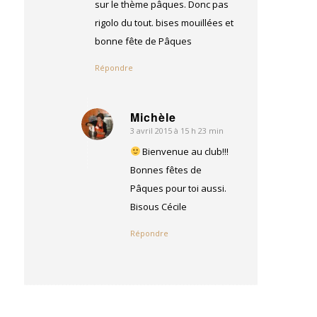
sur le thème pâques. Donc pas
rigolo du tout. bises mouillées et
bonne fête de Pâques
Répondre
Michèle
3 avril 2015 à 15 h 23 min
dit
:
Bienvenue au club!!!
Bonnes fêtes de
Pâques pour toi aussi.
Bisous Cécile
Répondre