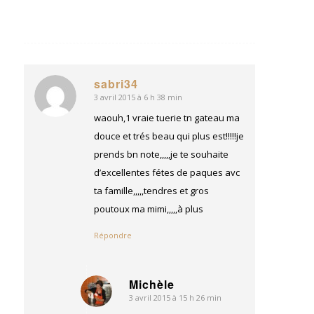
sabri34
3 avril 2015 à 6 h 38 min
dit
:
waouh,1 vraie tuerie tn gateau ma
douce et trés beau qui plus est!!!!!je
prends bn note,,,,,je te souhaite
d’excellentes fétes de paques avc
ta famille,,,,,tendres et gros
poutoux ma mimi,,,,,à plus
Répondre
Michèle
3 avril 2015 à 15 h 26 min
dit