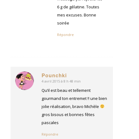
6 g de gélatine. Toutes
mes excuses. Bonne
soirée
Répondre
Pounchki
4 avril 2015 à 8 h 48 min
dit
:
Qu’il est beau et tellement
gourmand ton entremet !! une bien
jolie réalisation, bravo Michèle
gros bisous et bonnes fêtes
pascales
Répondre