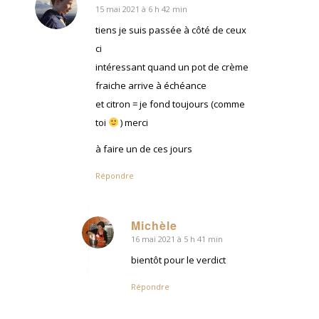
15 mai 2021 à 6 h 42 min
dit
:
tiens je suis passée à côté de ceux
ci
intéressant quand un pot de crème
fraiche arrive à échéance
et citron = je fond toujours (comme
toi
) merci
à faire un de ces jours
Répondre
Michèle
16 mai 2021 à 5 h 41 min
dit
:
bientôt pour le verdict
Répondre