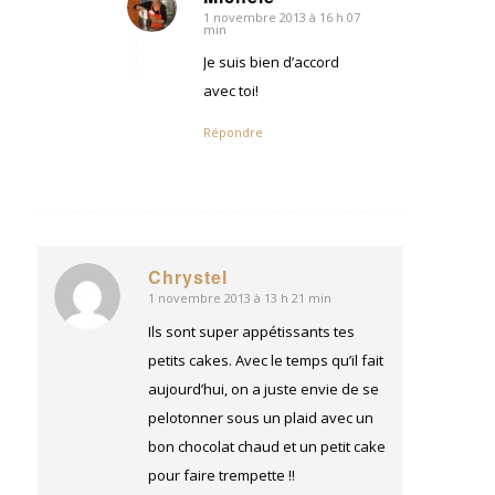
1 novembre 2013 à 16 h 07
dit
min
:
Je suis bien d’accord
avec toi!
Répondre
Chrystel
1 novembre 2013 à 13 h 21 min
dit
:
Ils sont super appétissants tes
petits cakes. Avec le temps qu’il fait
aujourd’hui, on a juste envie de se
pelotonner sous un plaid avec un
bon chocolat chaud et un petit cake
pour faire trempette !!