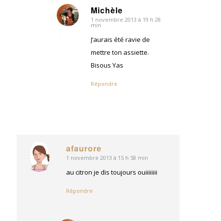
Michèle
1 novembre 2013 à 19 h 28
dit
min
:
J’aurais été ravie de
mettre ton assiette.
Bisous Yas
Répondre
afaurore
1 novembre 2013 à 15 h 58 min
dit
:
au citron je dis toujours ouiiiiiiii
Répondre