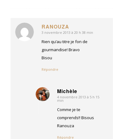
RANOUZA
3 novembre 2013 à 20 h 38 min
dit
:
Rien qu’au titre je fon de
gourmandise! Bravo
Bisou
Répondre
Michèle
4 novembre 2013 à 5 h 15
dit
min
:
Comme je te
comprends!! Bisous
Ranouza
Répondre