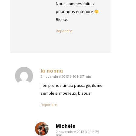
Nous sommes faites
pour nous entendre
Bisous
Répondre
la nonna
2 novembre 2013 à 10 h 37 min
dit
:
j en prends un au passage, ils me
semble si moelleux, bisous
Répondre
Michèle
2 novembre 2013 à 14 h 25
dit
min