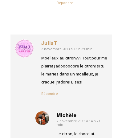
Répondre
JuliaT
2 novembre 2013 à 13 h 29 min
dit
:
Moelleux au citron??? Tout pour me
plaire! J’adoooooore le citron! si tu
le maries dans un moelleux, je
craque! J’adore! Bises!
Répondre
Michèle
2 novembre 2013 à 14 h 21
dit
min
:
Le citron, le chocolat…