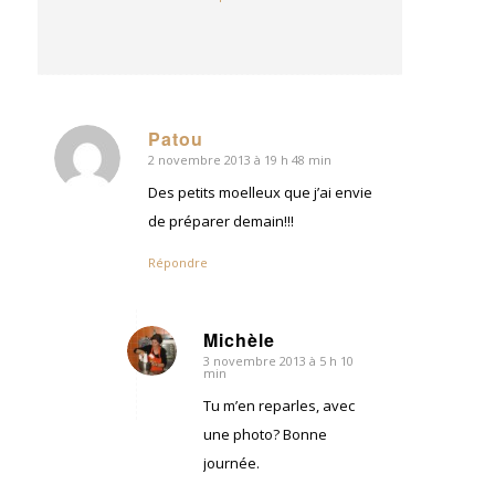
Patou
2 novembre 2013 à 19 h 48 min
dit
:
Des petits moelleux que j’ai envie
de préparer demain!!!
Répondre
Michèle
3 novembre 2013 à 5 h 10
dit
min
:
Tu m’en reparles, avec
une photo? Bonne
journée.