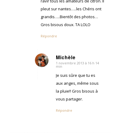
ravir tous les amateurs de citron. Il
pleut sur nantes…..les Chéris ont
grandis…..Bientôt des photos…
Gros bisous doux. TA LOLO
Répondre
Michèle
1 novembre 2013 à 16 h 14
dit
min
:
Je suis sûre que tu es
aux anges, même sous
la pluie!! Gros bisous à
vous partager.
Répondre