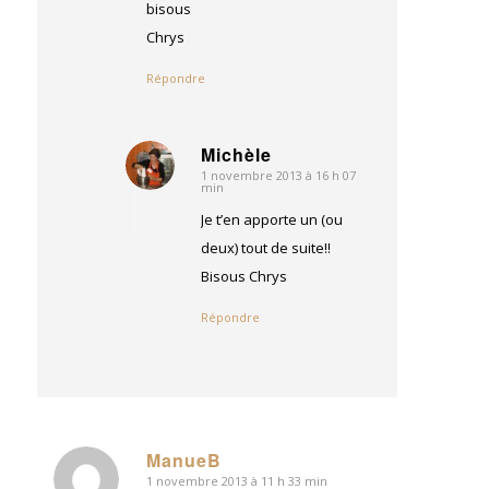
bisous
Chrys
Répondre
Michèle
1 novembre 2013 à 16 h 07
dit
min
:
Je t’en apporte un (ou
deux) tout de suite!!
Bisous Chrys
Répondre
ManueB
1 novembre 2013 à 11 h 33 min
dit