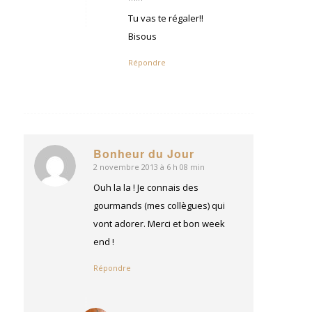
:
Tu vas te régaler!!
Bisous
Répondre
Bonheur du Jour
2 novembre 2013 à 6 h 08 min
dit
:
Ouh la la ! Je connais des
gourmands (mes collègues) qui
vont adorer. Merci et bon week
end !
Répondre