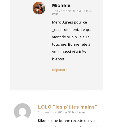
Michèle
1 novembre 2013 à 16 h 09
dit
min
:
Merci Agnès pour ce
gentil commentaire qui
vient de si loin. Je suis
touchée. Bonne fête à
vous aussi et à très
bientôt.
Répondre
LOLO "les p'tites mains"
1 novembre 2013 à 10 h 23 min
dit
:
Kikous, une bonne recette qui va