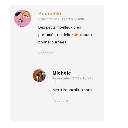
Pounchki
1 novembre 2013 à 9 h 54 min
dit
:
Des petits moelleux bien
parfumés, un délice
bisous et
bonne journée !
Répondre
Michèle
1 novembre 2013 à 16 h 15
dit
min
:
Merci Pounchki. Bisous
Répondre