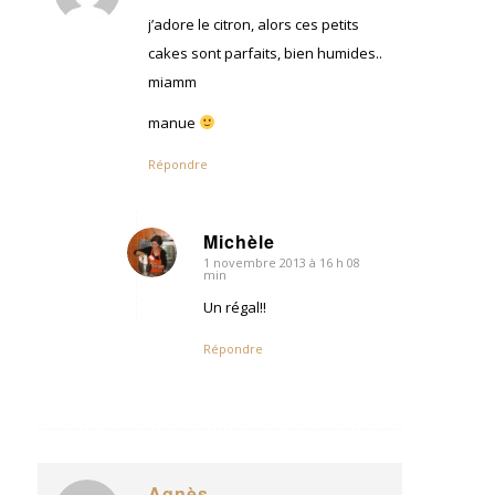
:
j’adore le citron, alors ces petits
cakes sont parfaits, bien humides..
miamm
manue
Répondre
Michèle
1 novembre 2013 à 16 h 08
dit
min
:
Un régal!!
Répondre
Agnès