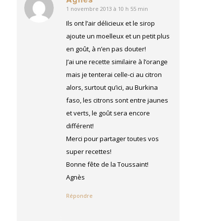
1 novembre 2013 à 10 h 55 min
dit
:
Ils ont l’air délicieux et le sirop
ajoute un moelleux et un petit plus
en goût, à n’en pas douter!
J’ai une recette similaire à l’orange
mais je tenterai celle-ci au citron
alors, surtout qu’ici, au Burkina
faso, les citrons sont entre jaunes
et verts, le goût sera encore
différent!
Merci pour partager toutes vos
super recettes!
Bonne fête de la Toussaint!
Agnès
Répondre