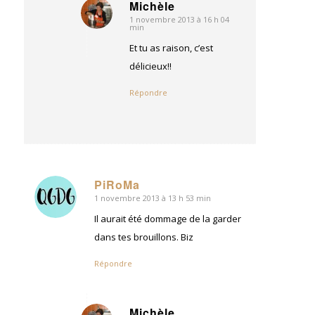
Michèle
1 novembre 2013 à 16 h 04
dit
min
:
Et tu as raison, c’est
délicieux!!
Répondre
PiRoMa
1 novembre 2013 à 13 h 53 min
dit
:
Il aurait été dommage de la garder
dans tes brouillons. Biz
Répondre
Michèle