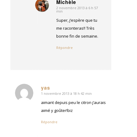
Michèle
2 novembre 2013 à 6 h 57
dit
min
:
Super, j’espère que tu
me raconteras!! Très
bonne fin de semaine.
Répondre
yas
1 novembre 2013 à 18 h 42 min
dit
:
aimant depuis peu le citron j’aurais
aimé y goûter!biz
Répondre