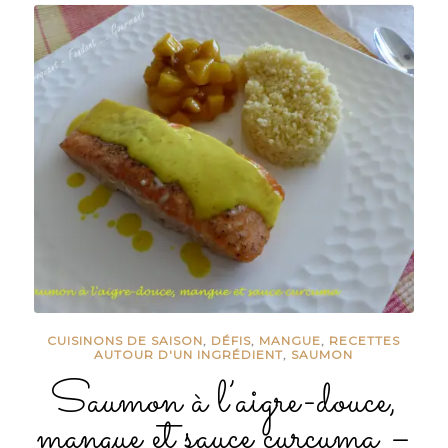
CUISINONS DE SAISON
,
DÉFIS
,
MANGUE
,
RECETTES
AUTOUR D'UN INGRÉDIENT
,
SAUMON
Saumon à l’aigre-douce,
mangue et sauce curcuma –