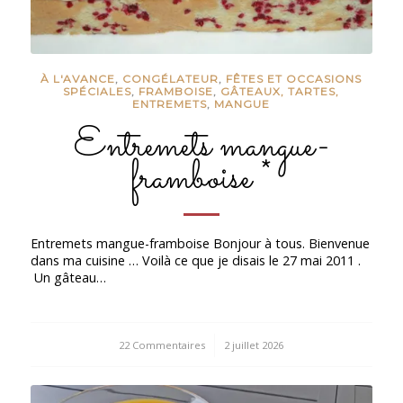
À L'AVANCE
,
CONGÉLATEUR
,
FÊTES ET OCCASIONS
SPÉCIALES
,
FRAMBOISE
,
GÂTEAUX, TARTES,
ENTREMETS
,
MANGUE
Entremets mangue-
framboise *
Entremets mangue-framboise Bonjour à tous. Bienvenue
dans ma cuisine … Voilà ce que je disais le 27 mai 2011 .
Un gâteau…
22 Commentaires
/
2 juillet 2026