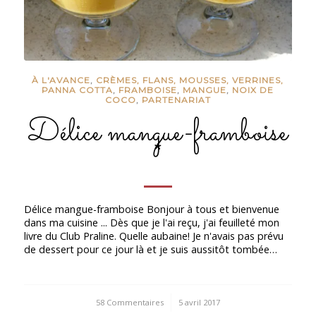
À L'AVANCE
,
CRÈMES, FLANS, MOUSSES, VERRINES,
PANNA COTTA
,
FRAMBOISE
,
MANGUE
,
NOIX DE
COCO
,
PARTENARIAT
Délice mangue-framboise
*
Délice mangue-framboise Bonjour à tous et bienvenue
dans ma cuisine ... Dès que je l'ai reçu, j'ai feuilleté mon
livre du Club Praline. Quelle aubaine! Je n'avais pas prévu
de dessert pour ce jour là et je suis aussitôt tombée…
58 Commentaires
/
5 avril 2017