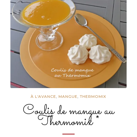
À L'AVANCE
,
MANGUE
,
THERMOMIX
Coulis de mangue au
Thermomix *