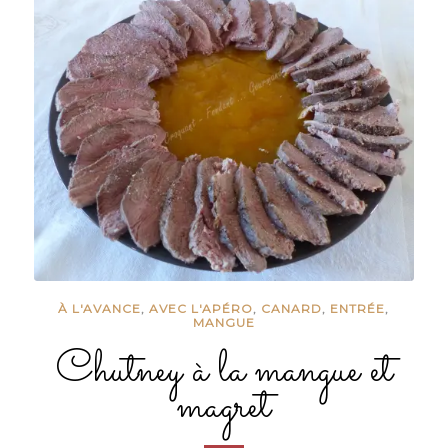
À L'AVANCE
,
AVEC L'APÉRO
,
CANARD
,
ENTRÉE
,
MANGUE
Chutney à la mangue et
magret