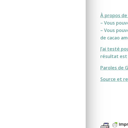
À propos de 
– Vous pouve
– Vous pouve
de cacao am
J’ai testé po
résultat es
Paroles de 
Source et re
Impr