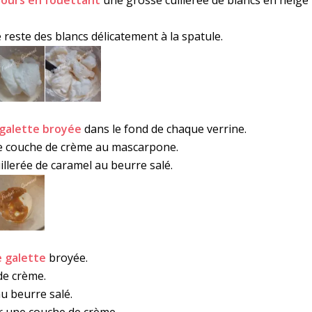
 reste des blancs délicatement à la spatule.
galette broyée
dans le fond de chaque verrine.
e couche de crème au mascarpone.
illerée de caramel au beurre salé.
 galette
broyée.
de crème.
u beurre salé.
 une couche de crème.