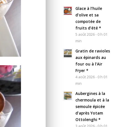
Glace à l’huile
d’olive et sa
compotée de
fruits d’été *
5 août 2026 - 0 h 01
min
Gratin de ravioles
aux épinards au
four ou à l’Air
Fryer *
4 août 2026 - 0 h 01
min
Aubergines à la
chermoula et à la
semoule épicée
d’après Yotam
Ottolenghi *
3 août 2026 - 0 h 01