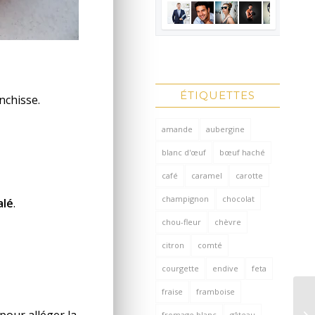
ÉTIQUETTES
nchisse.
amande
aubergine
blanc d'œuf
bœuf haché
café
caramel
carotte
champignon
chocolat
alé
.
chou-fleur
chèvre
citron
comté
courgette
endive
feta
fraise
framboise
pour alléger la
fromage blanc
gâteau