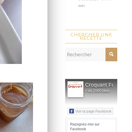
min
CHERCHER UNE
RECETTE
Croquant Fondant
+ de 2000 likes
Voir la page Facebook
Rejoignez-moi sur
Facebook