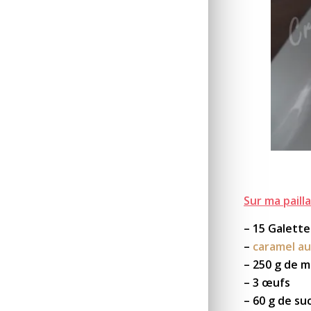
Sur ma pailla
– 15 Galett
–
caramel au
– 250 g de 
– 3 œufs
– 60 g de su