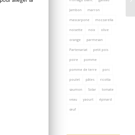
Jambon
marron
mascarpone
mozzarella
noisette
noix
olive
orange
parmesan
Partenariat
petit pois
poire
pomme
pomme de terre
porc
poulet
pâtes
ricotta
saumon
Solar
tomate
veau
yaourt
épinard
œuf