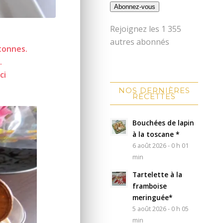
Abonnez-vous
Rejoignez les 1 355
autres abonnés
etonnes.
.
ci
NOS DERNIÈRES
RECETTES
Bouchées de lapin
à la toscane *
6 août 2026 - 0 h 01
min
Tartelette à la
framboise
meringuée*
5 août 2026 - 0 h 05
min