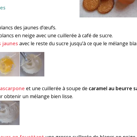
nes
blancs des jaunes d’œufs.
blancs en neige avec une cuillerée à café de sucre.
s jaunes
avec le reste du sucre jusqu’à ce que le mélange bla
mascarpone
et une cuillerée à soupe de
caramel au beurre s
r obtenir un mélange bien lisse.
jours en fouettant
une grosse cuillerée de blancs en neige 