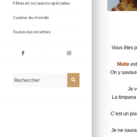
Fêtes et occasions spéciales
Timpana malt
Cuisine du monde
Toutes les recettes
Vous êtes p
Malte
est
On y savoure
Je v
La timpana 
C’est un pla
Je ne saura