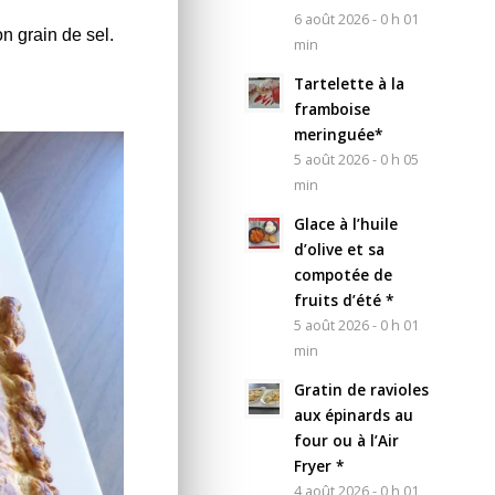
6 août 2026 - 0 h 01
on grain de sel.
min
Tartelette à la
framboise
meringuée*
5 août 2026 - 0 h 05
min
Glace à l’huile
d’olive et sa
compotée de
fruits d’été *
5 août 2026 - 0 h 01
min
Gratin de ravioles
aux épinards au
four ou à l’Air
Fryer *
4 août 2026 - 0 h 01