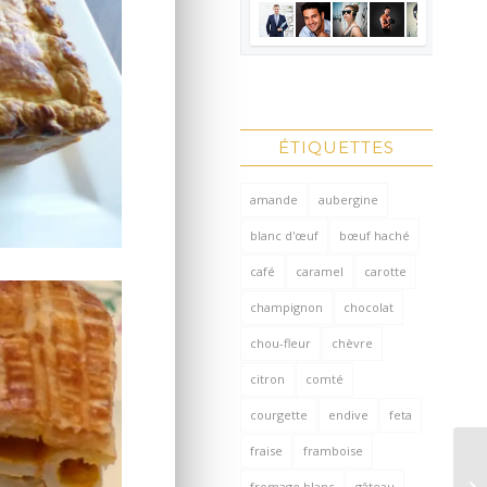
ÉTIQUETTES
amande
aubergine
blanc d'œuf
bœuf haché
café
caramel
carotte
champignon
chocolat
chou-fleur
chèvre
citron
comté
courgette
endive
feta
fraise
framboise
fromage blanc
gâteau