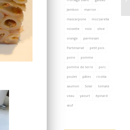
Jambon
marron
mascarpone
mozzarella
noisette
noix
olive
orange
parmesan
Partenariat
petit pois
poire
pomme
pomme de terre
porc
poulet
pâtes
ricotta
saumon
Solar
tomate
veau
yaourt
épinard
œuf