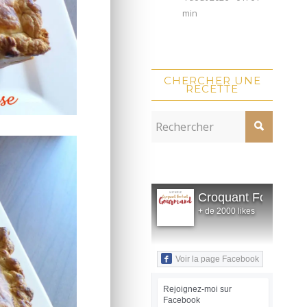
min
CHERCHER UNE
RECETTE
Croquant Fondant
+ de 2000 likes
Voir la page Facebook
Rejoignez-moi sur
Facebook