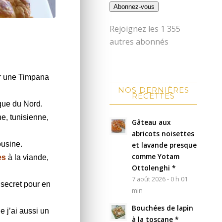
Abonnez-vous
Rejoignez les 1 355
autres abonnés
r une Timpana
NOS DERNIÈRES
RECETTES
.
ique du Nord
ne, tunisienne,
Gâteau aux
abricots noisettes
ousine.
et lavande presque
comme Yotam
es
à la viande,
Ottolenghi *
7 août 2026 - 0 h 01
t secret pour en
min
Bouchées de lapin
e j’ai aussi un
à la toscane *