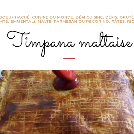
BOEUF HACHÉ
,
CUISINE DU MONDE
,
DÉFI CUISINE
,
DÉFIS
,
GRUYÈ
MTÉ, EMMENTAL)
,
MALTE
,
PARMESAN OU PECORINO
,
PÂTES
,
RI
Timpana maltaise