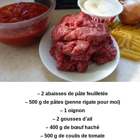
– 2 abaisses de
pâte feuilletée
– 500 g de
pâtes
(
penne rigate
pour moi)
– 1 oignon
– 2 gousses d’ail
– 400 g de
bœuf haché
– 500 g de
coulis de tomate