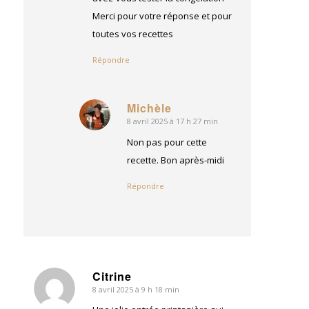
Merci pour votre réponse et pour
toutes vos recettes
Répondre
Michèle
8 avril 2025 à 17 h 27 min
dit
:
Non pas pour cette
recette. Bon après-midi
Répondre
Citrine
8 avril 2025 à 9 h 18 min
dit
: