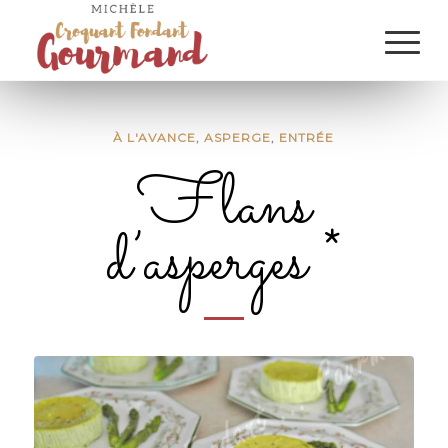
À L'AVANCE
,
ASPERGE
,
ENTRÉE
Flans
d’asperges *