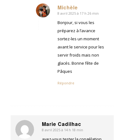
Michèle
8 avril 2025 à 17 h 26 min
dit
:
Bonjour, si vous les
préparez à l’avance
sortez-les un moment
avant le service pour les
servir froids mais non
glacés. Bonne fête de
Pâques
Répondre
Marie Cadilhac
8 avril 2025 à 14 h 18 min
dit
:
avez-vous tester la congélation