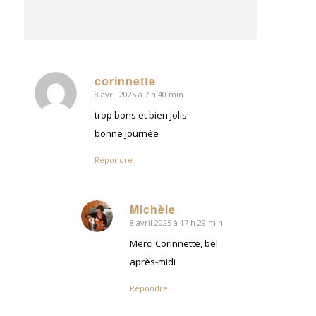
corinnette
8 avril 2025 à 7 h 40 min
dit
:
trop bons et bien jolis
bonne journée
Répondre
Michèle
8 avril 2025 à 17 h 29 min
dit
:
Merci Corinnette, bel
après-midi
Répondre