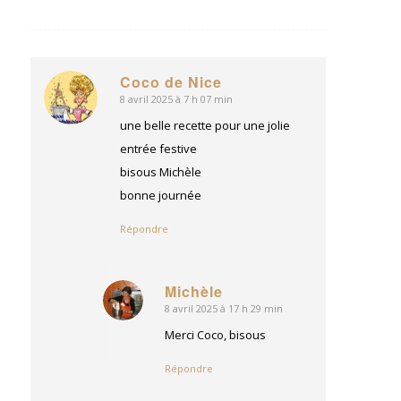
Coco de Nice
8 avril 2025 à 7 h 07 min
dit
:
une belle recette pour une jolie
entrée festive
bisous Michèle
bonne journée
Répondre
Michèle
8 avril 2025 à 17 h 29 min
dit
:
Merci Coco, bisous
Répondre