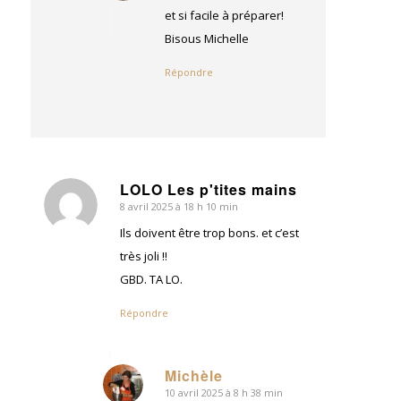
:
et si facile à préparer!
Bisous Michelle
Répondre
LOLO Les p'tites mains
8 avril 2025 à 18 h 10 min
dit
:
Ils doivent être trop bons. et c’est
très joli !!
GBD. TA LO.
Répondre
Michèle
10 avril 2025 à 8 h 38 min
dit