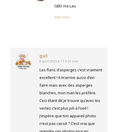
:
GBD ma Lau
Répondre
gut
8 avril 2025 à 17 h 31 min
dit
:
Les flans d’asperges c’est vraiment
excellent ! il m’arrive aussi d’en
faire mais avec des asperges
blanches, mon mari les préfère.
Ceci étant dit je trouve qu’avec les
vertes c’est plus joli à l’oeil !
J’espère que ton appareil photo
n’est pas cassé ? C’est vrai que
prendre ces photos tout en