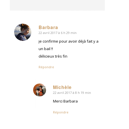
Barbara
22 avril 2017 à 6 h 29 min
dit
:
je confirme pour avoir déjà fait y a
un bail !!
délicieux très fin
Répondre
Michèle
22 avril 2017 à 8 h 19 min
dit
:
Merci Barbara
Répondre