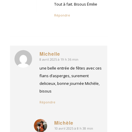
:
Tout à fait. Bisous Émilie
Répondre
Michelle
8 avril 2025 à 19 h 36 min
dit
:
une belle entrée de fêtes avec ces
flans d’asperges, surement
delicieux, bonne journée Michèle,
bisous
Répondre
Michèle
10 avril 2025 à 8 h 38 min
dit