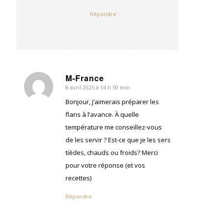
Répondre
M-France
8 avril 2025 à 14 h 50 min
dit
:
Bonjour, j’aimerais préparer les
flans à l’avance. À quelle
température me conseillez-vous
de les servir ? Est-ce que je les sers
tièdes, chauds ou froids? Merci
pour votre réponse (et vos
recettes)
Répondre