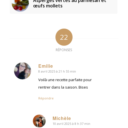
Asperges vertes au parmesan et
œufs mollets
22
RÉPONSES
Emilie
8 avril 2025 à 21 h 55 min
dit
:
Voilà une recette parfaite pour
rentrer dans la saison. Bises
Répondre
Michèle
10 avril 2025 à 8 h 37 min
dit