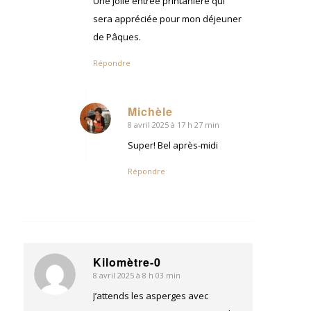
Une jolie entrée printanière qui
sera appréciée pour mon déjeuner
de Pâques.
Répondre
Michèle
8 avril 2025 à 17 h 27 min
dit
:
Super! Bel après-midi
Répondre
Kilomètre-0
8 avril 2025 à 8 h 03 min
dit
:
J’attends les asperges avec