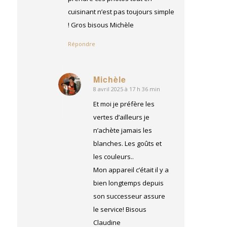
cuisinant n’est pas toujours simple
! Gros bisous Michèle
Répondre
Michèle
8 avril 2025 à 17 h 36 min
dit
:
Et moi je préfère les
vertes d’ailleurs je
n’achète jamais les
blanches. Les goûts et
les couleurs..
Mon appareil c’était il y a
bien longtemps depuis
son successeur assure
le service! Bisous
Claudine