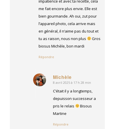
impatience et avec ta recette, cela
me fait encore plus envie. Elle est
bien gourmande. Ah oui, zut pour
l’appareil photo, cela arrive mais
en général, il n’aime pas du tout et
tu as raison, nous non plus
Gros
biosus Michèle, bon mardi
Répondre
Michèle
8 avril 2025 à 17 h 28 min
dit
:
C’était il y a longtemps,
depuisson successeur a
pris le relais
Bisous
Martine
Répondre