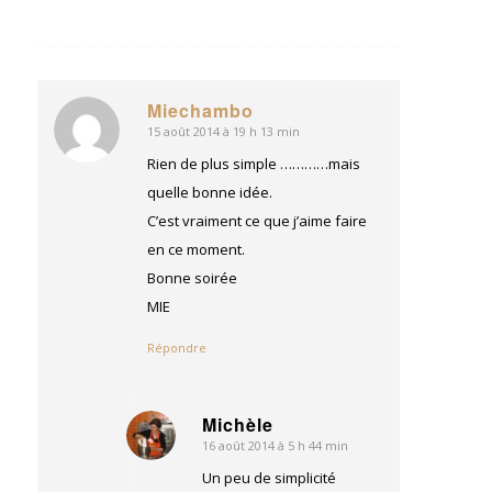
Miechambo
15 août 2014 à 19 h 13 min
dit
:
Rien de plus simple …………mais
quelle bonne idée.
C’est vraiment ce que j’aime faire
en ce moment.
Bonne soirée
MIE
Répondre
Michèle
16 août 2014 à 5 h 44 min
dit
:
Un peu de simplicité