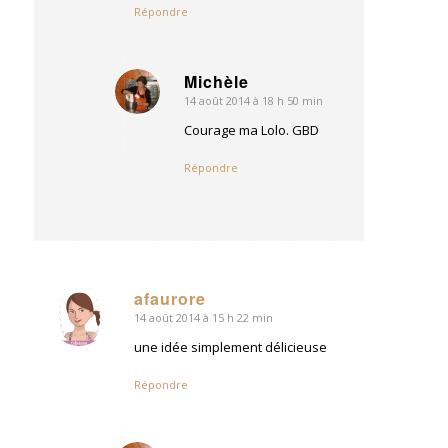
Répondre
Michèle
14 août 2014 à 18 h 50 min
dit
:
Courage ma Lolo. GBD
Répondre
afaurore
14 août 2014 à 15 h 22 min
dit
:
une idée simplement délicieuse
Répondre