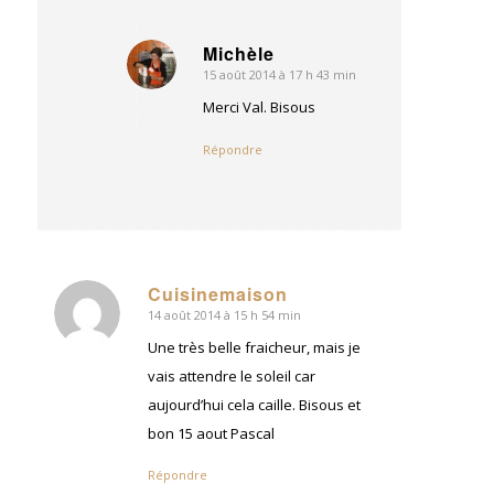
Michèle
15 août 2014 à 17 h 43 min
dit
:
Merci Val. Bisous
Répondre
Cuisinemaison
14 août 2014 à 15 h 54 min
dit
:
Une très belle fraicheur, mais je
vais attendre le soleil car
aujourd’hui cela caille. Bisous et
bon 15 aout Pascal
Répondre