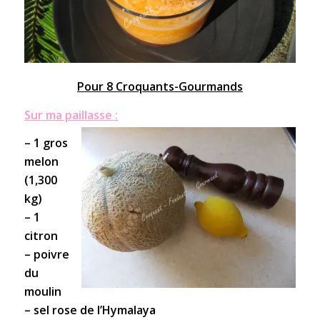
Pour 8 Croquants-Gourmands
Sur ma paillasse :
– 1 gros
melon
(1,300
kg)
– 1
citron
– poivre
du
moulin
– sel rose de l’Hymalaya