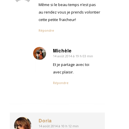
:
Même si le beau temps n’est pas
au rendez vous je prends volontier
cette petite fraicheur!
Répondre
Michèle
14 août 2014 à 19 h 03 min
dit
:
Et je partage avec toi
avec plaisir.
Répondre
Doria
14 août 2014 à 10 h 12 min
dit