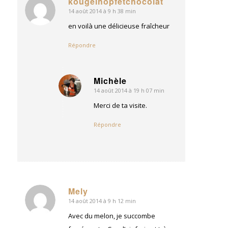
kougelhopfetchocolat
14 août 2014 à 9 h 38 min
dit
:
en voilà une délicieuse fraîcheur
Répondre
Michèle
14 août 2014 à 19 h 07 min
dit
:
Merci de ta visite.
Répondre
Mely
14 août 2014 à 9 h 12 min
dit
:
Avec du melon, je succombe