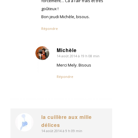
forcément… Ca a l’air frais et très
goûteux !
Bon jeudi Michèle, bisous.
Répondre
Michèle
14 août 2014 à 19 h 08 min
dit
:
Merci Mely. Bisous
Répondre
la cuillère aux mille
dit
délices
:
14 août 2014 à 9 h 09 min