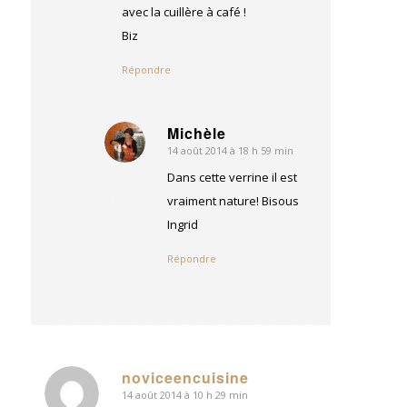
avec la cuillère à café !
Biz
Répondre
Michèle
14 août 2014 à 18 h 59 min
dit
:
Dans cette verrine il est
vraiment nature! Bisous
Ingrid
Répondre
noviceencuisine
14 août 2014 à 10 h 29 min
dit