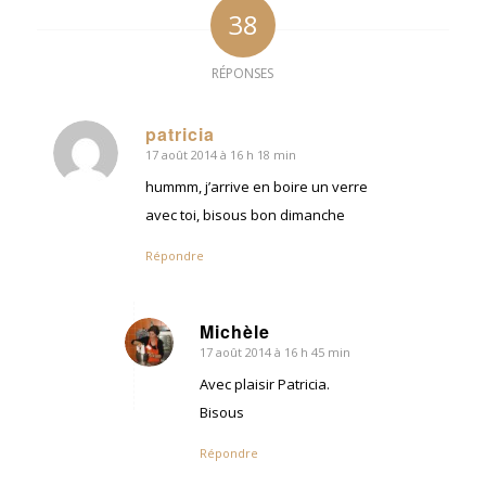
38
RÉPONSES
patricia
17 août 2014 à 16 h 18 min
dit
:
hummm, j’arrive en boire un verre
avec toi, bisous bon dimanche
Répondre
Michèle
17 août 2014 à 16 h 45 min
dit
:
Avec plaisir Patricia.
Bisous
Répondre