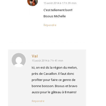
15 août 2014 à 17 h 39 min
dit
:
C’est tellement bon!!
Bisous Michelle
Répondre
Val
15 août 2014 à 7 h 41 min
dit
:
Ici, on est ds la région du melon,
près de Cavaillon. Il faut donc
profiter pour faire ce genre de
bonne boisson. Bisous et bravo
aussi pour le gâteau à 8 mains!
Répondre