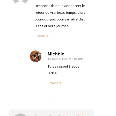
:
Dimanche ils nous annoncent le
retour du vrai beau temps, alors
pourquoi pas pour se rafraîchir.
Bises et belle journée
Répondre
Michèle
14 août 2014 à 19 h 06 min
dit
:
Tu as raison! Bisous
Jackie
Répondre