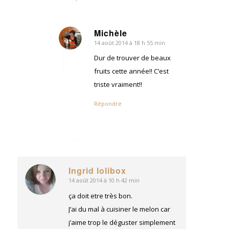
Michèle
14 août 2014 à 18 h 55 min
dit
:
Dur de trouver de beaux
fruits cette année!! C’est
triste vraiment!!
Répondre
Ingrid lolibox
14 août 2014 à 10 h 42 min
dit
:
ça doit etre très bon.
J’ai du mal à cuisiner le melon car
j’aime trop le déguster simplement