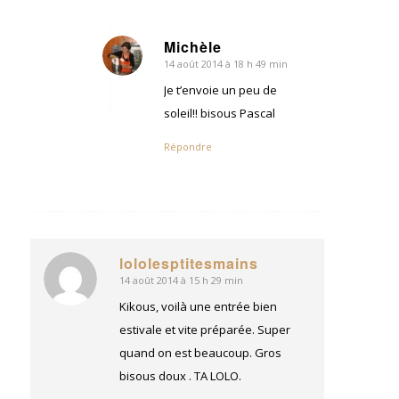
Michèle
14 août 2014 à 18 h 49 min
dit
:
Je t’envoie un peu de
soleil!! bisous Pascal
Répondre
lololesptitesmains
14 août 2014 à 15 h 29 min
dit
:
Kikous, voilà une entrée bien
estivale et vite préparée. Super
quand on est beaucoup. Gros
bisous doux . TA LOLO.