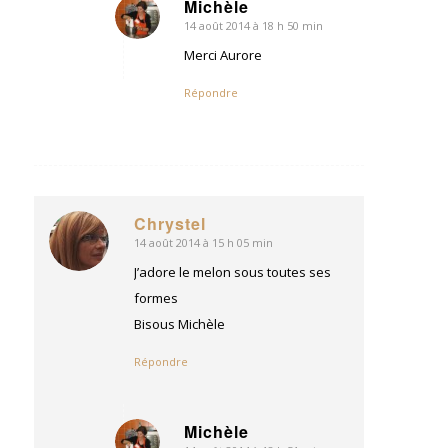
Michèle
14 août 2014 à 18 h 50 min
dit
:
Merci Aurore
Répondre
Chrystel
14 août 2014 à 15 h 05 min
dit
:
J’adore le melon sous toutes ses
formes
Bisous Michèle
Répondre
Michèle