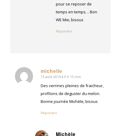
pour se reposer de
temps en temps… Bon
WE Mie, bisous
Répondre
michelle
15 août 2014 à 9 h 15 min
dit
:
Des verrines pleines de fraicheur,
profitons de deguster du melon.
Bonne journée Michèle, bisous
Répondre
Michèle