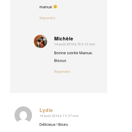
manue
Répondre
Michèle
14 août 2014 à 19 h 12 min
dit
:
Bonne soirée Manue.
Bisous
Répondre
Lydie
14 août 2014 à 7 h 37 min
dit
:
Délicieux ! Bises