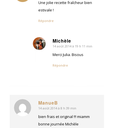
:
Une jolie recette fraîcheur bien
estivale !
Répondre
Michèle
14 août 2014 à 19 h 11 min
dit
:
Merci Julia. Bisous
Répondre
ManueB
14 août 2014 à 8 h 39 min
dit
:
bien frais et original !!! miamm
bonne journée Michèle