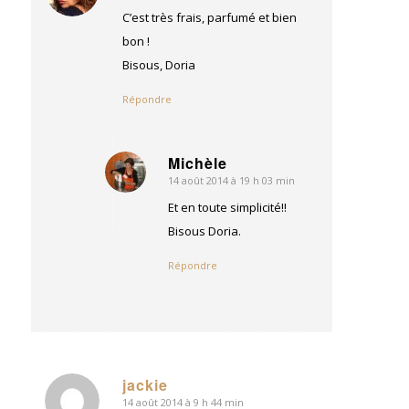
:
C’est très frais, parfumé et bien
bon !
Bisous, Doria
Répondre
Michèle
14 août 2014 à 19 h 03 min
dit
:
Et en toute simplicité!!
Bisous Doria.
Répondre
jackie
14 août 2014 à 9 h 44 min
dit