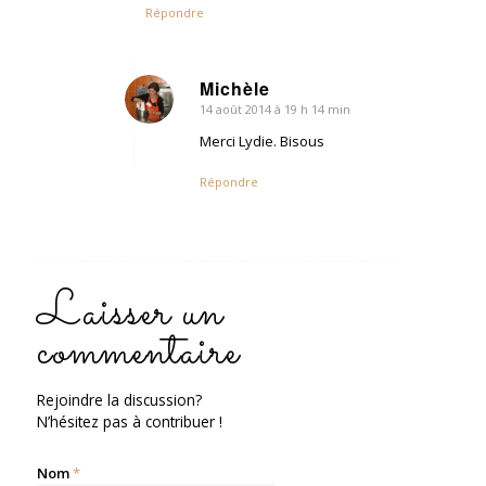
Répondre
Michèle
14 août 2014 à 19 h 14 min
dit
:
Merci Lydie. Bisous
Répondre
Laisser un
commentaire
Rejoindre la discussion?
N’hésitez pas à contribuer !
Nom
*