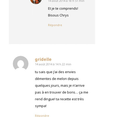
14 août 2014 à 18 h 51 min
dit
:
Et je te comprends!
Bisous Chrys
Répondre
gridelle
14 août 2014 à 14 h 22 min
dit
:
tu sais que j’ai des envies
démentes de melon depuis
quelques jours, mais je n’arrive
pas à en trouver de bons… ça me
rend dingue! ta recette est très
sympa!
Répondre