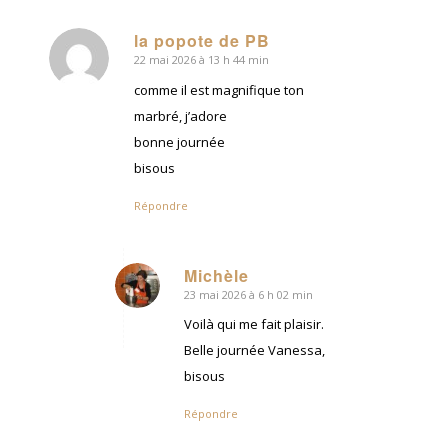
la popote de PB
22 mai 2026 à 13 h 44 min
dit
:
comme il est magnifique ton
marbré, j’adore
bonne journée
bisous
Répondre
Michèle
23 mai 2026 à 6 h 02 min
dit
:
Voilà qui me fait plaisir.
Belle journée Vanessa,
bisous
Répondre