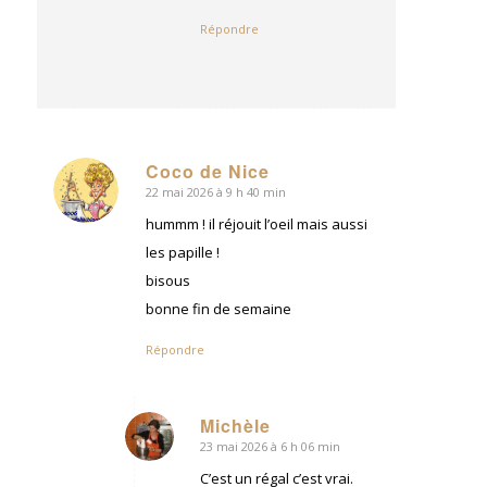
Répondre
Coco de Nice
22 mai 2026 à 9 h 40 min
dit
:
hummm ! il réjouit l’oeil mais aussi
les papille !
bisous
bonne fin de semaine
Répondre
Michèle
23 mai 2026 à 6 h 06 min
dit
:
C’est un régal c’est vrai.