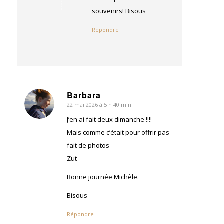
souvenirs! Bisous
Répondre
Barbara
22 mai 2026 à 5 h 40 min
dit
:
J’en ai fait deux dimanche !!!!
Mais comme c’était pour offrir pas
fait de photos
Zut
Bonne journée Michèle.
Bisous
Répondre