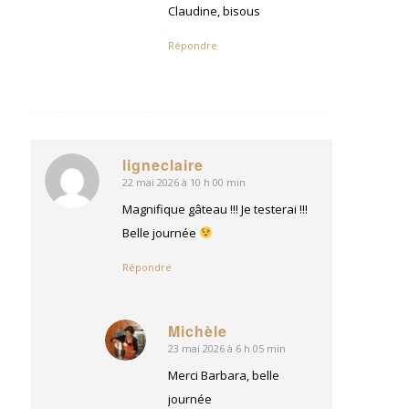
Claudine, bisous
Répondre
ligneclaire
22 mai 2026 à 10 h 00 min
dit
:
Magnifique gâteau !!! Je testerai !!!
Belle journée
Répondre
Michèle
23 mai 2026 à 6 h 05 min
dit
:
Merci Barbara, belle
journée