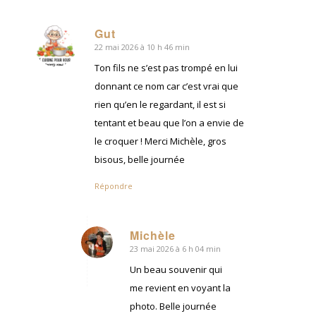
Gut
22 mai 2026 à 10 h 46 min
dit
:
Ton fils ne s’est pas trompé en lui
donnant ce nom car c’est vrai que
rien qu’en le regardant, il est si
tentant et beau que l’on a envie de
le croquer ! Merci Michèle, gros
bisous, belle journée
Répondre
Michèle
23 mai 2026 à 6 h 04 min
dit
:
Un beau souvenir qui
me revient en voyant la
photo. Belle journée