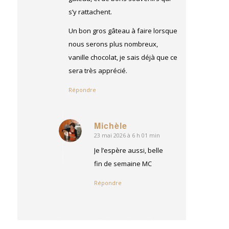
s’y rattachent.
Un bon gros gâteau à faire lorsque
nous serons plus nombreux,
vanille chocolat, je sais déjà que ce
sera très apprécié.
Répondre
Michèle
23 mai 2026 à 6 h 01 min
dit
:
Je l’espère aussi, belle
fin de semaine MC
Répondre