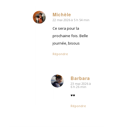
Michèle
22 mai 2026 à 5 h 54 min
dit
:
Ce sera pour la
prochaine fois. Belle
journée, bisous
Répondre
Barbara
23 mai 2026 à
dit
6 h 26 min
:
♥♥
Répondre