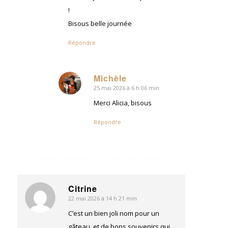
!
Bisous belle journée
Répondre
Michèle
25 mai 2026 à 6 h 06 min
dit
:
Merci Alicia, bisous
Répondre
Citrine
22 mai 2026 à 14 h 21 min
dit
:
C’est un bien joli nom pour un
gâteau, et de bons souvenirs qui