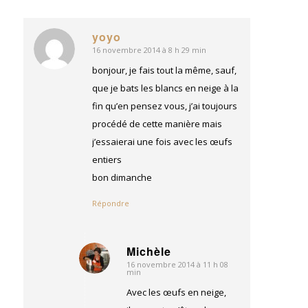
yoyo
16 novembre 2014 à 8 h 29 min
dit
:
bonjour, je fais tout la même, sauf,
que je bats les blancs en neige à la
fin qu’en pensez vous, j’ai toujours
procédé de cette manière mais
j’essaierai une fois avec les œufs
entiers
bon dimanche
Répondre
Michèle
16 novembre 2014 à 11 h 08
dit
min
:
Avec les œufs en neige,