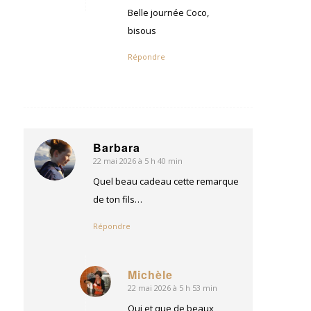
Belle journée Coco,
bisous
Répondre
Barbara
22 mai 2026 à 5 h 40 min
dit
:
Quel beau cadeau cette remarque
de ton fils…
Répondre
Michèle
22 mai 2026 à 5 h 53 min
dit
:
Oui et que de beaux