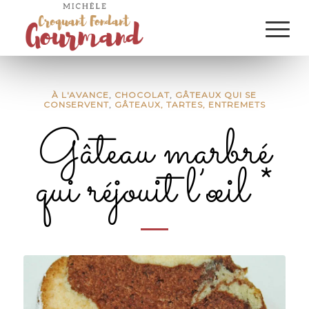
À L'AVANCE
,
CHOCOLAT
,
GÂTEAUX QUI SE
CONSERVENT
,
GÂTEAUX, TARTES, ENTREMETS
Gâteau marbré
qui réjouit l’œil *