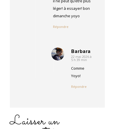
il ne peut qu’être plus
léger! à essayer! bon
dimanche yoyo
Répondre
Barbara
22 mai 2026 à
dit
5 h 39 min
:
Comme
Yoyo!
Répondre
Laisser un