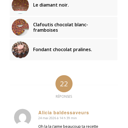
Le diamant noir.
Clafoutis chocolat blanc-
framboises
Fondant chocolat pralines.
22
RÉPONSES
Alicia baldessaveurs
24 mai 2026 à 14 h 39 min
dit
:
Oh la la j’aime beaucoup ta recette