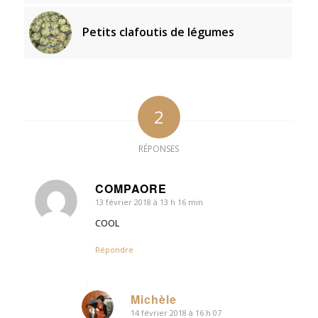
Petits clafoutis de légumes
2
RÉPONSES
COMPAORE
13 février 2018 à 13 h 16 min
dit
:
COOL
Répondre
Michèle
14 février 2018 à 16 h 07
dit