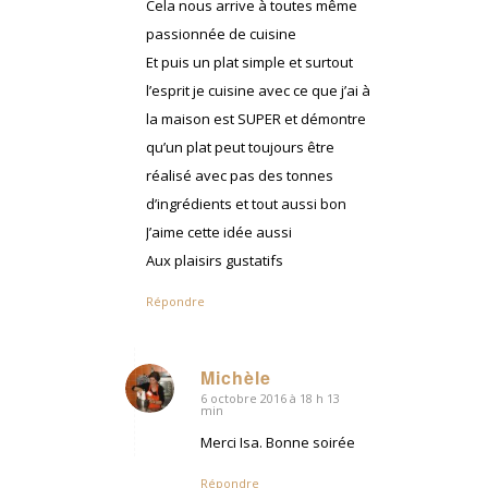
Cela nous arrive à toutes même
passionnée de cuisine
Et puis un plat simple et surtout
l’esprit je cuisine avec ce que j’ai à
la maison est SUPER et démontre
qu’un plat peut toujours être
réalisé avec pas des tonnes
d’ingrédients et tout aussi bon
J’aime cette idée aussi
Aux plaisirs gustatifs
Répondre
Michèle
6 octobre 2016 à 18 h 13
dit
min
:
Merci Isa. Bonne soirée
Répondre