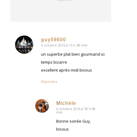
guy59600
6 octobre 2016 à 15 h 58 min
dit
:
un superbe plat bien gourmand ici
temps bizarre
excellent après-midi bisous
Répondre
Michèle
6 octobre 2016 à 18 h 08
dit
min
:
Bonne soirée Guy,
bisous