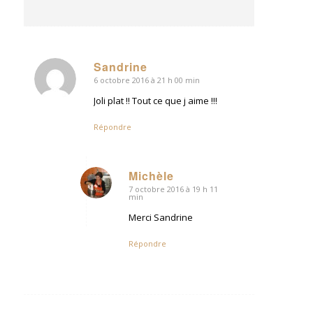
Sandrine
6 octobre 2016 à 21 h 00 min
dit
:
Joli plat !! Tout ce que j aime !!!
Répondre
Michèle
7 octobre 2016 à 19 h 11
dit
min
:
Merci Sandrine
Répondre