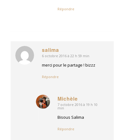
Répondre
salima
6 octobre 2016 à 22 h 59 min
dit
:
merci pour le partage ! bizzz
Répondre
Michèle
7 octobre 2016 à 19 h 10
dit
min
:
Bisous Salima
Répondre