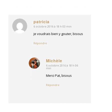
patricia
6 octobre 2016 à 18 h 03 min
dit
:
je voudrais bien y gouter, bisous
Répondre
Michèle
6 octobre 2016 à 18 h 06
dit
min
:
Merci Pat, bisous
Répondre