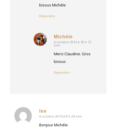
bisous Michèle
Répondre
Michèle
6 octobre 2016 à 18 h 12
dit
min
:
Merci Claudine. Gros
bisous
Répondre
Isa
6 octobre 2016 à 8 h 24 min
dit
:
Bonjour Michèle