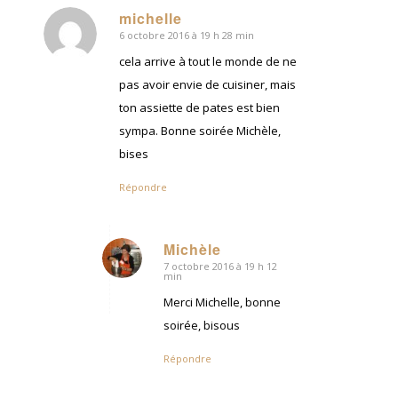
michelle
6 octobre 2016 à 19 h 28 min
dit
:
cela arrive à tout le monde de ne
pas avoir envie de cuisiner, mais
ton assiette de pates est bien
sympa. Bonne soirée Michèle,
bises
Répondre
Michèle
7 octobre 2016 à 19 h 12
dit
min
:
Merci Michelle, bonne
soirée, bisous
Répondre