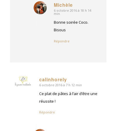
Michèle
6 octobre 2016 à 18 h 14
dit
min
:
Bonne soirée Coco.
Bisous
Répondre
calinhorely
6 octobre 2016 à 7 h 12 min
dit
:
Ce plat de pâtes à l’air d’être une
réussite !
Répondre