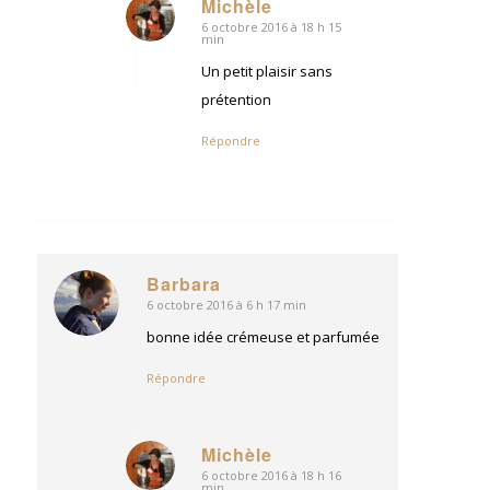
Michèle
6 octobre 2016 à 18 h 15
dit
min
:
Un petit plaisir sans
prétention
Répondre
Barbara
6 octobre 2016 à 6 h 17 min
dit
:
bonne idée crémeuse et parfumée
Répondre
Michèle
6 octobre 2016 à 18 h 16
dit
min