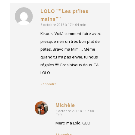
LOLO ""Les pt'ites
dit
mains""
:
6 octobre 2016 à 17 h 04 min
Kikous, Voilà comment faire avec
presque rien un très bon plat de
pâtes. Bravo ma Mimi… Même
quand tu n’a pas envie, tu nous
régales !!!! Gros bisous doux. TA
LOLO
Répondre
Michèle
6 octobre 2016 à 18 h 08
dit
min
:
Merci ma Lolo, GBD
Répondre