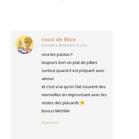
coco de Nice
6 octobre 2016 à 8 h 11 min
dit
:
viva les pastas !!
toujours bon un plat de pâtes
surtout quand il est préparé avec
amour
et c’est vrai qu’on fait souvent des
merveilles en improvisant avec les
restes des placards
bisous Michèle
Répondre