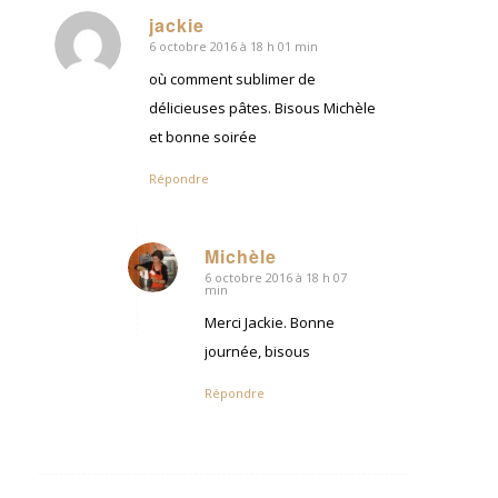
jackie
6 octobre 2016 à 18 h 01 min
dit
:
où comment sublimer de
délicieuses pâtes. Bisous Michèle
et bonne soirée
Répondre
Michèle
6 octobre 2016 à 18 h 07
dit
min
:
Merci Jackie. Bonne
journée, bisous
Répondre