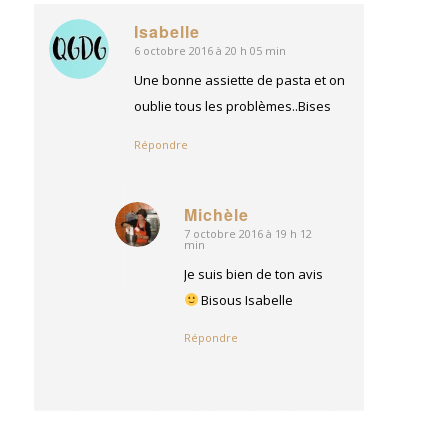
Isabelle
6 octobre 2016 à 20 h 05 min
dit
:
Une bonne assiette de pasta et on
oublie tous les problèmes..Bises
Répondre
Michèle
7 octobre 2016 à 19 h 12
dit
min
:
Je suis bien de ton avis
Bisous Isabelle
Répondre