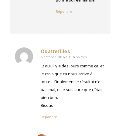
Répondre
Quatrefilles
6 octobre 2016 à 11 h 56 min
dit
:
Et oui, il y a des jours comme ça, et
je crois que ça nous arrive à
toutes. Finalement le résultat n’est
pas mal, et je suis sure que c’était
bien bon.
Bisous
Répondre