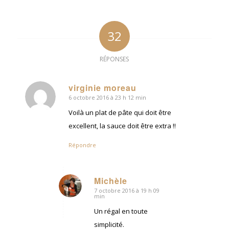
32
RÉPONSES
virginie moreau
6 octobre 2016 à 23 h 12 min
dit
:
Voilà un plat de pâte qui doit être
excellent, la sauce doit être extra !!
Répondre
Michèle
7 octobre 2016 à 19 h 09
dit
min
:
Un régal en toute
simplicité.