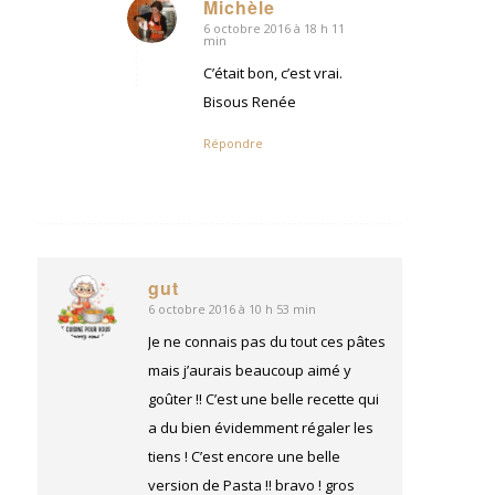
Michèle
6 octobre 2016 à 18 h 11
dit
min
:
C’était bon, c’est vrai.
Bisous Renée
Répondre
gut
6 octobre 2016 à 10 h 53 min
dit
:
Je ne connais pas du tout ces pâtes
mais j’aurais beaucoup aimé y
goûter !! C’est une belle recette qui
a du bien évidemment régaler les
tiens ! C’est encore une belle
version de Pasta !! bravo ! gros