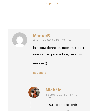
Répondre
ManueB
6 octobre 2016 à 15 h 17 min
dit
:
la ricotta donne du moelleux, c’est
une sauce qu’on adore;.. miamm
manue :))
Répondre
Michèle
6 octobre 2016 à 18 h 10
dit
min
:
Je suis bien d’accord!
Bonne soirée Manue