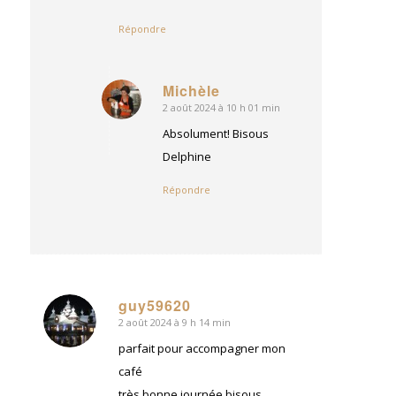
Répondre
Michèle
2 août 2024 à 10 h 01 min
dit
:
Absolument! Bisous
Delphine
Répondre
guy59620
2 août 2024 à 9 h 14 min
dit
:
parfait pour accompagner mon
café
très bonne journée bisous