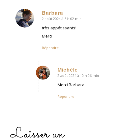
Barbara
2 août 2024 à 6 h 02 min
dit
:
très appétissants!
Merci
Répondre
Michèle
2 août 2024 à 10 h 06 min
dit
:
Merci Barbara
Répondre
Laisser un