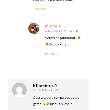
Répondre
Michèle
2 août 2024 à 10 h 02 min
dit
:
Serais-tu gourmand?
Bisous Guy
Répondre
Kilomètre-0
2 août 2024 à 8 h 49 min
dit
:
C’est toujours sympa ces petits
gâteaux
Bisous Michèle