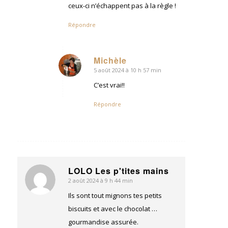
ceux-ci n’échappent pas à la règle !
Répondre
Michèle
5 août 2024 à 10 h 57 min
dit
:
C’est vrai!!
Répondre
LOLO Les p'tites mains
2 août 2024 à 9 h 44 min
dit
:
Ils sont tout mignons tes petits
biscuits et avec le chocolat …
gourmandise assurée.