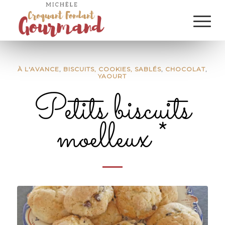
À L'AVANCE
,
BISCUITS, COOKIES, SABLÉS
,
CHOCOLAT
,
YAOURT
Petits biscuits
moelleux *