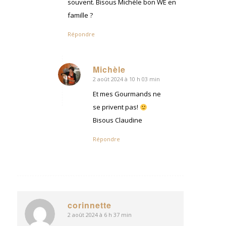
souvent. Bisous Michèle bon WE en
famille ?
Répondre
Michèle
2 août 2024 à 10 h 03 min
dit
:
Et mes Gourmands ne
se privent pas!
Bisous Claudine
Répondre
corinnette
2 août 2024 à 6 h 37 min
dit