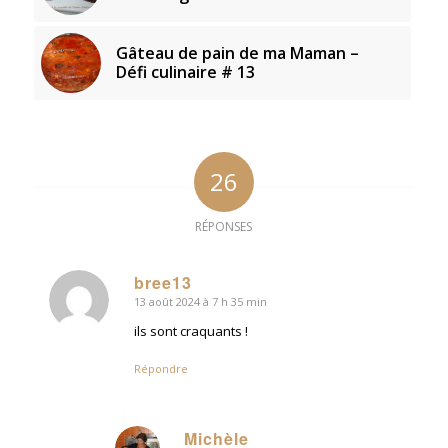
Gâteau de pain de ma Maman –
Défi culinaire # 13
26
RÉPONSES
bree13
13 août 2024 à 7 h 35 min
dit
:
ils sont craquants !
Répondre
Michèle