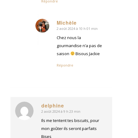
Répondre
Michèle
2 août 2024 à 10 h 01 min
dit
:
Chez nous la
gourmandise n’a pas de
saison
Bisous Jackie
Répondre
delphine
2 août 2024 à 9 h 23 min
dit
:
Ils me tentent tes biscuits, pour
mon goûter ils seront parfaits
Bises