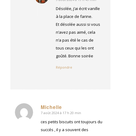
dit
:
Désolée, j’ai écrit vanille
à la place de farine.
Et désolée aussi si vous
n’avez pas aimé, cela
n’a pas été le cas de
tous ceux qui les ont
goûté. Bonne soirée
Répondre
Michelle
7 août 2024 à 17 h 20 min
dit
:
ces petits biscuits ont toujours du
succés , il y a souvent des