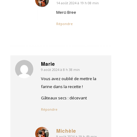
14 août 2024 à 19 h 08 min
dit
:
Merci Bree
Répondre
Marie
9 août 2024 à 8 h 38 min
dit
:
Vous avez oublié de mettre la
farine dans la recette !
Gâteaux secs : décevant
Répondre
Michèle
9 août 2024 à 19 h 49 min