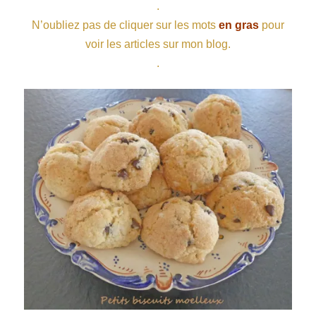
.
N’oubliez pas de cliquer sur les mots
en gras
pour
voir les articles sur mon blog.
.