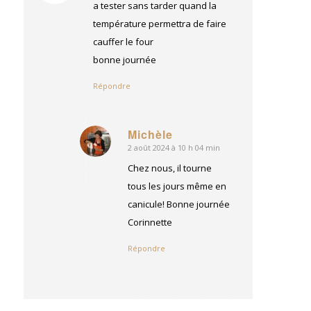
:
a tester sans tarder quand la
température permettra de faire
cauffer le four
bonne journée
Répondre
Michèle
2 août 2024 à 10 h 04 min
dit
:
Chez nous, il tourne
tous les jours même en
canicule! Bonne journée
Corinnette
Répondre