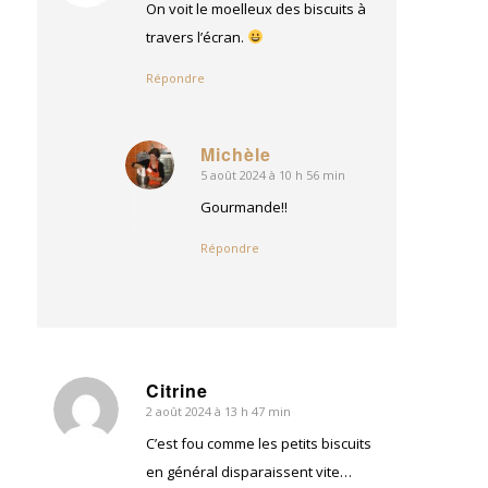
:
On voit le moelleux des biscuits à
travers l’écran.
Répondre
Michèle
5 août 2024 à 10 h 56 min
dit
:
Gourmande!!
Répondre
Citrine
2 août 2024 à 13 h 47 min
dit
:
C’est fou comme les petits biscuits
en général disparaissent vite…