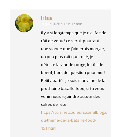
irisa
11 juin 2026 à 15 h 17 min
dit
:
Il y a si longtemps que je n’ai fait de
rôti de veau ! ce serait pourtant
une viande que j’aimerais manger,
un peu plus cuit que rosé, je
déteste la viande rouge, le rôti de
boeuf, hors de question pour moi !
Petit aparté : je suis marraine de la
prochaine bataille food, si tu veux
venir nous rejoindre autour des
cakes de l’été
https://cuisinetcouleurs.canalblog.com/2026/06/an
du-theme-de-la-bataille-food-
151.html