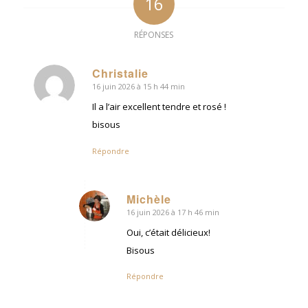
16
RÉPONSES
Christalie
16 juin 2026 à 15 h 44 min
dit
:
Il a l’air excellent tendre et rosé !
bisous
Répondre
Michèle
16 juin 2026 à 17 h 46 min
dit
:
Oui, c’était délicieux!
Bisous
Répondre