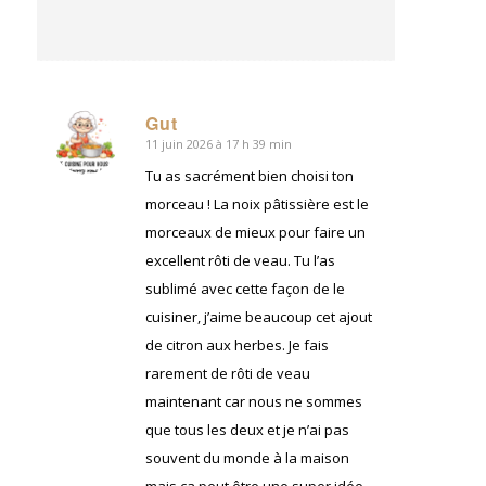
Gut
11 juin 2026 à 17 h 39 min
dit
:
Tu as sacrément bien choisi ton
morceau ! La noix pâtissière est le
morceaux de mieux pour faire un
excellent rôti de veau. Tu l’as
sublimé avec cette façon de le
cuisiner, j’aime beaucoup cet ajout
de citron aux herbes. Je fais
rarement de rôti de veau
maintenant car nous ne sommes
que tous les deux et je n’ai pas
souvent du monde à la maison
mais ça peut être une super idée