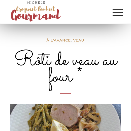
À L'AVANCE
,
VEAU
Rôti de veau au
four *