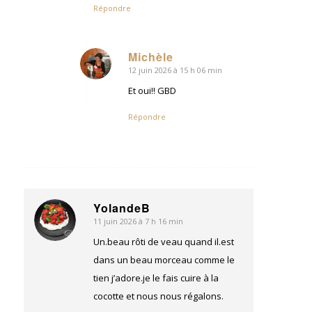
Répondre
Michèle
12 juin 2026 à 15 h 06 min
dit
:
Et oui!! GBD
Répondre
YolandeB
11 juin 2026 à 7 h 16 min
dit
:
Un.beau rôti de veau quand il.est
dans un beau morceau comme le
tien j’adore.je le fais cuire à la
cocotte et nous nous régalons.