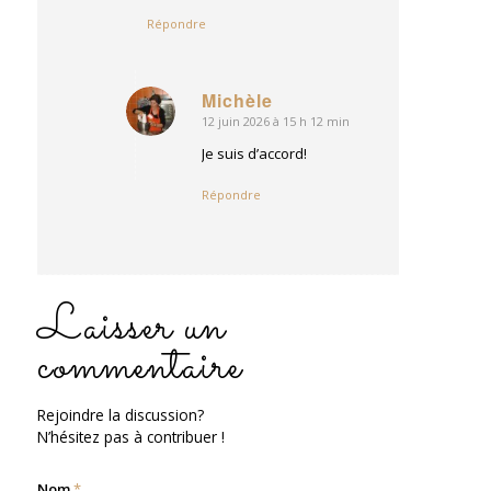
Répondre
Michèle
12 juin 2026 à 15 h 12 min
dit
:
Je suis d’accord!
Répondre
Laisser un
commentaire
Rejoindre la discussion?
N’hésitez pas à contribuer !
Nom
*