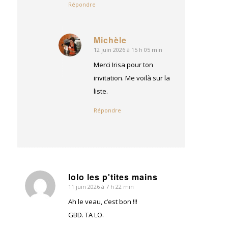
Répondre
Michèle
12 juin 2026 à 15 h 05 min
dit
:
Merci Irisa pour ton
invitation. Me voilà sur la
liste.
Répondre
lolo les p'tites mains
11 juin 2026 à 7 h 22 min
dit
:
Ah le veau, c’est bon !!!
GBD. TA LO.