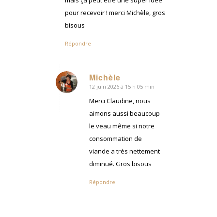
pour recevoir ! merci Michèle, gros
bisous
Répondre
Michèle
12 juin 2026 à 15 h 05 min
dit
:
Merci Claudine, nous
aimons aussi beaucoup
le veau même si notre
consommation de
viande a très nettement
diminué. Gros bisous
Répondre