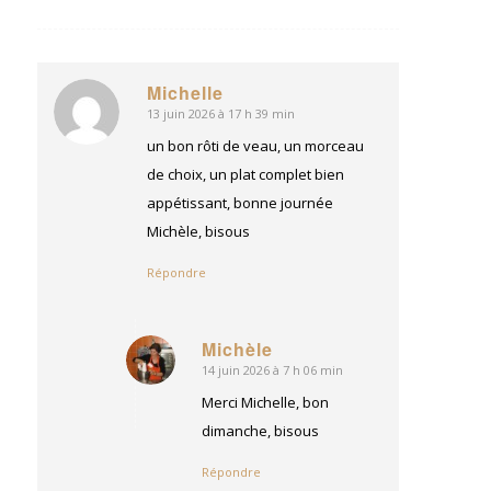
Michelle
13 juin 2026 à 17 h 39 min
dit
:
un bon rôti de veau, un morceau
de choix, un plat complet bien
appétissant, bonne journée
Michèle, bisous
Répondre
Michèle
14 juin 2026 à 7 h 06 min
dit
:
Merci Michelle, bon
dimanche, bisous
Répondre