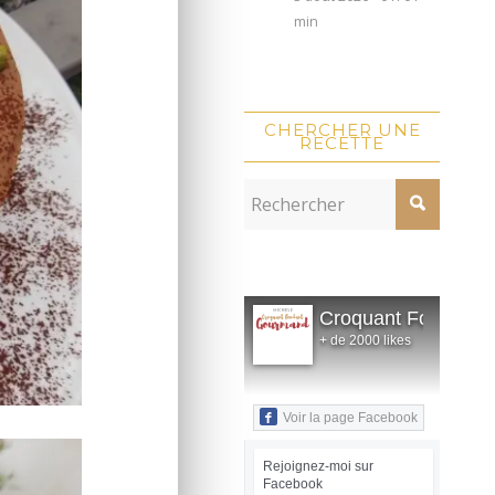
min
CHERCHER UNE
RECETTE
Croquant Fondant
+ de 2000 likes
Voir la page Facebook
Rejoignez-moi sur
Facebook