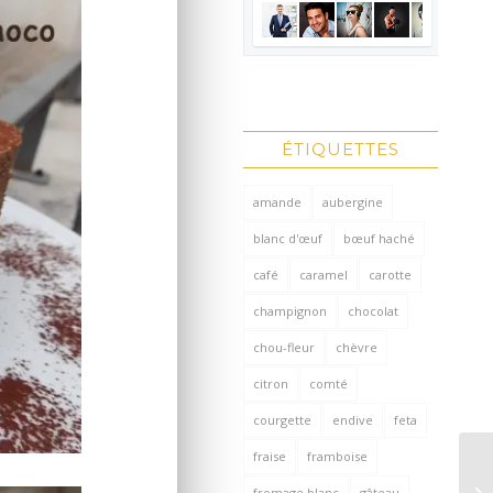
ÉTIQUETTES
amande
aubergine
blanc d'œuf
bœuf haché
café
caramel
carotte
champignon
chocolat
chou-fleur
chèvre
citron
comté
courgette
endive
feta
fraise
framboise
fromage blanc
gâteau