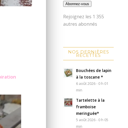
Abonnez-vous
Rejoignez les 1 355
autres abonnés
NOS DERNIÈRES
RECETTES
Bouchées de lapin
piration
à la toscane *
6 août 2026 - 0 h 01
min
Tartelette à la
framboise
meringuée*
5 août 2026 - 0 h 05
min