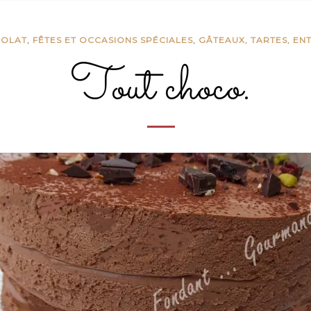
OLAT
,
FÊTES ET OCCASIONS SPÉCIALES
,
GÂTEAUX, TARTES, EN
Tout choco.