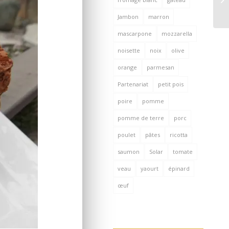
Jambon
marron
mascarpone
mozzarella
noisette
noix
olive
orange
parmesan
Partenariat
petit pois
poire
pomme
pomme de terre
porc
poulet
pâtes
ricotta
saumon
Solar
tomate
veau
yaourt
épinard
œuf