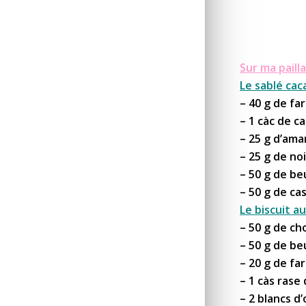
Sur ma pailla
Le sablé caca
– 40 g de fa
– 1 càc de 
– 25 g d’am
– 25 g de no
– 50 g de be
– 50 g de c
Le biscuit au
– 50 g de ch
– 50 g de b
– 20 g de fa
– 1 càs rase
– 2 blancs d