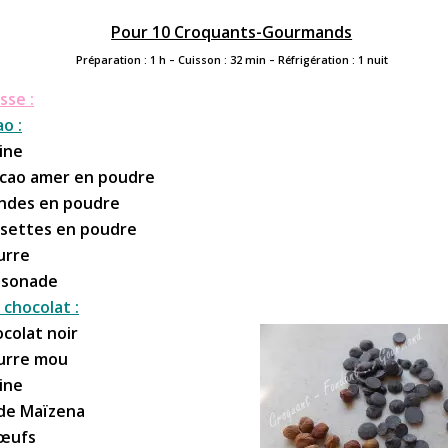
Pour 10 Croquants-Gourmands
Préparation : 1 h – Cuisson : 32 min – Réfrigération : 1 nuit
sse :
o :
rine
cacao amer en poudre
andes en poudre
isettes en poudre
urre
assonade
 chocolat :
ocolat noir
eurre mou
rine
 de Maïzena
’œufs