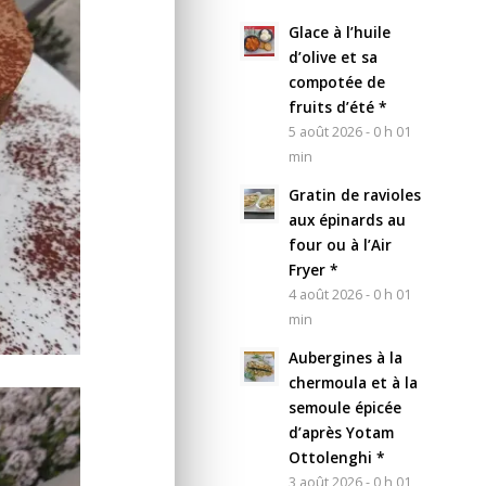
Glace à l’huile
d’olive et sa
compotée de
fruits d’été *
5 août 2026 - 0 h 01
min
Gratin de ravioles
aux épinards au
four ou à l’Air
Fryer *
4 août 2026 - 0 h 01
min
Aubergines à la
chermoula et à la
semoule épicée
d’après Yotam
Ottolenghi *
3 août 2026 - 0 h 01