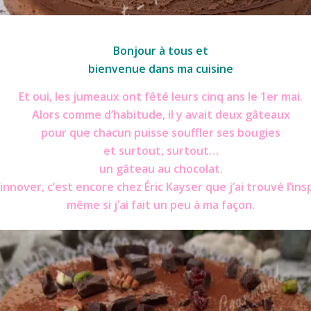
Tout choco
Bonjour à tous et
bienvenue dans ma cuisine
Et oui, les jumeaux ont fêté leurs cinq ans le 1er mai.
Alors comme d’habitude, il y avait deux gâteaux
pour que chacun puisse souffler ses bougies
et surtout, surtout…
un gâteau au
chocolat
.
innover, c’est encore chez Éric Kayser que j’ai trouvé l’ins
même si j’ai fait un peu à ma façon.