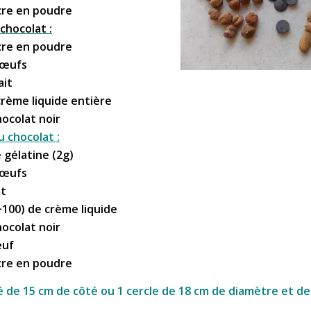
cre en poudre
chocolat :
cre en poudre
’œufs
ait
crème liquide entière
hocolat noir
 chocolat :
e gélatine (2g)
’œufs
it
+100) de crème liquide
hocolat noir
œuf
cre en poudre
é de 15 cm de côté ou 1 cercle de 18 cm de diamètre et de