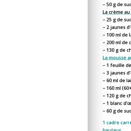
– 50 g de su
La crème au 
– 25 g de su
– 2 jaunes d
– 100 ml de l
– 200 ml de 
– 130 g de c
La mousse au
– 1 feuille d
– 3 jaunes d
– 60 ml de la
– 160 ml (60
– 120 g de c
– 1 blanc d’
– 60 g de su
1 cadre carr
hauteur