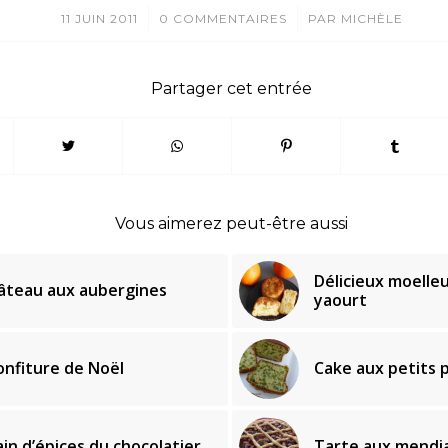
/
/
11 JUIN 2011
0 COMMENTAIRES
PAR
MICHÈLE
Partager cet entrée
Vous aimerez peut-être aussi
Délicieux moelle
âteau aux aubergines
yaourt
onfiture de Noël
Cake aux petits p
ain d’épices du chocolatier
Tarte aux mendi