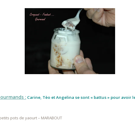
Gourmands :
Carine, Tèo et Angelina se sont « battus » pour avoir l
etits pots de yaourt – MARABOUT