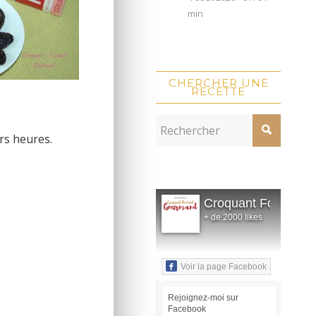
min
CHERCHER UNE
RECETTE
rs heures.
Croquant Fondant
+ de 2000 likes
Voir la page Facebook
Rejoignez-moi sur
Facebook