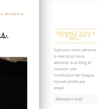
, YAOURTS &
s.
ABONNEZ-VOUS À
CE BLOG PAR E-
MAIL.
Saisissez votre adresse
e-mail pour vous
abonner à ce blog et
recevoir une
notification de chaque
nouvel article par
email.