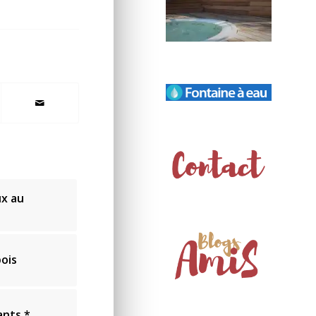
ux au
ois
ants *