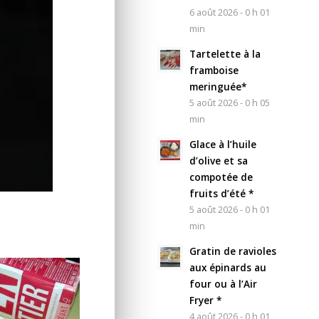
6 août 2026 - 0 h 01
min
Tartelette à la
framboise
meringuée*
5 août 2026 - 0 h 05
min
Glace à l’huile
d’olive et sa
compotée de
fruits d’été *
5 août 2026 - 0 h 01
min
Gratin de ravioles
aux épinards au
four ou à l’Air
Fryer *
4 août 2026 - 0 h 01