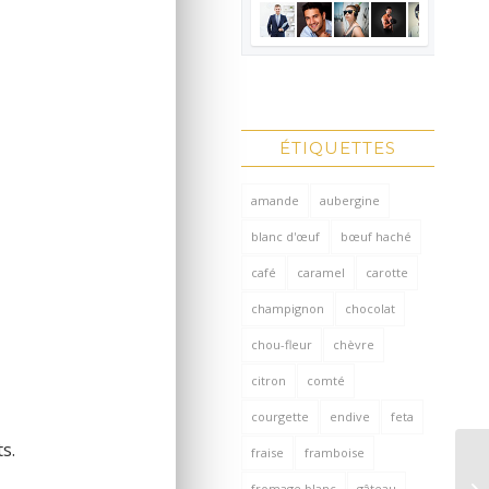
ÉTIQUETTES
amande
aubergine
blanc d'œuf
bœuf haché
café
caramel
carotte
champignon
chocolat
chou-fleur
chèvre
citron
comté
courgette
endive
feta
s.
fraise
framboise
fromage blanc
gâteau