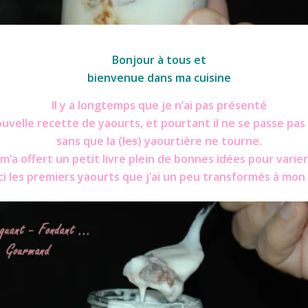
Yaourts aux fruits secs
Bonjour à tous et
bienvenue dans ma cuisine
Il y a longtemps que je n’ai pas présenté
uvelle recette de yaourts, et pourtant il ne se passe pas
sans que la (
les
) yaourtière ne tourne.
’a offert un petit livre plein de bonnes idées pour varier l
ci les premiers yaourts que j’ai un peu transformés à mon