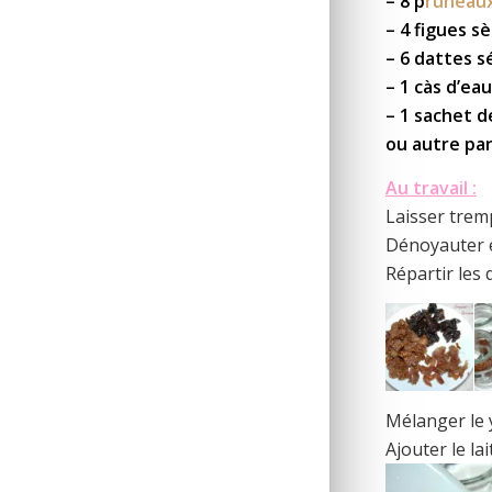
– 8 p
runeau
– 4 figues s
– 6 dattes 
– 1 càs d’ea
– 1 sachet d
ou autre pa
Au travail :
Laisser trem
Dénoyauter e
Répartir les 
Mélanger le y
Ajouter le l