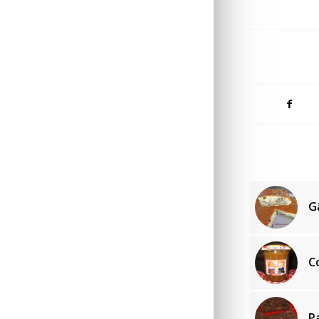
G
C
P