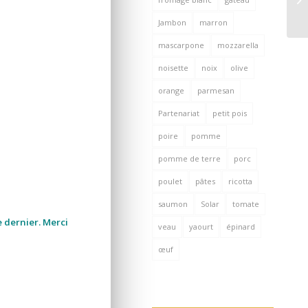
Jambon
marron
mascarpone
mozzarella
noisette
noix
olive
orange
parmesan
Partenariat
petit pois
poire
pomme
pomme de terre
porc
poulet
pâtes
ricotta
saumon
Solar
tomate
e dernier. Merci
veau
yaourt
épinard
œuf