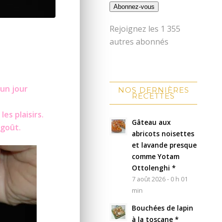
Abonnez-vous
Rejoignez les 1 355
autres abonnés
 un jour
NOS DERNIÈRES
RECETTES
es plaisirs.
Gâteau aux
 goût.
abricots noisettes
et lavande presque
comme Yotam
Ottolenghi *
7 août 2026 - 0 h 01
min
Bouchées de lapin
à la toscane *