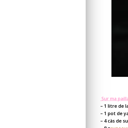
Sur ma paill
– 1 litre de l
– 1 pot de y
– 4 càs de s