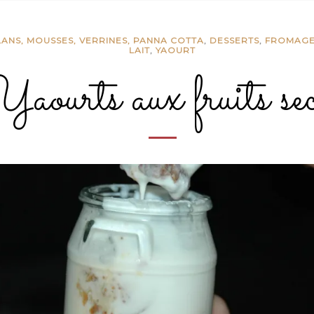
LANS, MOUSSES, VERRINES, PANNA COTTA
,
DESSERTS
,
FROMAGES
LAIT
,
YAOURT
aourts aux fruits sec