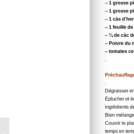
– 1 grosse p
– 1 grosse p
– 1 càs d’he
– 1 feuille de
– ¼ de càc d
– Poivre du 
– tomates ce
.
Préchauffage
.
Dégraisser en
Éplucher et ém
ingrédients d
Bien mélanger,
Couvrir le pl
Brioche polonaise aux
temps en tem