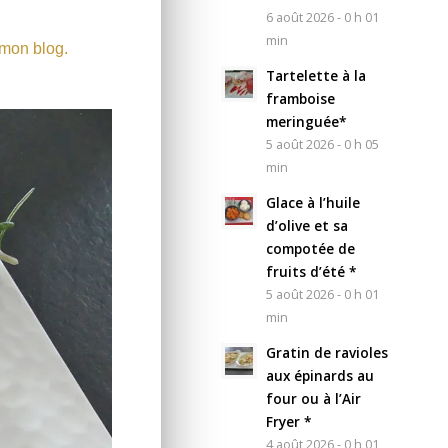
6 août 2026 - 0 h 01
min
 mon blog.
Tartelette à la
framboise
meringuée*
5 août 2026 - 0 h 05
min
Glace à l’huile
d’olive et sa
compotée de
fruits d’été *
5 août 2026 - 0 h 01
min
Gratin de ravioles
aux épinards au
four ou à l’Air
Fryer *
4 août 2026 - 0 h 01