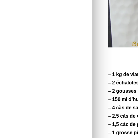
– 1 kg de via
– 2 échalote
– 2 gousses 
– 150 ml d’hu
– 4 càs de s
– 2,5 càs de
– 1,5 càc de
– 1 grosse 