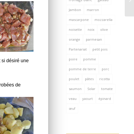
Jambon
marron
mascarpone
mozzarella
noisette
noix
olive
orange
parmesan
Partenariat
petit pois
poire
pomme
t si désiré une
pomme de terre
porc
poulet
pâtes
ricotta
nrobées de
saumon
Solar
tomate
veau
yaourt
épinard
œuf