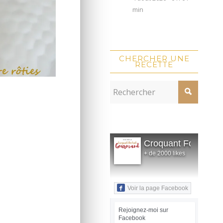
min
CHERCHER UNE
RECETTE
Croquant Fondant
+ de 2000 likes
Voir la page Facebook
Rejoignez-moi sur
Facebook