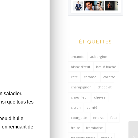
ÉTIQUETTES
amande
aubergine
blanc d'œuf
bœuf haché
café
caramel
carotte
champignon
chocolat
n saladier.
chou-fleur
chèvre
nsi que tous les
citron
comté
courgette
endive
feta
peu d’huile.
e, en remuant de
fraise
framboise
fromage blanc
gâteau