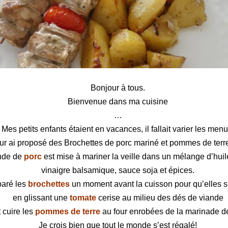
 porc mariné et pommes de terre rôties
Bonjour à tous.
Bienvenue dans ma cuisine
…
Mes petits enfants étaient en vacances, il fallait varier les menu
eur ai proposé des Brochettes de porc mariné et pommes de terre
nde de
porc
est mise à mariner la veille dans un mélange d’huil
vinaigre balsamique, sauce soja et
épices
.
paré les
brochettes
un moment avant la cuisson pour qu’elles s
en glissant une
tomate
cerise au milieu des dés de viande
it cuire les
pommes de terre
au four enrobées de la marinade de
Je crois bien que tout le monde s’est régalé!