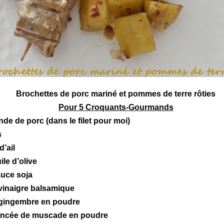
Brochettes
de
porc
mariné et pommes de terre rôties
Pour 5 Croquants-Gourmands
nde de porc (dans le filet pour moi)
s
d’ail
ile d’olive
auce soja
 vinaigre balsamique
 gingembre en poudre
pincée de muscade en poudre