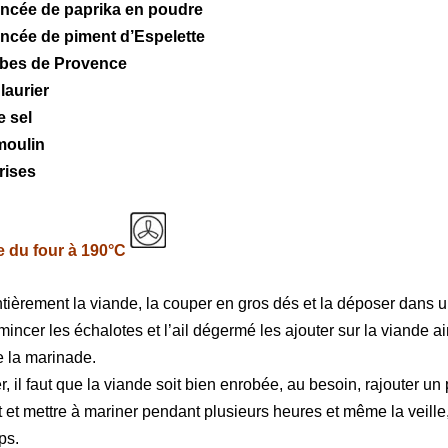
incée de paprika en poudre
incée de piment d’Espelette
rbes de Provence
 laurier
e sel
moulin
rises
 du four à 190°C
tièrement la viande, la couper en gros dés et la déposer dans u
incer les échalotes et l’ail dégermé les ajouter sur la viande ai
e la marinade.
 il faut que la viande soit bien enrobée, au besoin, rajouter un 
at et mettre à mariner pendant plusieurs heures et même la veill
ps.