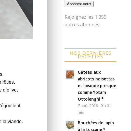
Abonnez-vous
Rejoignez les 1 355
autres abonnés
NOS DERNIÈRES
RECETTES
Gâteau aux
s.
abricots noisettes
 rôties.
et lavande presque
e d’olive,
comme Yotam
Ottolenghi *
7 août 2026 - 0 h 01
’égouttent,
min
 la viande.
Bouchées de lapin
à la toscane *