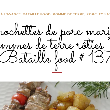
À L'AVANCE
,
BATAILLE FOOD
,
POMME DE TERRE
,
PORC
,
TOMA
chettes de porc mari
mmes de terre rôties 
Bataille food # 13