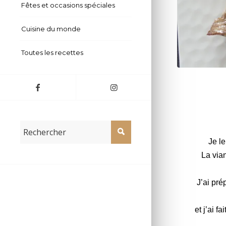
Fêtes et occasions spéciales
Cuisine du monde
Toutes les recettes
Brochettes de
Je l
La via
J’ai pré
et j’ai fa