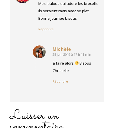
:
Mes loulous qui adore les brocolis
ils seraient ravis avec se plat
Bonne journée bisous
Répondre
Michèle
25 juin 2019 à 17 h 11 min
dit
:
à faire alors
Bisous
Christelle
Répondre
Laisser un
commentaire