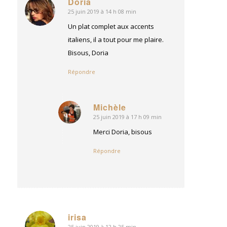
Doria
25 juin 2019 à 14 h 08 min
dit
:
Un plat complet aux accents
italiens, il a tout pour me plaire.
Bisous, Doria
Répondre
Michèle
25 juin 2019 à 17 h 09 min
dit
:
Merci Doria, bisous
Répondre
irisa
25 juin 2019 à 12 h 25 min