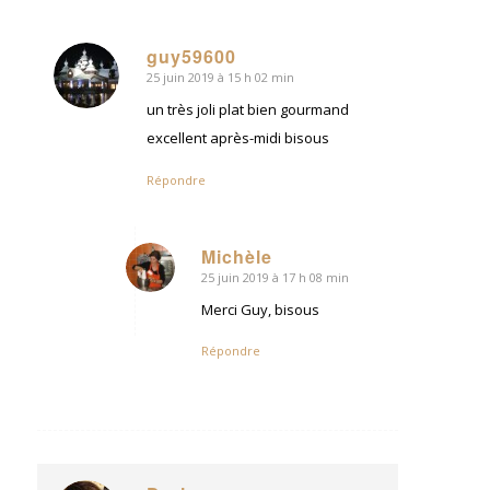
guy59600
25 juin 2019 à 15 h 02 min
dit
:
un très joli plat bien gourmand
excellent après-midi bisous
Répondre
Michèle
25 juin 2019 à 17 h 08 min
dit
:
Merci Guy, bisous
Répondre