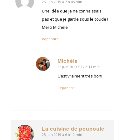
25 juin 2019 à 7 h 45 min
dit
:
Une idée que je ne connaissais
pas et que je garde sous le coude !
Merci Michèle
Répondre
Michèle
25 juin 2019 à 17 h 11 min
dit
:
C’est vraiment très bon!
Répondre
La cuisine de poupoule
25 juin 2019 à 6 h 10 min
dit