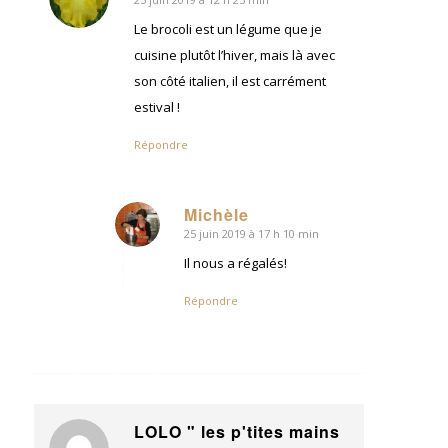
dit
:
Le brocoli est un légume que je
cuisine plutôt l’hiver, mais là avec
son côté italien, il est carrément
estival !
Répondre
Michèle
25 juin 2019 à 17 h 10 min
dit
:
Il nous a régalés!
Répondre
LOLO " les p'tites mains