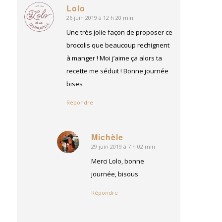
Lolo
26 juin 2019 à 12 h 20 min
dit
:
Une très jolie façon de proposer ce
brocolis que beaucoup rechignent
à manger ! Moi j’aime ça alors ta
recette me séduit ! Bonne journée
bises
Répondre
Michèle
29 juin 2019 à 7 h 02 min
dit
:
Merci Lolo, bonne
journée, bisous
Répondre