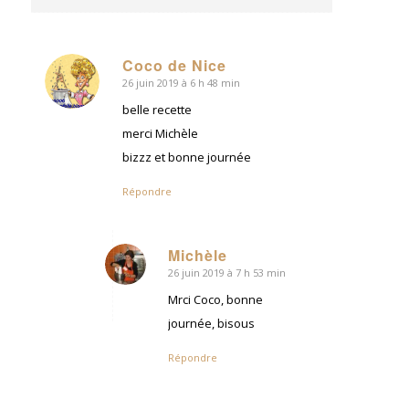
Coco de Nice
26 juin 2019 à 6 h 48 min
dit
:
belle recette
merci Michèle
bizzz et bonne journée
Répondre
Michèle
26 juin 2019 à 7 h 53 min
dit
:
Mrci Coco, bonne
journée, bisous
Répondre