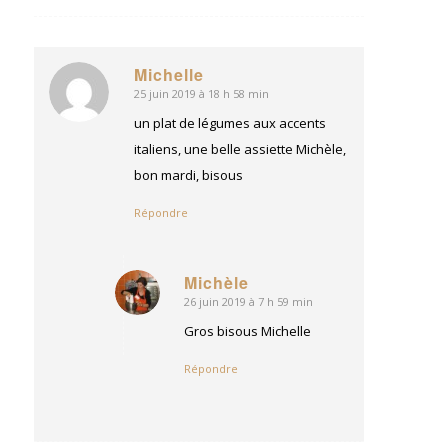
Michelle
25 juin 2019 à 18 h 58 min
dit
:
un plat de légumes aux accents
italiens, une belle assiette Michèle,
bon mardi, bisous
Répondre
Michèle
26 juin 2019 à 7 h 59 min
dit
:
Gros bisous Michelle
Répondre