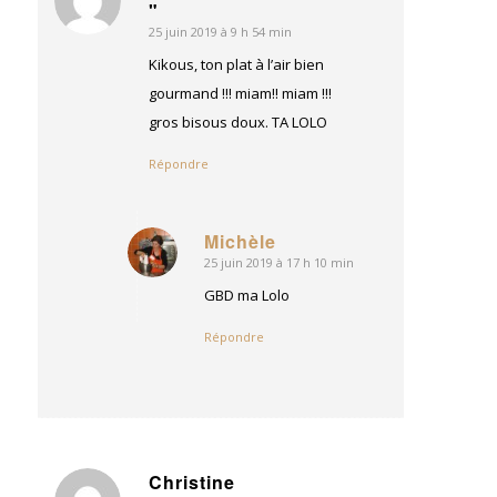
dit
"
:
25 juin 2019 à 9 h 54 min
Kikous, ton plat à l’air bien
gourmand !!! miam!! miam !!!
gros bisous doux. TA LOLO
Répondre
Michèle
25 juin 2019 à 17 h 10 min
dit
:
GBD ma Lolo
Répondre
Christine