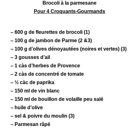
Brocoli à la parmesane
Pour 4 Croquants-Gourmands
– 600 g de fleurettes de
brocoli
(1)
– 100 g de
jambon de Parme
(2 &3)
– 100 g d’
olives
dénoyautées (noires et vertes) (3)
– 3 gousses d’ail
– 1 càs d’
herbes de Provence
– 2 càs de concentré de
tomate
– ½ càc de
paprika
– 150 ml de
vin blanc
– 150 ml de bouillon de volaille peu salé
– huile d’olive
– sel & poivre du moulin (3)
–
Parmesan
râpé