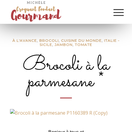
À L'AVANCE
,
BROCOLI
,
CUISINE DU MONDE
,
ITALIE -
SICILE
,
JAMBON
,
TOMATE
Brocoli à la
parmesane *
Brocoli à la parmesane