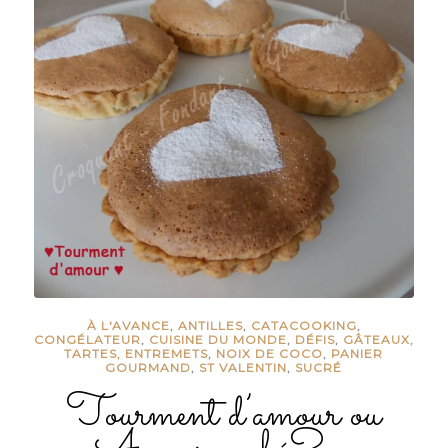
À L'AVANCE
,
ANTILLES
,
CATACOOKING
,
CONGÉLATEUR
,
CUISINE DU MONDE
,
DÉFIS
,
GÂTEAUX,
TARTES, ENTREMETS
,
NOIX DE COCO
,
PANIER
GOURMAND
,
ST VALENTIN
,
SUCRÉ
Tourment d’amour ou