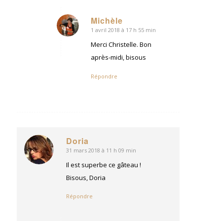
Michèle
1 avril 2018 à 17 h 55 min
dit
:
Merci Christelle. Bon
après-midi, bisous
Répondre
Doria
31 mars 2018 à 11 h 09 min
dit
:
Il est superbe ce gâteau !
Bisous, Doria
Répondre