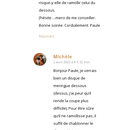
risque-y-elle de ramollir celui du
dessous.
J’hésite….merci de me conseiller.
Bonne soirée. Cordialement. Paule
Répondre
Michèle
2 avril 2022 à 8 h 32 min
dit
:
Bonjour Paule, je verrais
bien un disque de
meringue dessous
(dessus, j’ai peur qu’il
rende la coupe plus
difficile). Pour être sûre
qu’il ne ramollisse pas, il
suffit de chablonner le