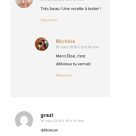
dit
:
Très beau ! Une recette à tester !
Répondre
Michèle
30 mars 2018 à 19 h 09 min
dit
:
Merci Élise, c’est
délicieux tu verras!
Répondre
grazi
30 mars 2018 à 18 h 10 min
dit
:
délicieux!