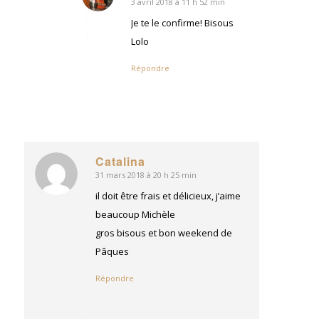
3 avril 2018 à 11 h 52 min
dit
:
Je te le confirme! Bisous
Lolo
Répondre
Catalina
31 mars 2018 à 20 h 25 min
dit
:
il doit être frais et délicieux, j’aime
beaucoup Michèle
gros bisous et bon weekend de
Pâques
Répondre