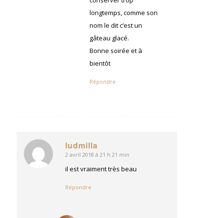
longtemps, comme son
nom le dit c’est un
gâteau glacé.
Bonne soirée et à
bientôt
Répondre
ludmilla
2 avril 2018 à 21 h 21 min
dit
:
il est vraiment très beau
Répondre