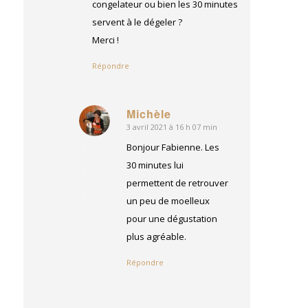
congelateur ou bien les 30 minutes
servent à le dégeler ?
Merci !
Répondre
Michèle
3 avril 2021 à 16 h 07 min
dit
:
Bonjour Fabienne. Les
30 minutes lui
permettent de retrouver
un peu de moelleux
pour une dégustation
plus agréable.
Répondre