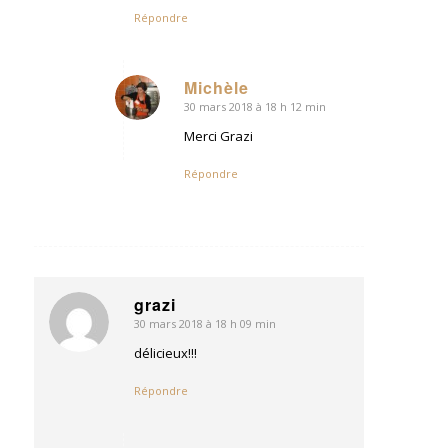
Répondre
Michèle
30 mars 2018 à 18 h 12 min
dit
:
Merci Grazi
Répondre
grazi
30 mars 2018 à 18 h 09 min
dit
:
délicieux!!!
Répondre