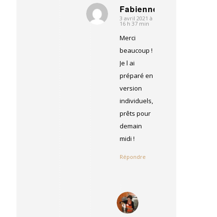
Fabienne
3 avril 2021 à
dit
16 h 37 min
:
Merci
beaucoup !
Je l ai
préparé en
version
individuels,
prêts pour
demain
midi !
Répondre
Michèle
3
dit
avril