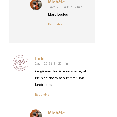
Michèle
3 avril 2018 à 11 h 39 min
dit
:
Merci Loulou
Répondre
Lolo
2 avril 2018 à 8 h 20 min
dit
:
Ce gâteau doit être un vrai régal !
Plein de chocolat hummm ! Bon
lundi bises
Répondre
Michèle