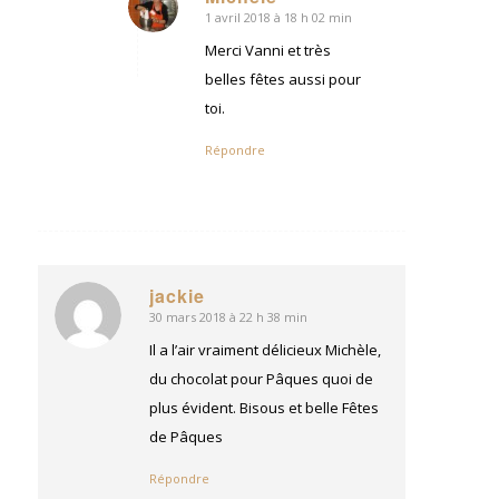
1 avril 2018 à 18 h 02 min
dit
:
Merci Vanni et très
belles fêtes aussi pour
toi.
Répondre
jackie
30 mars 2018 à 22 h 38 min
dit
:
Il a l’air vraiment délicieux Michèle,
du chocolat pour Pâques quoi de
plus évident. Bisous et belle Fêtes
de Pâques
Répondre