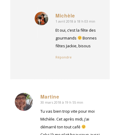
Michèle
1 avril 2018 à 18 h 03 min
dit
:
Et oui, c’est la fête des
gourmands
Bonnes
fêtes Jackie, bisous
Répondre
Martine
30 mars 2018 à 19 h 55 min
dit
:
Tu vas bien trop vite pour moi
Michèle. Cet après midi, j’ai
démarré ton tout café
Celui-là me plait beaucoup aussi.