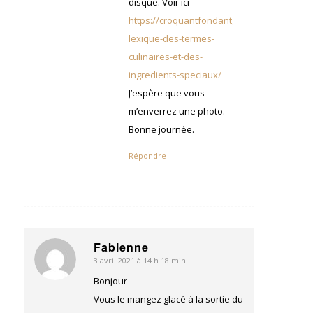
disque. Voir ici
https://croquantfondantgourmand.com/peti
lexique-des-termes-
culinaires-et-des-
ingredients-speciaux/
J’espère que vous
m’enverrez une photo.
Bonne journée.
Répondre
Fabienne
3 avril 2021 à 14 h 18 min
dit
:
Bonjour
Vous le mangez glacé à la sortie du