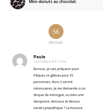
Mini-donuts au chocolat.
56
RÉPONSES
Paule
1 avril 2022 à 19 h 17 min
dit
:
Bonsoir, je vais préparer pour
Pâques ce gâteau pour 25
personnes, donc 2 seront
nécessaires. Je me demande si un
disque de meringue, ou bien une
dacquoise, dessous et dessus
serait sympathique ? La mousse