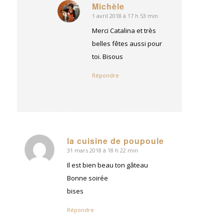
Michèle
1 avril 2018 à 17 h 53 min
dit
:
Merci Catalina et très
belles fêtes aussi pour
toi. Bisous
Répondre
la cuisine de poupoule
31 mars 2018 à 18 h 22 min
dit
:
Il est bien beau ton gâteau
Bonne soirée
bises
Répondre