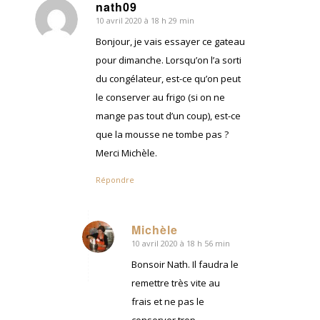
nath09
10 avril 2020 à 18 h 29 min
dit
:
Bonjour, je vais essayer ce gateau
pour dimanche. Lorsqu’on l’a sorti
du congélateur, est-ce qu’on peut
le conserver au frigo (si on ne
mange pas tout d’un coup), est-ce
que la mousse ne tombe pas ?
Merci Michèle.
Répondre
Michèle
10 avril 2020 à 18 h 56 min
dit
:
Bonsoir Nath. Il faudra le
remettre très vite au
frais et ne pas le
conserver trop