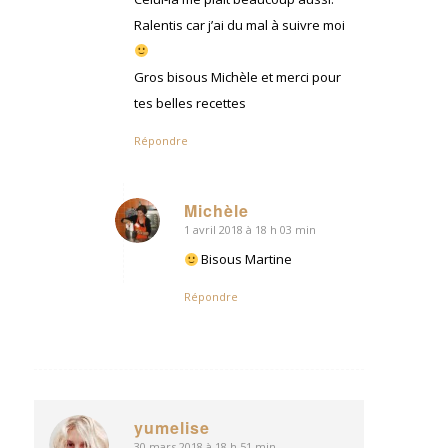
Ralentis car j’ai du mal à suivre moi
Gros bisous Michèle et merci pour
tes belles recettes
Répondre
Michèle
1 avril 2018 à 18 h 03 min
dit
:
Bisous Martine
Répondre
yumelise
30 mars 2018 à 18 h 51 min