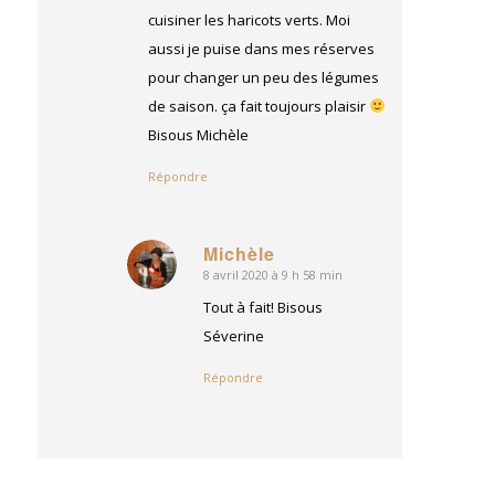
cuisiner les haricots verts. Moi
aussi je puise dans mes réserves
pour changer un peu des légumes
de saison. ça fait toujours plaisir
Bisous Michèle
Répondre
Michèle
8 avril 2020 à 9 h 58 min
dit
:
Tout à fait! Bisous
Séverine
Répondre