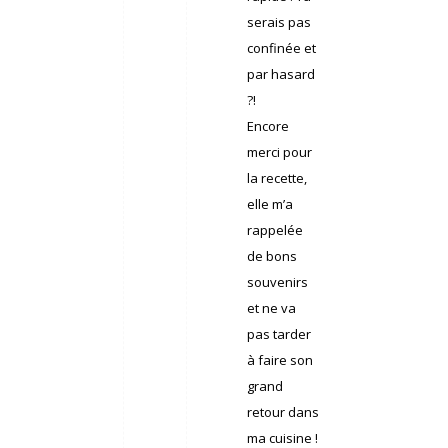
serais pas
confinée et
par hasard
?!
Encore
merci pour
la recette,
elle m’a
rappelée
de bons
souvenirs
et ne va
pas tarder
à faire son
grand
retour dans
ma cuisine !