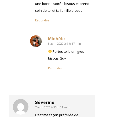
une bonne soirée bisous et prend
soin de toi et ta famille bisous
Répondre
Michèle
8 avril 2020 à 9 h 57 min
dit
:
Portes toi bien, gros
bisous Guy
Répondre
Séverine
7 avril 2020 à 20 h 31 min
dit
:
C’est ma façon préférée de