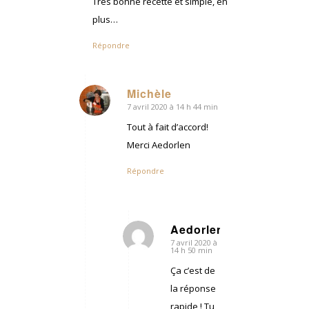
Très bonne recette et simple, en
plus…
Répondre
Michèle
7 avril 2020 à 14 h 44 min
dit
:
Tout à fait d’accord!
Merci Aedorlen
Répondre
Aedorlen
7 avril 2020 à
dit
14 h 50 min
:
Ça c’est de
la réponse
rapide ! Tu