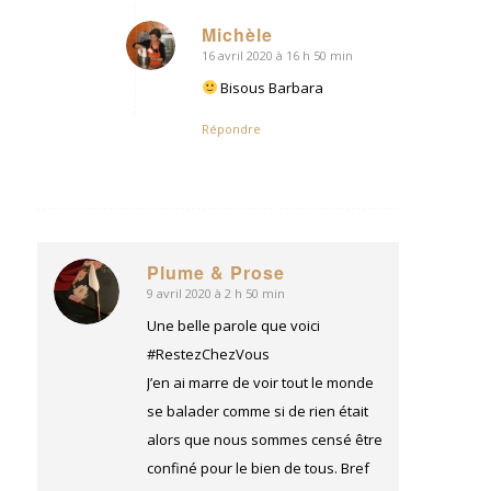
Michèle
16 avril 2020 à 16 h 50 min
dit
:
Bisous Barbara
Répondre
Plume & Prose
9 avril 2020 à 2 h 50 min
dit
:
Une belle parole que voici
#RestezChezVous
J’en ai marre de voir tout le monde
se balader comme si de rien était
alors que nous sommes censé être
confiné pour le bien de tous. Bref