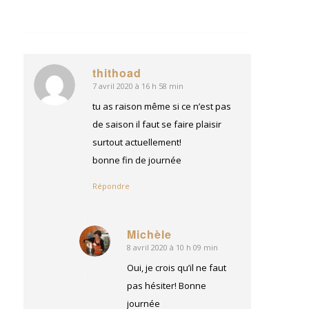
thithoad
7 avril 2020 à 16 h 58 min
dit
:
tu as raison même si ce n’est pas
de saison il faut se faire plaisir
surtout actuellement!
bonne fin de journée
Répondre
Michèle
8 avril 2020 à 10 h 09 min
dit
:
Oui, je crois qu’il ne faut
pas hésiter! Bonne
journée