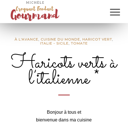
À L'AVANCE
,
CUISINE DU MONDE
,
HARICOT VERT
,
ITALIE - SICILE
,
TOMATE
Haricots verts à
l’italienne *
Haricots verts à l’italienne
Bonjour à tous et
bienvenue dans ma cuisine
…