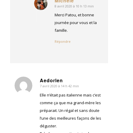
Michèle
8 avril 2020 à 10 h 13 min
dit
:
Merci Patou, et bonne
journée pour vous et la
famille.
Répondre
Aedorlen
7 avril 2020 à 14 h 42 min
dit
:
Elle n’était pas italienne mais c’est
comme ça que ma grand-mère les
préparait. Un régal et sans doute
l’une des meilleures façons de les
déguster.