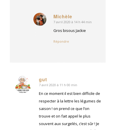
Michèle
7 avril 2020 à 14 h 44 min
dit
:
Gros bisous Jackie
Répondre
gut
7 avril 2020 à 11 h 00 min
dit
:
En ce moment il est bien difficile de
respecter à la lettre les légumes de
saison ! on prend ce que l’on
trouve et on fait appel le plus
souvent aux surgelés, c’est sûr ! Je