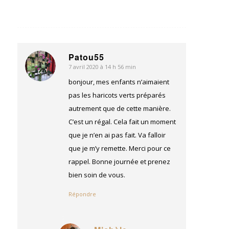
Patou55
7 avril 2020 à 14 h 56 min
dit
:
bonjour, mes enfants n’aimaient
pas les haricots verts préparés
autrement que de cette manière.
C’est un régal. Cela fait un moment
que je n’en ai pas fait. Va falloir
que je m’y remette. Merci pour ce
rappel. Bonne journée et prenez
bien soin de vous.
Répondre