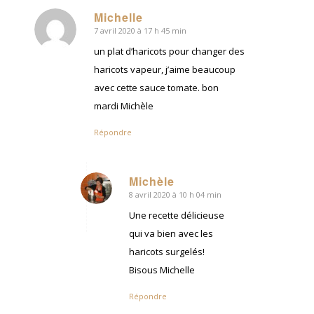
Michelle
7 avril 2020 à 17 h 45 min
dit
:
un plat d’haricots pour changer des
haricots vapeur, j’aime beaucoup
avec cette sauce tomate. bon
mardi Michèle
Répondre
Michèle
8 avril 2020 à 10 h 04 min
dit
:
Une recette délicieuse
qui va bien avec les
haricots surgelés!
Bisous Michelle
Répondre