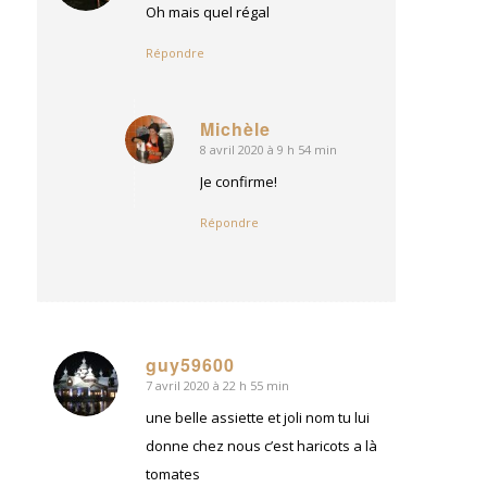
:
Oh mais quel régal
Répondre
Michèle
8 avril 2020 à 9 h 54 min
dit
:
Je confirme!
Répondre
guy59600
7 avril 2020 à 22 h 55 min
dit
:
une belle assiette et joli nom tu lui
donne chez nous c’est haricots a là
tomates