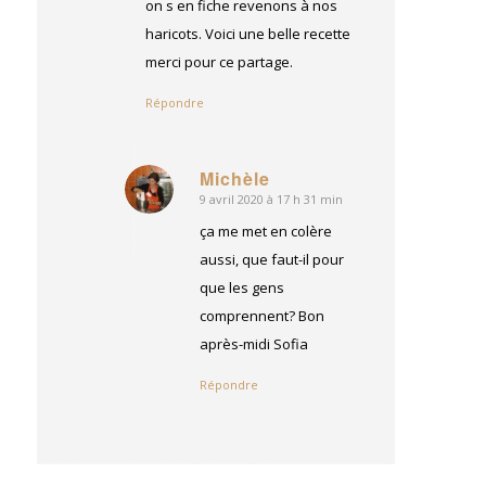
on s en fiche revenons à nos
haricots. Voici une belle recette
merci pour ce partage.
Répondre
Michèle
9 avril 2020 à 17 h 31 min
dit
:
ça me met en colère
aussi, que faut-il pour
que les gens
comprennent? Bon
après-midi Sofia
Répondre