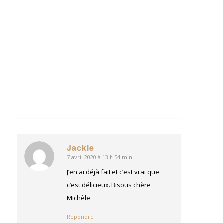
semaines
(des
mois???)
Bonne
journée
Répondre
Jackie
7 avril 2020 à 13 h 54 min
dit
:
J’en ai déjà fait et c’est vrai que
c’est délicieux. Bisous chère
Michèle
Répondre