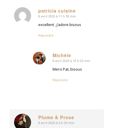
patricia cuisine
8 avril 2020 à 11 h 59 min
dit
:
excellent , j’adore bisous
Répondre
Michèle
8 avril 2020 à 19 h 03 min
dit
:
Merci Pat, bisous
Répondre
Plume & Prose
8 avril 2020 à 6 h 36 min
dit