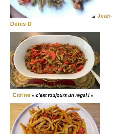
Jean-
Denis D
Citrine
« c’est toujours un régal ! »