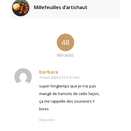
Millefeuilles d’artichaut
48
RÉPONSES
barbara
15 avril 2020 à 21 h 37 min
dit
:
super longtemps que je n’ai pas
mangé de haricots de cette façon,
ça me rappelle des souvenirs !!
bises
Répondre