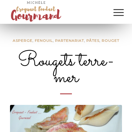
ASPERGE
,
FENOUIL
,
PARTENARIAT
,
PÂTES
,
ROUGET
Rougets terre-
mer