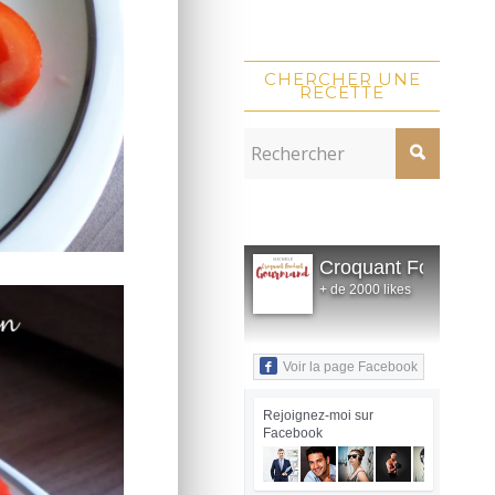
CHERCHER UNE
RECETTE
Croquant Fondant
+ de 2000 likes
Voir la page Facebook
Rejoignez-moi sur
Facebook