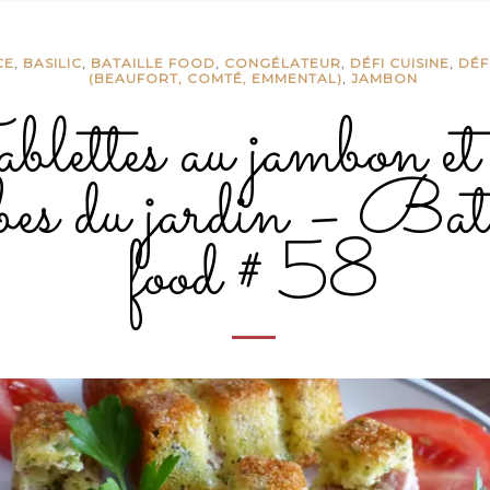
CE
,
BASILIC
,
BATAILLE FOOD
,
CONGÉLATEUR
,
DÉFI CUISINE
,
DÉF
(BEAUFORT, COMTÉ, EMMENTAL)
,
JAMBON
blettes au jambon et
bes du jardin – Bat
food # 58