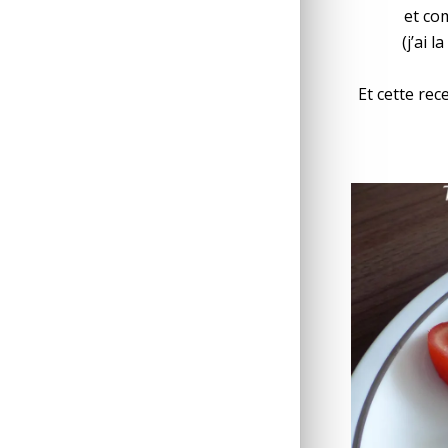
et co
(j’ai 
Et cette rec