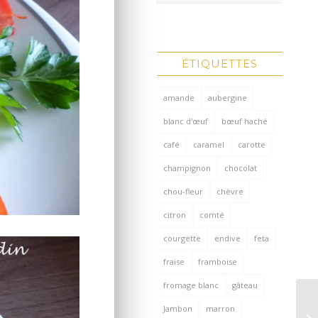
ÉTIQUETTES
amande
aubergine
blanc d'œuf
bœuf haché
café
caramel
carotte
champignon
chocolat
chou-fleur
chèvre
citron
comté
courgette
endive
feta
fraise
framboise
fromage blanc
gâteau
Jambon
marron