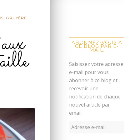
IS
,
GRUYÈRE
 aux
ABONNEZ-VOUS À
CE BLOG PAR E-
aille
MAIL.
Saisissez votre adresse
e-mail pour vous
abonner à ce blog et
recevoir une
notification de chaque
nouvel article par
email.