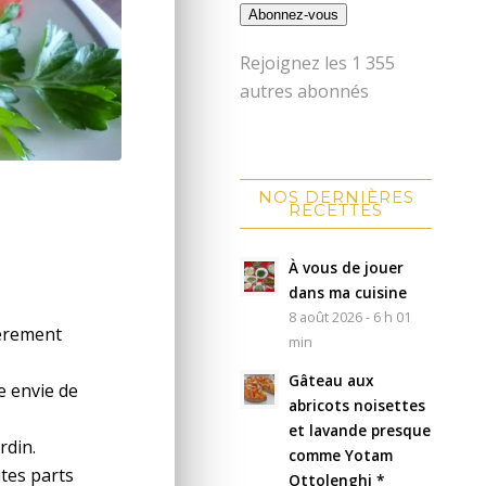
Abonnez-vous
Rejoignez les 1 355
autres abonnés
ardin
NOS DERNIÈRES
RECETTES
À vous de jouer
dans ma cuisine
8 août 2026 - 6 h 01
gèrement
min
Gâteau aux
e envie de
abricots noisettes
et lavande presque
rdin.
comme Yotam
ites parts
Ottolenghi *