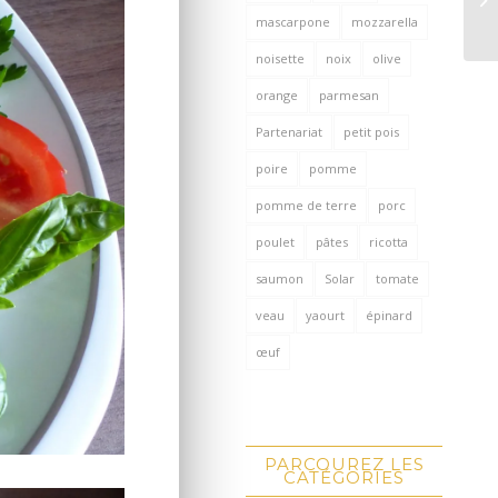
mascarpone
mozzarella
noisette
noix
olive
orange
parmesan
Partenariat
petit pois
poire
pomme
pomme de terre
porc
poulet
pâtes
ricotta
saumon
Solar
tomate
veau
yaourt
épinard
œuf
PARCOUREZ LES
CATÉGORIES