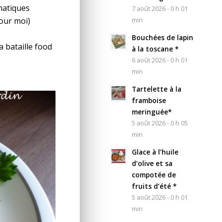
matiques
7 août 2026 - 0 h 01
pour moi)
min
Bouchées de lapin
a bataille food
à la toscane *
6 août 2026 - 0 h 01
min
Tartelette à la
framboise
meringuée*
5 août 2026 - 0 h 05
min
Glace à l’huile
d’olive et sa
compotée de
fruits d’été *
5 août 2026 - 0 h 01
min