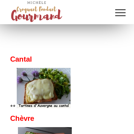
Cantal
**
Chèvre