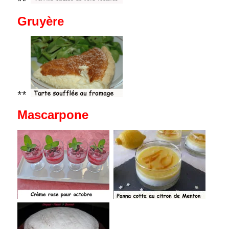
**
Gruyère
**
Mascarpone