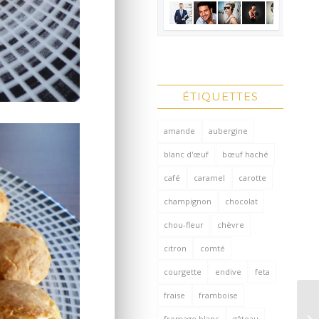
ÉTIQUETTES
amande
aubergine
blanc d'œuf
bœuf haché
café
caramel
carotte
champignon
chocolat
chou-fleur
chèvre
citron
comté
courgette
endive
feta
fraise
framboise
fromage blanc
gâteau