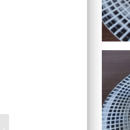
Cake noisette-chocolat