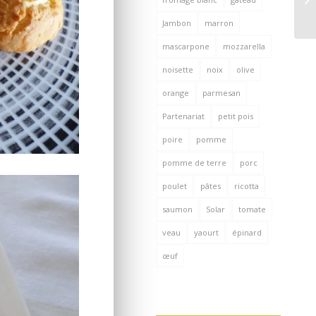
Jambon
marron
mascarpone
mozzarella
noisette
noix
olive
orange
parmesan
Partenariat
petit pois
poire
pomme
pomme de terre
porc
poulet
pâtes
ricotta
saumon
Solar
tomate
veau
yaourt
épinard
œuf