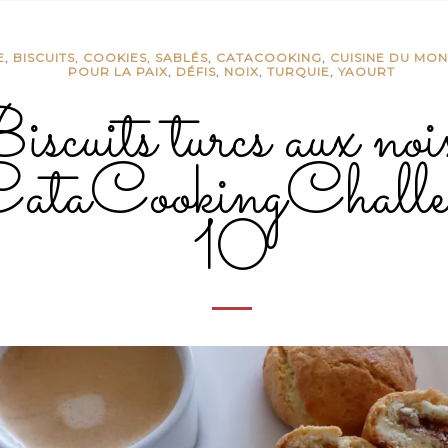
E
,
BISCUITS, COOKIES, SABLÉS
,
CATACOOKING
,
CUISINE DU MO
POUR LA PAIX
,
DÉFIS
,
NOIX
,
TURQUIE
,
YAOURT
scuits turcs aux noi
ataCookingChalle
10