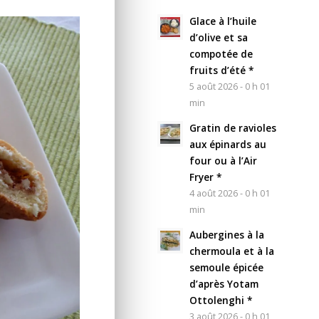
Glace à l’huile
d’olive et sa
compotée de
fruits d’été *
5 août 2026 - 0 h 01
min
Gratin de ravioles
aux épinards au
four ou à l’Air
Fryer *
4 août 2026 - 0 h 01
min
Aubergines à la
chermoula et à la
semoule épicée
d’après Yotam
Ottolenghi *
3 août 2026 - 0 h 01