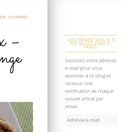
NDE
,
CUISINER
x –
ABONNEZ-VOUS À
CE BLOG PAR E-
nge
MAIL.
Saisissez votre adresse
e-mail pour vous
abonner à ce blog et
recevoir une
notification de chaque
nouvel article par
email.