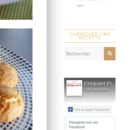
min
CHERCHER UNE
RECETTE
Croquant Fondant
+ de 2000 likes
Voir la page Facebook
Rejoignez-moi sur
Facebook