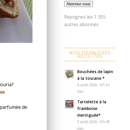
Abonnez-vous
Rejoignez les 1 355
autres abonnés
NOS DERNIÈRES
RECETTES
Bouchées de lapin
à la toscane *
Houria?
6 août 2026 - 0 h 01
ie
min
Tartelette à la
 parfumée de
framboise
meringuée*
5 août 2026 - 0 h 05
min