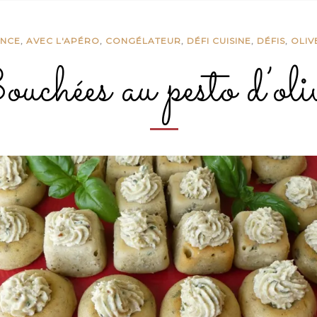
ANCE
,
AVEC L'APÉRO
,
CONGÉLATEUR
,
DÉFI CUISINE
,
DÉFIS
,
OLIV
chées au pesto d’oliv