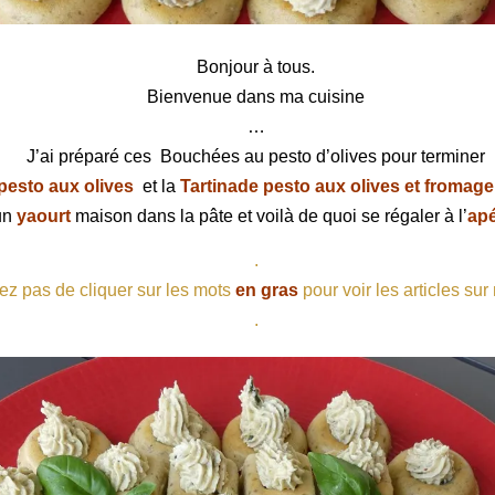
esto d’olives
Bonjour à tous.
Bienvenue dans ma cuisine
…
J’ai préparé ces
Bouchées au pesto d’olives pour terminer
pesto aux olives
et la
Tartinade pesto aux olives et fromage 
un
yaourt
maison dans la pâte et voilà de quoi se régaler à l’
ap
.
ez pas de cliquer sur les mots
en gras
pour voir les articles sur
.