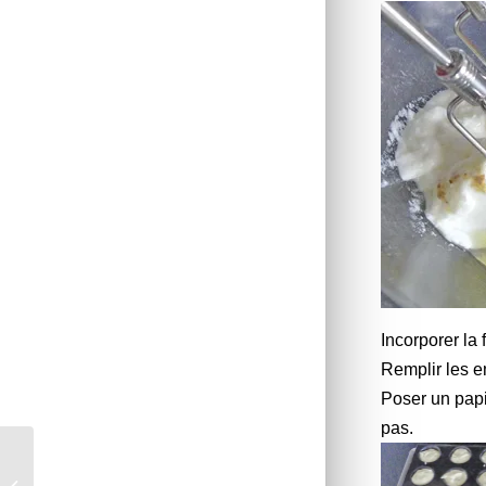
Incorporer la 
Remplir les e
Poser un papi
pas.
Sablés florentins *