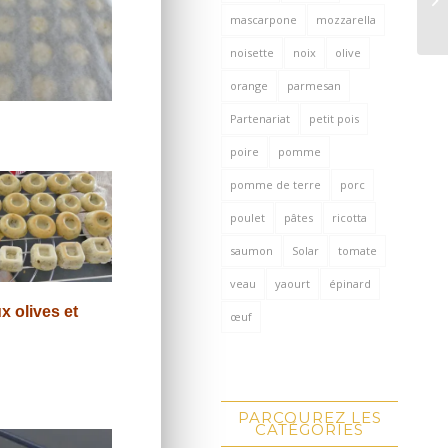
mascarpone
mozzarella
noisette
noix
olive
orange
parmesan
Partenariat
petit pois
poire
pomme
pomme de terre
porc
poulet
pâtes
ricotta
saumon
Solar
tomate
veau
yaourt
épinard
x olives et
œuf
PARCOUREZ LES
CATÉGORIES