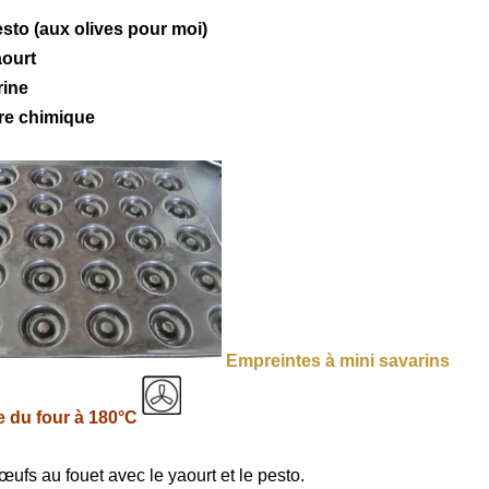
esto
(aux olives pour moi)
aourt
rine
ure chimique
Empreintes à mini savarins
 du four à 180°C
 œufs au fouet avec le yaourt et le pesto.