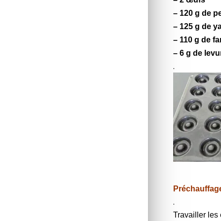
– 120 g de
p
– 125 g de
y
– 110 g de fa
– 6 g de lev
.
Préchauffage
.
Travailler les