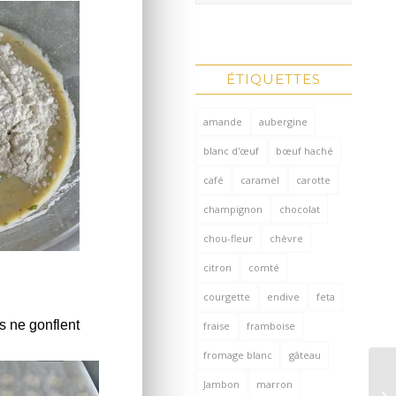
ÉTIQUETTES
amande
aubergine
blanc d'œuf
bœuf haché
café
caramel
carotte
champignon
chocolat
chou-fleur
chèvre
citron
comté
courgette
endive
feta
s ne gonflent
fraise
framboise
fromage blanc
gâteau
Jambon
marron