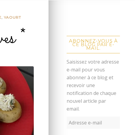
E
,
YAOURT
es *
ABONNEZ-VOUS À
CE BLOG PAR E-
MAIL.
Saisissez votre adresse
e-mail pour vous
abonner à ce blog et
recevoir une
notification de chaque
nouvel article par
email.