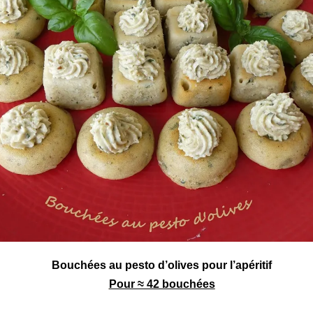
Bouchées au pesto d’olives pour l’
apéritif
Pour ≈ 42 bouchées