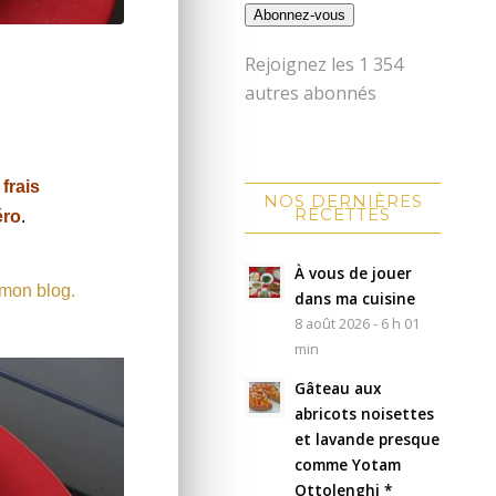
Abonnez-vous
Rejoignez les 1 354
autres abonnés
frais
NOS DERNIÈRES
RECETTES
éro
.
À vous de jouer
 mon blog.
dans ma cuisine
8 août 2026 - 6 h 01
min
Gâteau aux
abricots noisettes
et lavande presque
comme Yotam
Ottolenghi *