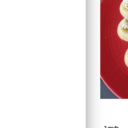
– 2 œufs