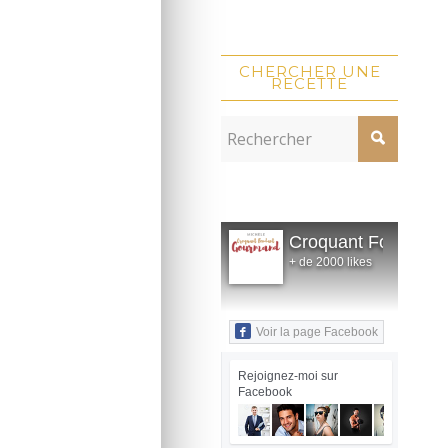
CHERCHER UNE
RECETTE
Croquant Fondant
+ de 2000 likes
Voir la page Facebook
Rejoignez-moi sur
Facebook