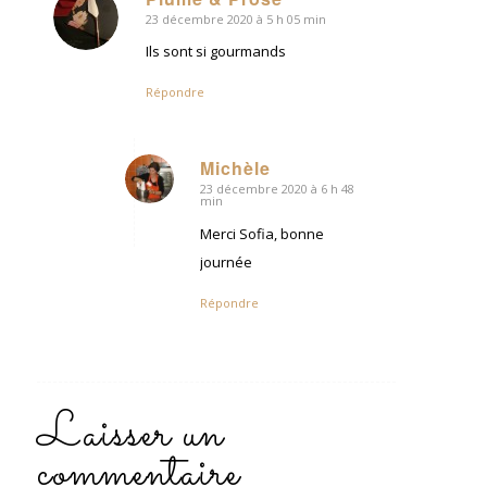
23 décembre 2020 à 5 h 05 min
dit
:
Ils sont si gourmands
Répondre
Michèle
23 décembre 2020 à 6 h 48
dit
min
:
Merci Sofia, bonne
journée
Répondre
Laisser un
commentaire