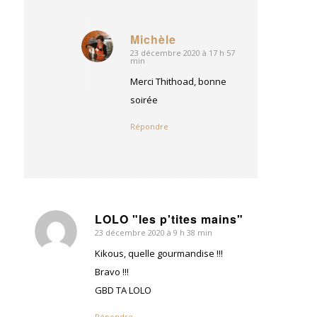
Michèle
23 décembre 2020 à 17 h 57
dit
min
:
Merci Thithoad, bonne
soirée
Répondre
LOLO "les p'tites mains"
23 décembre 2020 à 9 h 38 min
dit
:
Kikous, quelle gourmandise !!!
Bravo !!!
GBD TA LOLO
Répondre