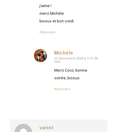
j’aime !
merci Michèle
bisous et bon credi
Répondre
Michèle
23 décembre 2020 à 17 h 59
dit
min
:
Merci Coco, bonne
soirée, bisous
Répondre
vanni