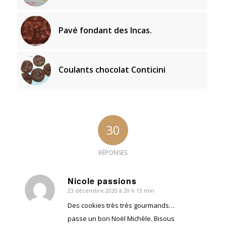
Pavé fondant des Incas.
Coulants chocolat Conticini
30
RÉPONSES
Nicole passions
23 décembre 2020 à 20 h 13 min
dit
:
Des cookies très très gourmands…
passe un bon Noël Michèle. Bisous