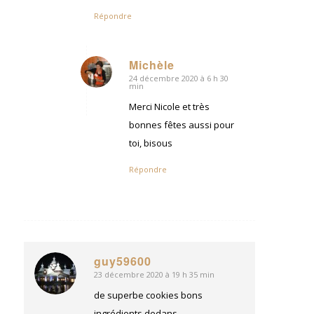
Répondre
Michèle
24 décembre 2020 à 6 h 30
dit
min
:
Merci Nicole et très
bonnes fêtes aussi pour
toi, bisous
Répondre
guy59600
23 décembre 2020 à 19 h 35 min
dit
:
de superbe cookies bons
ingrédients dedans