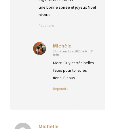
une bonne soirée et joyeux Noël
bisous
Répondre
Michèle
24 décembre 2020 à 6 h 31
dit
min
:
Merci Guy et très belles
fêtes pour toi et les
tiens. Bisous
Répondre
Michelle