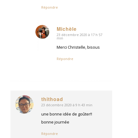
Répondre
Michèle
23 décembre 2020 à 17 h 57
dit
min
:
Merci Christelle, bisous
Répondre
thithoad
23 décembre 2020 à 9 h 43 min
dit
:
une bonne idée de goûter!!
bonne journée
Répondre