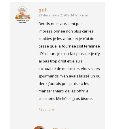
gut
23 décembre 2020 à 14 h 37 min
dit
:
Ben ils ne m’auraient pas
impressionnée non plus car les
cookies je les adore et je n’ai de
cesse que la fournée soit terminée
! D’ailleurs je n’en fait plus car je n’y
ai pas trop droit et je suis
incapable de me limiter. Alors si tes
gourmands m’en avais laissé un ou
deux j’aurais pris plaisir à les
manger ! Merci de les offrir à
cuisinons Michèle ! gros bisous
Répondre