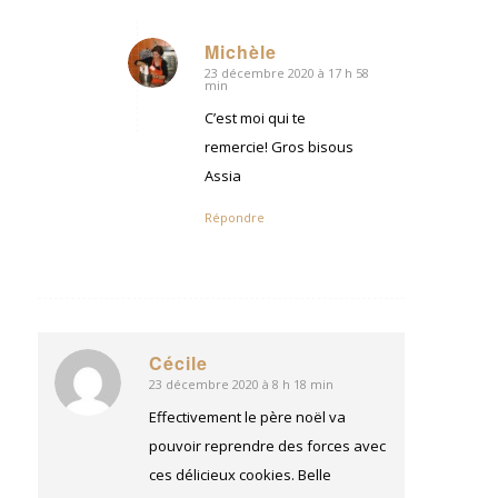
Michèle
23 décembre 2020 à 17 h 58
dit
min
:
C’est moi qui te
remercie! Gros bisous
Assia
Répondre
Cécile
23 décembre 2020 à 8 h 18 min
dit
:
Effectivement le père noël va
pouvoir reprendre des forces avec
ces délicieux cookies. Belle