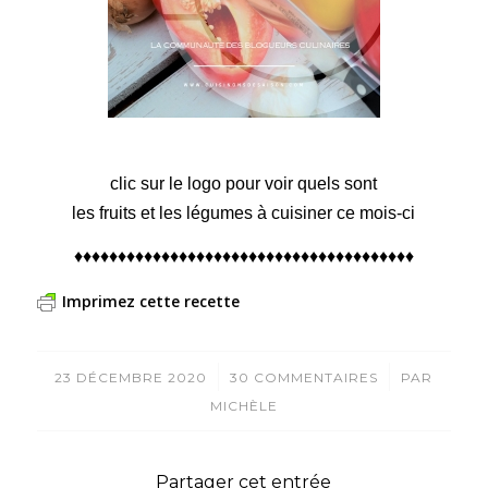
clic sur le logo pour voir quels sont
les fruits et les légumes à cuisiner ce mois-ci
♦♦♦♦♦♦♦♦♦♦♦♦♦♦♦♦♦♦♦♦♦♦♦♦♦♦♦♦♦♦♦♦♦♦♦♦♦♦♦
Imprimez cette recette
/
/
23 DÉCEMBRE 2020
30 COMMENTAIRES
PAR
MICHÈLE
Partager cet entrée