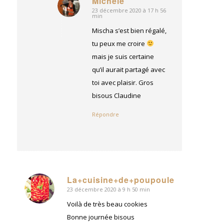
Michèle
23 décembre 2020 à 17 h 56
dit
min
:
Mischa s’est bien régalé,
tu peux me croire
mais je suis certaine
qu’il aurait partagé avec
toi avec plaisir. Gros
bisous Claudine
Répondre
La+cuisine+de+poupoule
23 décembre 2020 à 9 h 50 min
dit
:
Voilà de très beau cookies
Bonne journée bisous