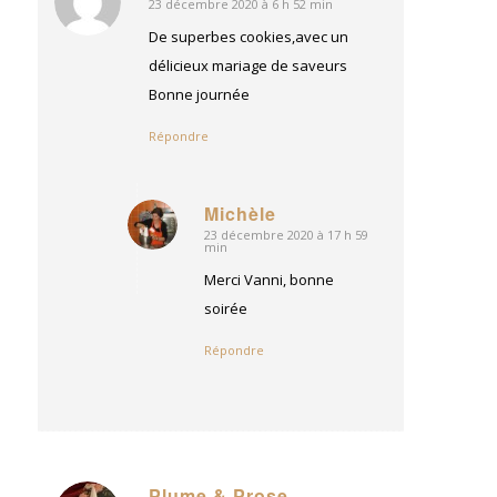
23 décembre 2020 à 6 h 52 min
dit
:
De superbes cookies,avec un
délicieux mariage de saveurs
Bonne journée
Répondre
Michèle
23 décembre 2020 à 17 h 59
dit
min
:
Merci Vanni, bonne
soirée
Répondre
Plume & Prose