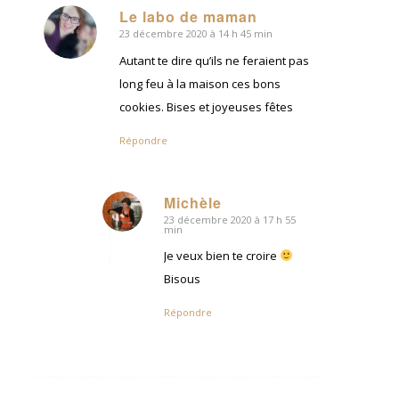
Le labo de maman
23 décembre 2020 à 14 h 45 min
dit
:
Autant te dire qu’ils ne feraient pas
long feu à la maison ces bons
cookies. Bises et joyeuses fêtes
Répondre
Michèle
23 décembre 2020 à 17 h 55
dit
min
:
Je veux bien te croire
Bisous
Répondre