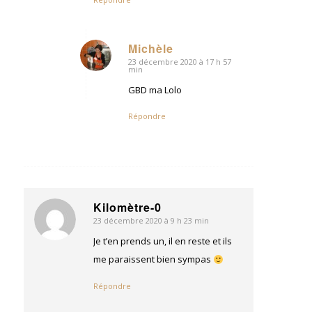
Michèle
23 décembre 2020 à 17 h 57
dit
min
:
GBD ma Lolo
Répondre
Kilomètre-0
23 décembre 2020 à 9 h 23 min
dit
:
Je t’en prends un, il en reste et ils
me paraissent bien sympas
Répondre