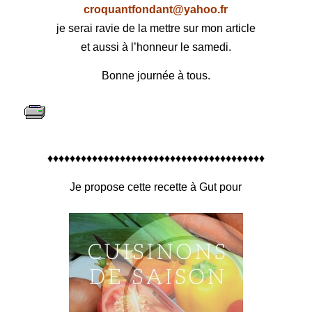
croquantfondant@yahoo.fr
je serai ravie de la mettre sur mon article
et aussi à l’honneur le samedi.
Bonne journée à tous.
♦♦♦♦♦♦♦♦♦♦♦♦♦♦♦♦♦♦♦♦♦♦♦♦♦♦♦♦♦♦♦♦♦♦♦♦♦♦♦
Je propose cette recette à Gut pour