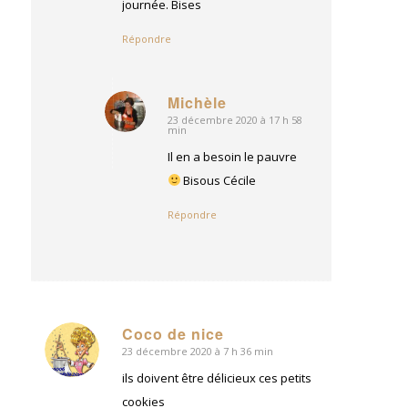
journée. Bises
Répondre
Michèle
23 décembre 2020 à 17 h 58
dit
min
:
Il en a besoin le pauvre
Bisous Cécile
Répondre
Coco de nice
23 décembre 2020 à 7 h 36 min
dit
:
ils doivent être délicieux ces petits
cookies