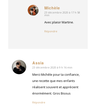
Michèle
23 décembre 2020 à 17 h 58
dit
min
:
Avec plaisir Martine.
Répondre
Assia
23 décembre 2020 à 9 h 16 min
dit
:
Merci Michèle pour ta confiance,
une recette que mes enfants
réalisent souvent et apprécient
énormément. Gros Bisous
Répondre