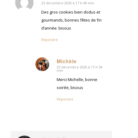
23 décembre 2020 à 17 h 49 min
dit
:
Des gros cookies bien dodus et
gourmands, bonnes fêtes de fin
d’année. bisous
Répondre
Michèle
23 décembre 2020 à 17 h 54
dit
min
:
Merci Michelle, bonne
soirée, bisous
Répondre