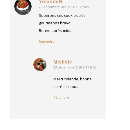
YolandeB
23 décembre 2020 à 14 h 52 min
dit
:
Superbes ces cookies trés
gourmands bravo.
Bonne après-midi.
Répondre
Michèle
23 décembre 2020 à 17 h 55
dit
min
:
Merci Yolande, bonne
soirée, bisous
Répondre