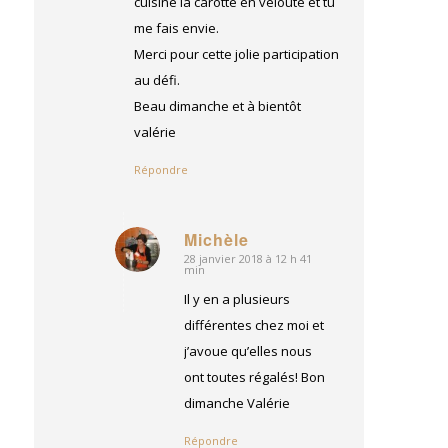
cuisiné la carotte en velouté et tu
me fais envie.
Merci pour cette jolie participation
au défi.
Beau dimanche et à bientôt
valérie
Répondre
Michèle
28 janvier 2018 à 12 h 41
dit
min
:
Il y en a plusieurs
différentes chez moi et
j’avoue qu’elles nous
ont toutes régalés! Bon
dimanche Valérie
Répondre