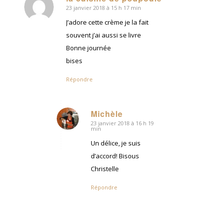
23 janvier 2018 à 15 h 17 min
dit
:
J’adore cette crème je la fait
souvent j’ai aussi se livre
Bonne journée
bises
Répondre
Michèle
23 janvier 2018 à 16 h 19
dit
min
:
Un délice, je suis
d’accord! Bisous
Christelle
Répondre