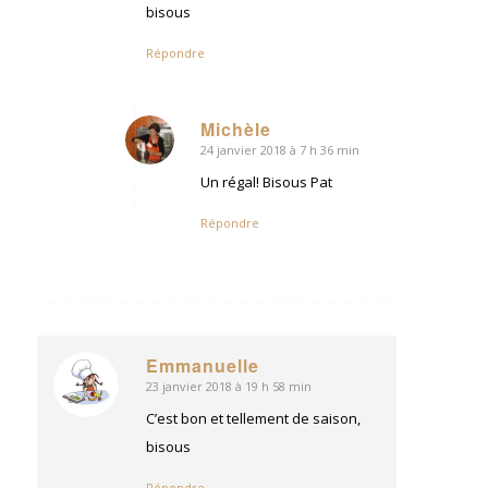
bisous
Répondre
Michèle
24 janvier 2018 à 7 h 36 min
dit
:
Un régal! Bisous Pat
Répondre
Emmanuelle
23 janvier 2018 à 19 h 58 min
dit
:
C’est bon et tellement de saison,
bisous
Répondre