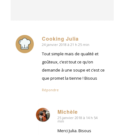
Cooking Julia
24 janvier 2018 à 21 h 25 min
dit
:
Tout simple mais de qualité et
goûteux, c’est tout ce qu’on
demande à une soupe et c’est ce
que promet la tienne ! Bisous
Répondre
Michèle
25 janvier 2018 à 14 h 54
dit
min
:
Merci Julia. Bisous