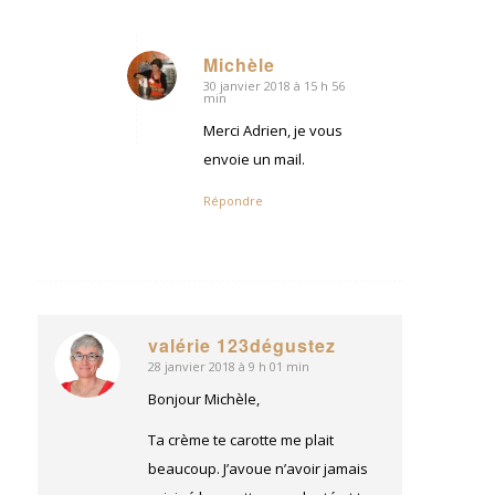
Michèle
30 janvier 2018 à 15 h 56
dit
min
:
Merci Adrien, je vous
envoie un mail.
Répondre
valérie 123dégustez
28 janvier 2018 à 9 h 01 min
dit
:
Bonjour Michèle,
Ta crème te carotte me plait
beaucoup. J’avoue n’avoir jamais