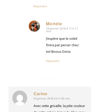
Répondre
Michèle
24 janvier 2018 à 11 h 11
dit
min
:
J’espère que le soleil
finira par percer chez
toi! Bisous Doria
Répondre
Carine
24 janvier 2018 à 0 h 59 min
dit
:
Avec cette grisaille, la jolie couleur