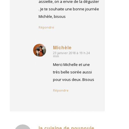
assiette, on a envie de la déguster
. Je te souhaite une bonne journée
Michèle, bisous
Répondre
Michèle
23 janvier 2018 à 19 h 24
dit
min
:
Merci Michelle et une
très belle soirée aussi
pour vous deux. Bisous
Répondre
la cuisine de poupoule