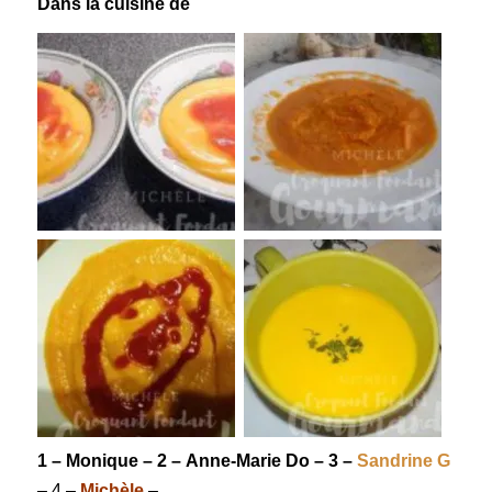
Dans la cuisine de
1 –
Monique
– 2 –
Anne-Marie Do
– 3 –
Sandrine G
– 4 –
Michèle
–