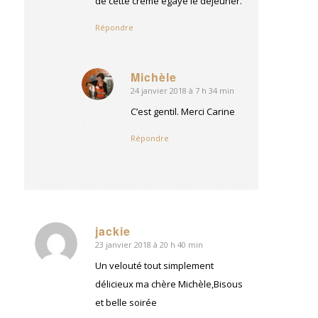
de cette crème égaye le déjeuner.
Répondre
Michèle
24 janvier 2018 à 7 h 34 min
dit
:
C’est gentil. Merci Carine
Répondre
jackie
23 janvier 2018 à 20 h 40 min
dit
:
Un velouté tout simplement
délicieux ma chère Michèle,Bisous
et belle soirée