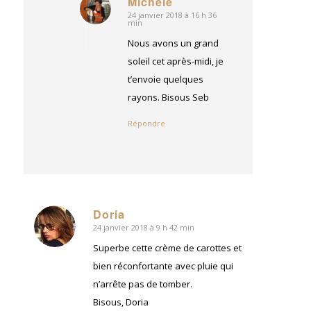
Michèle
24 janvier 2018 à 16 h 36
dit
min
:
Nous avons un grand
soleil cet après-midi, je
t’envoie quelques
rayons. Bisous Seb
Répondre
Doria
24 janvier 2018 à 9 h 42 min
dit
:
Superbe cette crème de carottes et
bien réconfortante avec pluie qui
n’arrête pas de tomber.
Bisous, Doria