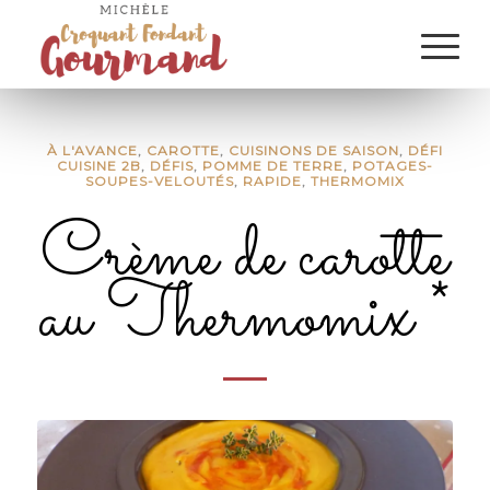
À L'AVANCE
,
CAROTTE
,
CUISINONS DE SAISON
,
DÉFI
CUISINE 2B
,
DÉFIS
,
POMME DE TERRE
,
POTAGES-
SOUPES-VELOUTÉS
,
RAPIDE
,
THERMOMIX
Crème de carotte
au Thermomix *