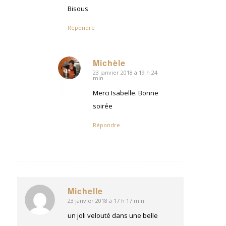
Bisous
Répondre
Michèle
23 janvier 2018 à 19 h 24
dit
min
:
Merci Isabelle. Bonne
soirée
Répondre
Michelle
23 janvier 2018 à 17 h 17 min
dit
:
un joli velouté dans une belle