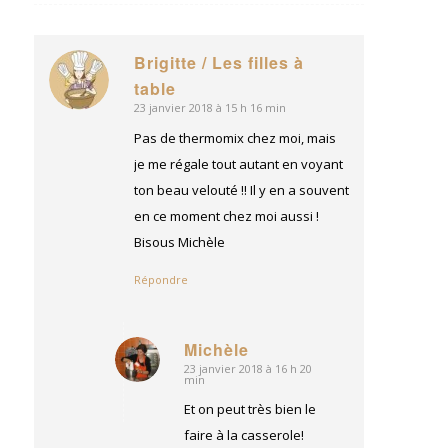
Brigitte / Les filles à
dit
table
:
23 janvier 2018 à 15 h 16 min
Pas de thermomix chez moi, mais
je me régale tout autant en voyant
ton beau velouté !! Il y en a souvent
en ce moment chez moi aussi !
Bisous Michèle
Répondre
Michèle
23 janvier 2018 à 16 h 20
dit
min
:
Et on peut très bien le
faire à la casserole!