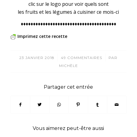
clic sur le logo pour voir quels sont
les fruits et les légumes à cuisiner ce mois-ci
♦♦♦♦♦♦♦♦♦♦♦♦♦♦♦♦♦♦♦♦♦♦♦♦♦♦♦♦♦♦♦♦♦♦♦♦♦♦♦
Imprimez cette recette
/
/
23 JANVIER 2018
49 COMMENTAIRES
PAR
MICHÈLE
Partager cet entrée
Vous aimerez peut-être aussi