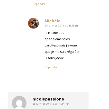
Répondre
Michèle
24 janvier 2018 à 7 h 35 min
dit
:
Je n’aime pas
spécialement les
carottes, mais j’avoue
que je me suis régalée!
Bisous Jackie
Répondre
nicolepassions
23 janvier 2018 à 20 h 29 min
dit