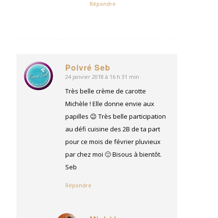
Répondre
Poivré Seb
24 janvier 2018 à 16 h 31 min
dit
:
Très belle crème de carotte
Michèle ! Elle donne envie aux
papilles 😉 Très belle participation
au défi cuisine des 2B de ta part
pour ce mois de février pluvieux
par chez moi 🙂 Bisous à bientôt.
Seb
Répondre