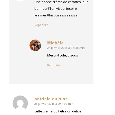
:
Une bonne crème de carottes, quel
bonheur! Ton visuel inspire
vraiment!bisousssssssssss
Répondre
Michèle
24 janvier 2018 à 7 h 35 min
dit
:
Merci Nicole, bisous
Répondre
patricia cuisine
23 janvier 2018 à 20 h 02 min
dit
:
cette crème doit être un délice