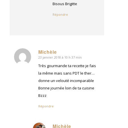
Bisous Brigitte
Répondre
Michèle
23 janvier 2018 à 10 h 37 min
dit
:
Très gourmande ta recette je fais
la même mais sans PDT le ther…
donne un velouté incomparable
Bonne journée loin de ta cuisine
Bzzz
Répondre
Michèle