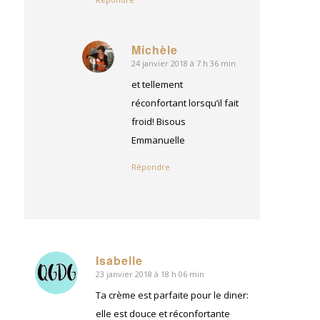
Michèle
24 janvier 2018 à 7 h 36 min
dit
:
et tellement
réconfortant lorsqu’il fait
froid! Bisous
Emmanuelle
Répondre
Isabelle
23 janvier 2018 à 18 h 06 min
dit
:
Ta crème est parfaite pour le diner:
elle est douce et réconfortante