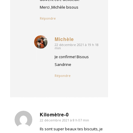
Merci ,Michèle bisous
Répondre
Michèle
22 décembre 2021 à 19 h 18
dit
min
:
Je confirme! Bisous
Sandrine
Répondre
Kilomètre-0
22 décembre 2021 à 8 h 07 min
dit
:
Ils sont super beaux tes biscuits, je