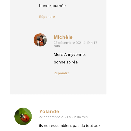
bonne journée
Répondre
Michèle
22 décembre 2021 à 19 h 17
dit
min
:
Merci Annyvonne,
bonne soirée
Répondre
Yolande
22 décembre 2021 à 9 h 04 min
dit
:
ils ne ressemblent pas du tout aux