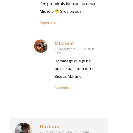
t’en prendrais bien un ou deux
Michèle
Gros bisous
Répondre
Michèle
22 décembre 2021 à 19 h 18
dit
min
:
Dommage que je ne
puisse pas t »en offrir!
Bisous Martine
Répondre
Barbara
22 décembre 2021 à 7 h 55 min