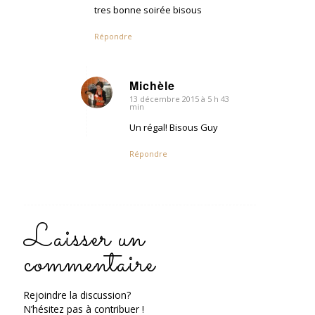
tres bonne soirée bisous
Répondre
Michèle
13 décembre 2015 à 5 h 43
dit
min
:
Un régal! Bisous Guy
Répondre
Laisser un
commentaire
Rejoindre la discussion?
N’hésitez pas à contribuer !