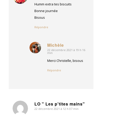
:
Humm extra tes biscuits
Bonne journée
Bisous
Répondre
Michèle
22 décembre 2021 à 19 h 16
dit
min
:
Merci Christelle, bisous
Répondre
LO " Les p'tites mains"
22 décembre 2021 à 12 h 07 min
dit
: