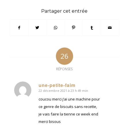
Partager cet entrée
26
RÉPONSES
une-petite-faim
22 décembre 2021 à 23 h 49 min
dit
:
coucou merci j’ai une machine pour
ce genre de biscuits sans recette,
je vais faire la tienne ce week end
merci bisous