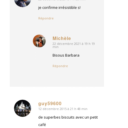
dit
:
je confirme irrésistible s!
Répondre
Michèle
22 décembre 2021 à 19 h 19
dit
min
:
Bisous Barbara
Répondre
guy59600
12 décembre 2015 à 21 h 48 min
dit
:
de superbes biscuits avec un petit
café