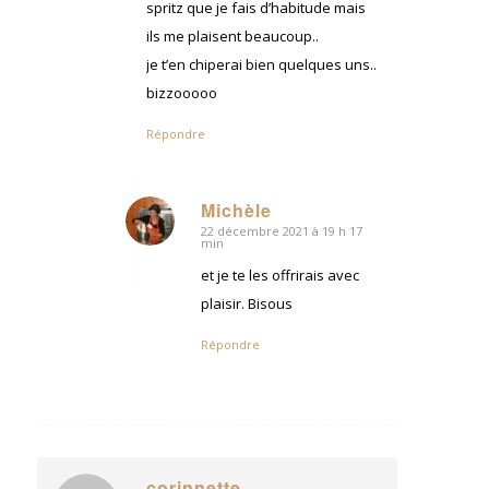
spritz que je fais d’habitude mais
ils me plaisent beaucoup..
je t’en chiperai bien quelques uns..
bizzooooo
Répondre
Michèle
22 décembre 2021 à 19 h 17
dit
min
:
et je te les offrirais avec
plaisir. Bisous
Répondre
corinnette