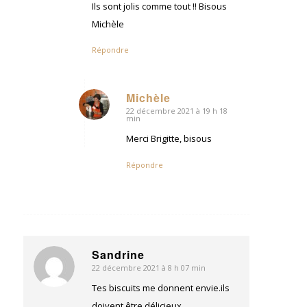
Ils sont jolis comme tout !! Bisous
Michèle
Répondre
Michèle
22 décembre 2021 à 19 h 18
dit
min
:
Merci Brigitte, bisous
Répondre
Sandrine
22 décembre 2021 à 8 h 07 min
dit
:
Tes biscuits me donnent envie.ils
doivent être délicieux.