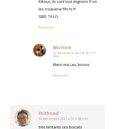
Kikous, ils sont tout mignons !!! on
les croquerai !!!hi hi !!!
GBD. TA LO.
Répondre
Michèle
22 décembre 2021 à 19 h 17
dit
min
:
Merci ma Lau, bisous
Répondre
thithoad
22 décembre 2021 à 10 h 38 min
dit
:
très tentants ces biscuits