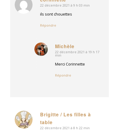
22 décembre 2021 à 9 h 03 min
dit
:
ils sont chouettes
Répondre
Michèle
22 décembre 2021 à 19 h 17
dit
min
:
Merci Corinnette
Répondre
Brigitte / Les filles à
dit
table
:
22 décembre 2021 à 8 h 22 min