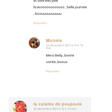
ils sont très jolie
bravoooooooooooo , belle journée
, bizouuuuuuuuuu
Répondre
Michèle
22 décembre 2021 à 19 h 16
dit
min
:
Merci Betty, bonne
soirée, bisous
Répondre
la cuisine de poupoule
22 décembre 2021 à 12 h 14 min
dit