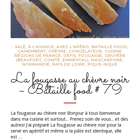
- SALÉ
,
À L'AVANCE
,
AVEC L'APÉRO
,
BATAILLE FOOD
,
CAMEMBERT
,
CHÈVRE
,
CONGÉLATEUR
,
CUISINE
RÉGIONS DE FRANCE
,
DÉFIS
,
FOUGASSE
,
GRUYÈRE
(BEAUFORT, COMTÉ, EMMENTAL)
,
MASCARPONE
,
NORMANDIE
,
PAYS DE LOIRE
,
PIQUE-NIQUE
La fougasse au chèvre noir
– Bataille food # 79
La fougasse au chèvre noir Bonjour à tous bienvenue
dans ma cuisine et surtout... Prenez soin de vous... et des
autres! J'ai préparé La fougasse au chèvre noir pour la
servir en apéritif et même si la pâte est identique, elle
est …