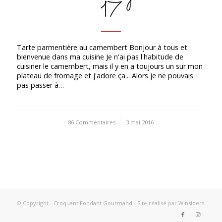
17
Tarte parmentière au camembert Bonjour à tous et
bienvenue dans ma cuisine Je n'ai pas l'habitude de
cuisiner le camembert, mais il y en a toujours un sur mon
plateau de fromage et j'adore ça... Alors je ne pouvais
pas passer à…
86 Commentaires
/
3 mai 2016
© Copyright -
Croquant Fondant Gourmand
- Site réalisé par
Winsiders