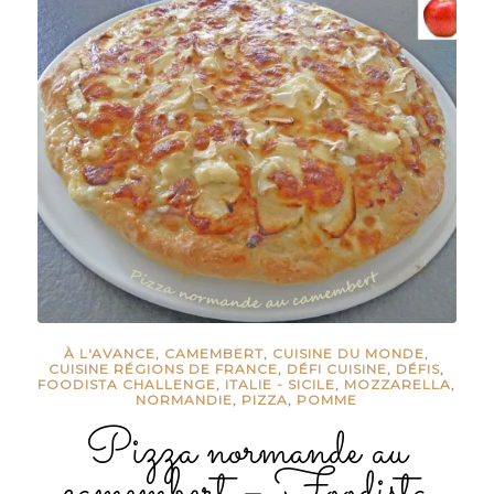
À L'AVANCE
,
CAMEMBERT
,
CUISINE DU MONDE
,
CUISINE RÉGIONS DE FRANCE
,
DÉFI CUISINE
,
DÉFIS
,
FOODISTA CHALLENGE
,
ITALIE - SICILE
,
MOZZARELLA
,
NORMANDIE
,
PIZZA
,
POMME
Pizza normande au
camembert – Foodista