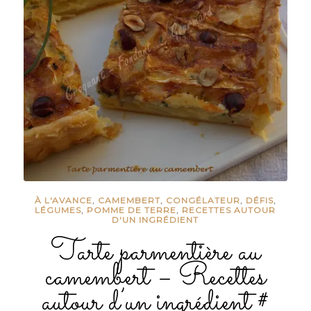
À L'AVANCE
,
CAMEMBERT
,
CONGÉLATEUR
,
DÉFIS
,
LÉGUMES
,
POMME DE TERRE
,
RECETTES AUTOUR
D'UN INGRÉDIENT
Tarte parmentière au
camembert – Recettes
autour d’un ingrédient #