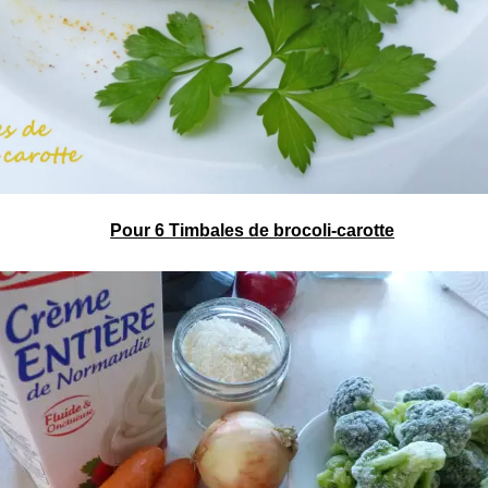
Pour 6
Timbales
de brocoli-carotte