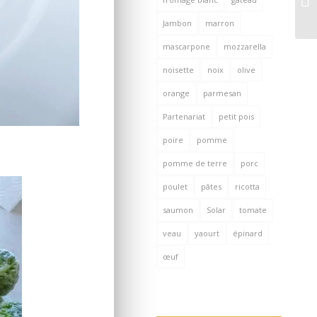
Jambon
marron
mascarpone
mozzarella
noisette
noix
olive
orange
parmesan
Partenariat
petit pois
poire
pomme
pomme de terre
porc
poulet
pâtes
ricotta
saumon
Solar
tomate
veau
yaourt
épinard
œuf