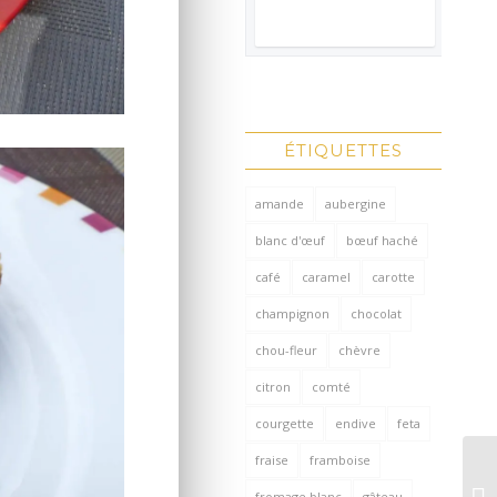
ÉTIQUETTES
amande
aubergine
blanc d'œuf
bœuf haché
café
caramel
carotte
champignon
chocolat
chou-fleur
chèvre
citron
comté
courgette
endive
feta
fraise
framboise
fromage blanc
gâteau