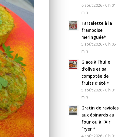
6 août 2026 - 0 h 01
min
Tartelette à la
framboise
meringuée*
5 août 2026 - 0 h 05
min
Glace à l’huile
d’olive et sa
compotée de
fruits d’été *
5 août 2026 - 0 h 01
min
Gratin de ravioles
aux épinards au
four ou à l’Air
Fryer *
4 août 2026 - 0 h 01