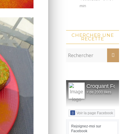
min
CHERCHER UNE
RECETTE
Croquant Fondant
+ de 2000 likes
Voir la page Facebook
Rejoignez-moi sur
Facebook