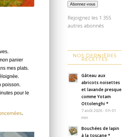
Abonnez-vous
Rejoignez les 1 355
autres abonnés
ves.
NOS DERNIÈRES
RECETTES
mon panier
dans mes plats.
Gâteau aux
éloignée.
abricots noisettes
 poisson.
et lavande presque
inutes pour le
comme Yotam
Ottolenghi *
7 août 2026 - 0 h 01
concernées
.
min
Bouchées de lapin
à la toscane *