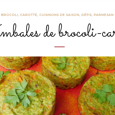
,
BROCOLI
,
CAROTTE
,
CUISINONS DE SAISON
,
DÉFIS
,
PARMESAN
bales de brocoli-car