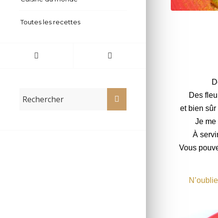
Timbales de b
Toutes les recettes
D
Des fleu
et bien sû
Je me 
À serv
Vous pouvez
N’oublie