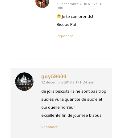
13 décembre 2018 à 15 h 50
dit
min
:
Je te comprends!
Bisous Pat
Répondre
guy59600
12 décembre 2018 à 17 h 24 min
dit
:
de jolis biscuits ils ne sont pas trop
sucrés vu la quantité de sucre et
oui quelle horreur
excellente fin de journée bisous
Répondre