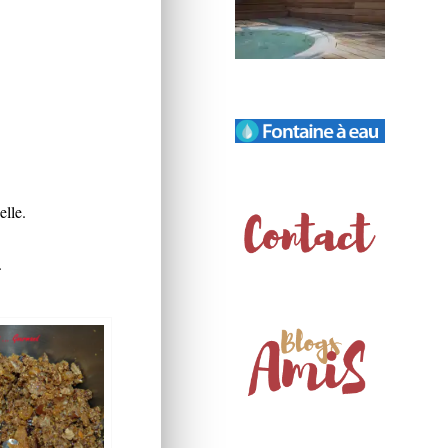
elle.
.