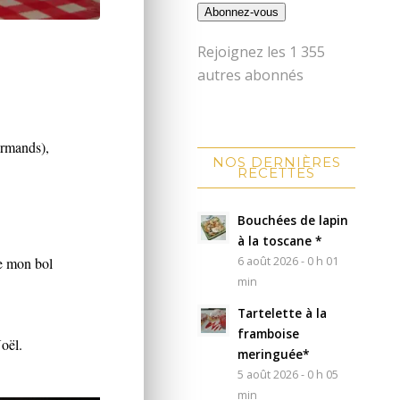
Abonnez-vous
Rejoignez les 1 355
autres abonnés
urmands),
NOS DERNIÈRES
RECETTES
Bouchées de lapin
à la toscane *
6 août 2026 - 0 h 01
de mon bol
min
Tartelette à la
framboise
Noël.
meringuée*
5 août 2026 - 0 h 05
min