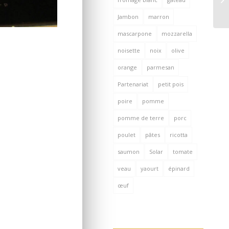
Jambon
marron
mascarpone
mozzarella
noisette
noix
olive
orange
parmesan
Partenariat
petit pois
poire
pomme
pomme de terre
porc
poulet
pâtes
ricotta
saumon
Solar
tomate
veau
yaourt
épinard
œuf