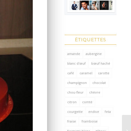
ÉTIQUETTES
amande
aubergine
blanc d'œuf
bœuf haché
café
caramel
carotte
champignon
chocolat
chou-fleur
chèvre
citron
comté
courgette
endive
feta
fraise
framboise
fromage blanc
gâteau