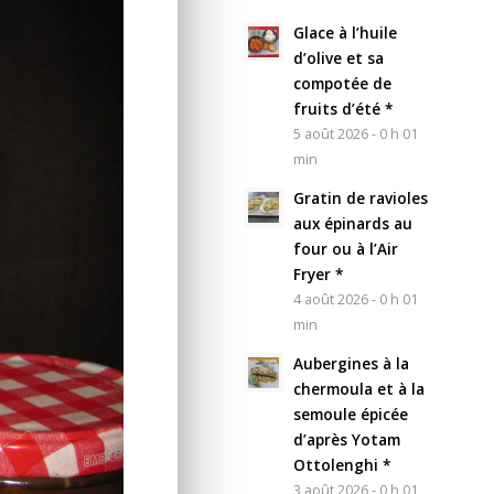
Glace à l’huile
d’olive et sa
compotée de
fruits d’été *
5 août 2026 - 0 h 01
min
Gratin de ravioles
aux épinards au
four ou à l’Air
Fryer *
4 août 2026 - 0 h 01
min
Aubergines à la
chermoula et à la
semoule épicée
d’après Yotam
Ottolenghi *
3 août 2026 - 0 h 01