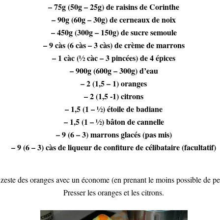
– 75g (50g – 25g) de raisins de Corinthe
– 90g (60g – 30g) de cerneaux de noix
– 450g (300g – 150g) de sucre semoule
– 9 càs (6 càs – 3 càs) de crème de marrons
– 1 càc (½ càc – 3 pincées) de 4 épices
– 900g (600g – 300g) d’eau
– 2 (1,5 – 1) oranges
– 2 (1,5 -1) citrons
– 1,5 (1 – ½) étoile de badiane
– 1,5 (1 – ½) bâton de cannelle
– 9 (6 – 3) marrons glacés (pas mis)
– 9 (6 – 3) càs de liqueur de confiture de célibataire (facultatif)
 zeste des oranges
avec un économe (en prenant le moins possible de pe
Presser
les oranges et les citrons.