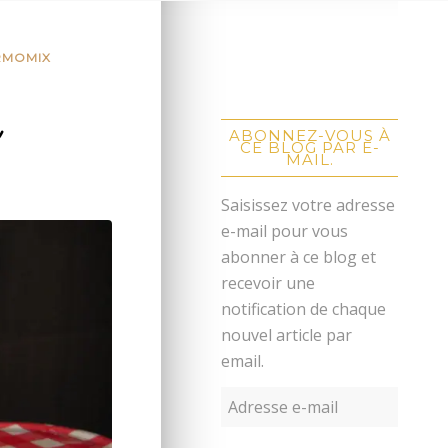
RMOMIX
l
ABONNEZ-VOUS À
CE BLOG PAR E-
MAIL.
Saisissez votre adresse
e-mail pour vous
abonner à ce blog et
recevoir une
notification de chaque
nouvel article par
email.