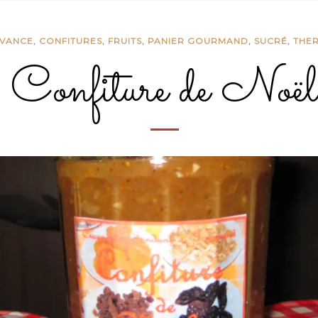
AVANCE
,
CONFITURES
,
FRUITS
,
PANIER GOURMAND
,
SUCRÉ
,
THE
Confiture de Noë