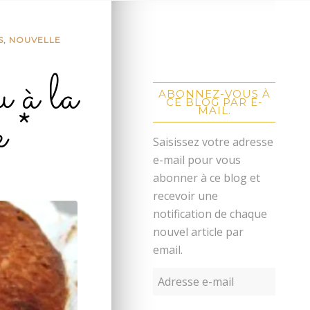
S
,
NOUVELLE
 à la
ABONNEZ-VOUS À
CE BLOG PAR E-
e *
MAIL.
Saisissez votre adresse
e-mail pour vous
abonner à ce blog et
recevoir une
notification de chaque
nouvel article par
email.