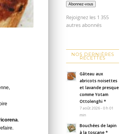
Abonnez-vous
Rejoignez les 1 355
autres abonnés
NOS DERNIÈRES
RECETTES
Gâteau aux
abricots noisettes
et lavande presque
enne,
comme Yotam
Ottolenghi *
oire
7 août 2026 - 0 h 01
min
ricorena
.
Bouchées de lapin
efaire.
à la toscane *