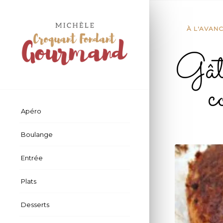
dit :
À L'AVAN
Gâte
c
Apéro
Boulange
Entrée
Plats
Desserts