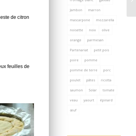
Jambon
marron
zeste de citron
mascarpone
mozzarella
noisette
noix
olive
orange
parmesan
Partenariat
petit pois
poire
pomme
deux feuilles de
pomme de terre
porc
poulet
pâtes
ricotta
saumon
Solar
tomate
veau
yaourt
épinard
œuf