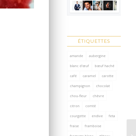
ÉTIQUETTES
amande
aubergine
blanc d'œuf
bœuf haché
café
caramel
carotte
champignon
chocolat
chou-fleur
chèvre
citron
comté
courgette
endive
feta
fraise
framboise
fromage blanc
gâteau