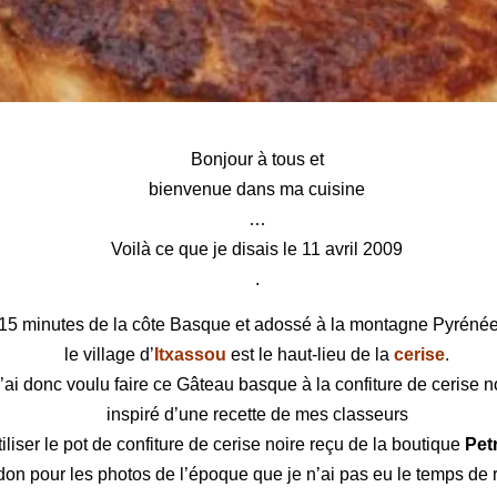
Gâteau basque d’Itxassou à la confiture de cerise noire
Bonjour à tous et
bienvenue dans ma cuisine
…
Voilà ce que je disais le 11 avril 2009
.
15 minutes de la côte Basque et adossé à la montagne Pyréné
le village d’
Itxassou
est le haut-lieu de la
cerise
.
’ai donc voulu faire ce Gâteau basque à la confiture de cerise n
inspiré d’une recette de mes classeurs
iliser le pot de confiture de cerise noire reçu de la boutique
Pet
on pour les photos de l’époque que je n’ai pas eu le temps de r