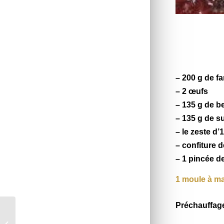
– 200 g de fa
– 2 œufs
– 135 g de b
– 135 g de s
– le zeste d’1
– confiture d
– 1 pincée de
1 moule à ma
Préchauffage
Blé façon risotto au