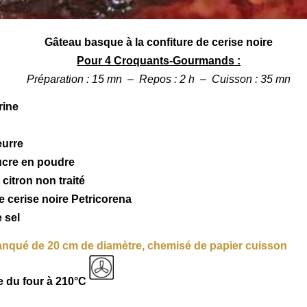
Gâteau
basque
à la confiture de
cerise
noire
Pour 4 Croquants-Gourmands :
Préparation : 15 mn – Repos : 2 h – Cuisson : 35 mn
rine
eurre
ucre en poudre
 citron non traité
e cerise noire Petricorena
 sel
nqué de 20 cm de diamètre, chemisé de papier cuisson
 du four à 210°C