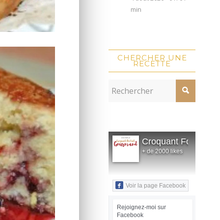
min
CHERCHER UNE
RECETTE
Croquant Fondant
+ de 2000 likes
Voir la page Facebook
Rejoignez-moi sur
Facebook