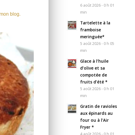
6 août 2026 - 0 h 01
min
 mon blog.
Tartelette à la
framboise
meringuée*
5 août 2026 - 0 h 05
min
Glace à l’huile
d’olive et sa
compotée de
fruits d’été *
5 août 2026 - 0 h 01
min
Gratin de ravioles
aux épinards au
four ou à l’Air
Fryer *
4 août 2026 - 0 h 01