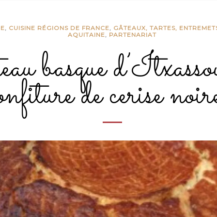
CE
,
CUISINE RÉGIONS DE FRANCE
,
GÂTEAUX, TARTES, ENTREMET
AQUITAINE
,
PARTENARIAT
au basque d’Itxassou
onfiture de cerise noir