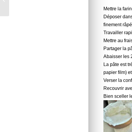
Cook Expert ou non *
Mettre la fari
Déposer dans l
finement râpé
Travailler rap
Mettre au fra
Partager la p
Abaisser les 2
La pâte est trè
papier film) 
Verser la conf
Recouvrir ave
Bien sceller l