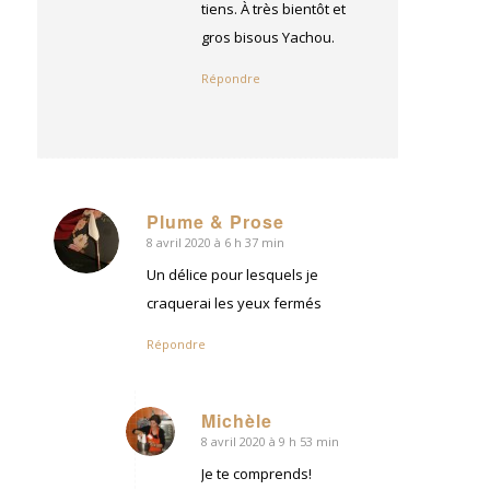
tiens. À très bientôt et
gros bisous Yachou.
Répondre
Plume & Prose
8 avril 2020 à 6 h 37 min
dit
:
Un délice pour lesquels je
craquerai les yeux fermés
Répondre
Michèle
8 avril 2020 à 9 h 53 min
dit
:
Je te comprends!