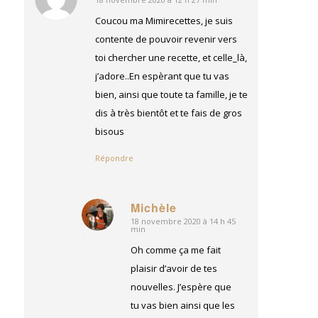
dit
:
Coucou ma Mimirecettes, je suis
contente de pouvoir revenir vers
toi chercher une recette, et celle_là,
j’adore..En espèrant que tu vas
bien, ainsi que toute ta famille, je te
dis à très bientôt et te fais de gros
bisous
Répondre
Michèle
18 novembre 2020 à 14 h 45
dit
min
:
Oh comme ça me fait
plaisir d’avoir de tes
nouvelles. J’espère que
tu vas bien ainsi que les