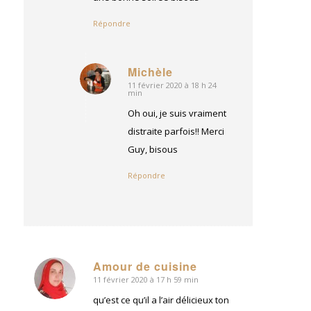
Répondre
Michèle
11 février 2020 à 18 h 24
dit
min
:
Oh oui, je suis vraiment
distraite parfois!! Merci
Guy, bisous
Répondre
Amour de cuisine
11 février 2020 à 17 h 59 min
dit
:
qu’est ce qu’il a l’air délicieux ton