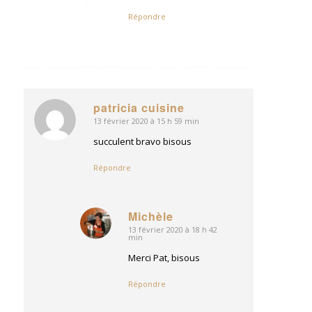
Répondre
patricia cuisine
13 février 2020 à 15 h 59 min
dit
:
succulent bravo bisous
Répondre
Michèle
13 février 2020 à 18 h 42
dit
min
:
Merci Pat, bisous
Répondre