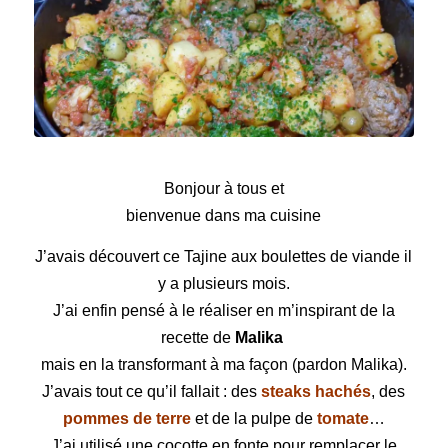
Tajine aux boulettes de viande
Bonjour à tous et
bienvenue dans ma cuisine
J’avais découvert ce
Tajine
aux
boulettes
de viande il
y a plusieurs mois.
J’ai enfin pensé à le réaliser en m’inspirant de la
recette
de
Malika
mais en la transformant à ma façon (pardon Malika).
J’avais tout ce qu’il fallait : des
steaks hachés
, des
pommes de terre
et de la pulpe de
tomate
…
J’ai utilisé une cocotte en fonte pour remplacer le