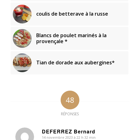
coulis de betterave à la russe
Blancs de poulet marinés à la
provençale *
Tian de dorade aux aubergines*
48
RÉPONSES
DEFERREZ Bernard
14 novembre 2023 à 22 h 32 min
dit