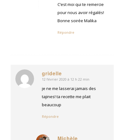
C’est moi qui te remercie
pour nous avoir régalés!
Bonne soirée Malika
Répondre
gridelle
12 février 2020 à 12 h 22 min
dit
:
je ne me lasserai jamais des
tajines! ta recette me plait
beaucoup
Répondre
Michèle