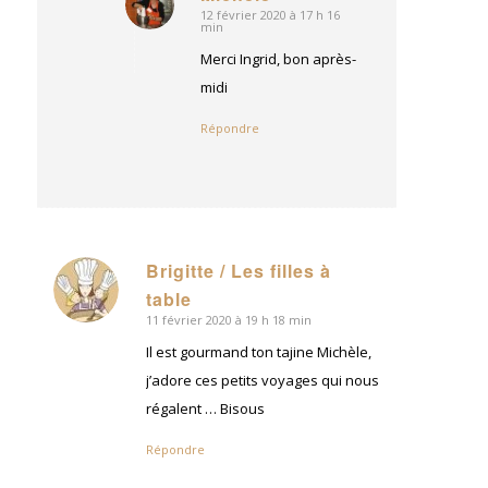
12 février 2020 à 17 h 16
dit
min
:
Merci Ingrid, bon après-
midi
Répondre
Brigitte / Les filles à
dit
table
:
11 février 2020 à 19 h 18 min
Il est gourmand ton tajine Michèle,
j’adore ces petits voyages qui nous
régalent … Bisous
Répondre