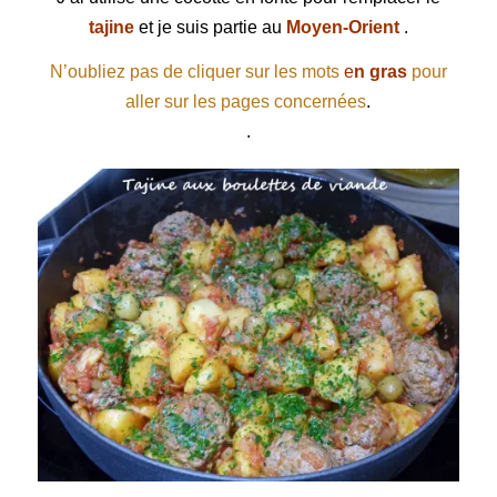
tajine
et je suis partie au
Moyen-Orient
.
N’oubliez pas de cliquer sur les mots
e
n gras
pour
aller sur les pages concernées
.
.