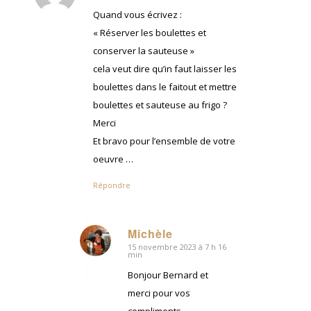
:
Quand vous écrivez :
« Réserver les boulettes et
conserver la sauteuse »
cela veut dire qu’in faut laisser les
boulettes dans le faitout et mettre
boulettes et sauteuse au frigo ?
Merci
Et bravo pour l’ensemble de votre
oeuvre …
Répondre
Michèle
15 novembre 2023 à 7 h 16
dit
min
:
Bonjour Bernard et
merci pour vos