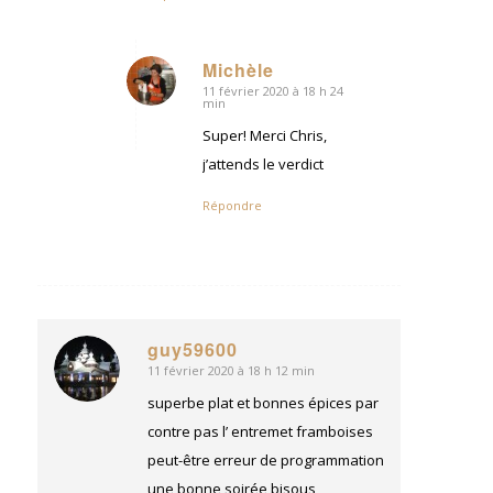
Michèle
11 février 2020 à 18 h 24
dit
min
:
Super! Merci Chris,
j’attends le verdict
Répondre
guy59600
11 février 2020 à 18 h 12 min
dit
:
superbe plat et bonnes épices par
contre pas l’ entremet framboises
peut-être erreur de programmation
une bonne soirée bisous