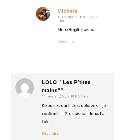
Michèle
12 février 2020 à 17 h 25
dit
min
:
Merci Brigitte, bisous
Répondre
LOLO " Les P'tites
dit
mains""
:
11 février 2020 à 18 h 57 min
Kikous, Et oui !!! c’est délicieux !!! je
confirme !!!! Gros bisous doux. La
Lolo
Répondre