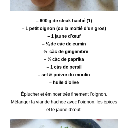
– 600 g de
steak haché
(1)
– 1 petit oignon (ou la moitié d’un gros)
– 1 jaune d’œuf
– ¼ de càc de
cumin
– ½ càc de
gingembre
– ½ càc de
paprika
– 1 càs de persil
– sel & poivre du moulin
– huile d’olive
Éplucher et émincer très finement l’oignon.
Mélanger la viande hachée avec l’oignon, les épices
et le jaune d’œuf.