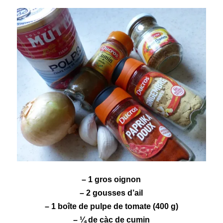
– 1 gros oignon
– 2 gousses d’ail
– 1 boîte de pulpe de
tomate
(400 g)
– ¼ de càc de
cumin