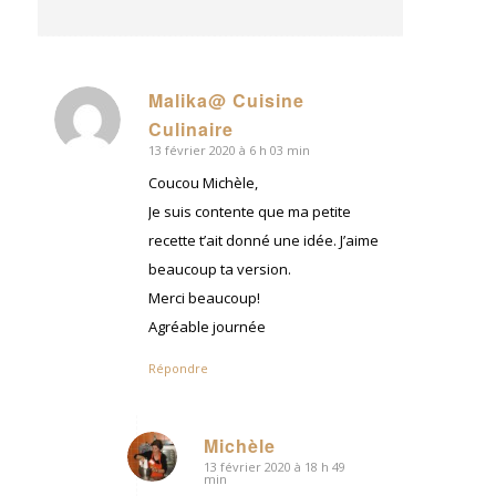
Malika@ Cuisine
dit
Culinaire
:
13 février 2020 à 6 h 03 min
Coucou Michèle,
Je suis contente que ma petite
recette t’ait donné une idée. J’aime
beaucoup ta version.
Merci beaucoup!
Agréable journée
Répondre
Michèle
13 février 2020 à 18 h 49
dit
min
: