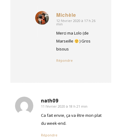
Michèle
12 février 2020 à 17 h 26
dit
min
:
Merci ma Lolo (de
Marseille
) Gros
bisous
Répondre
nath09
11 février 2020 à 18 h 21 min
dit
:
Ca fait envie, ça va être mon plat
du week-end.
Répondre