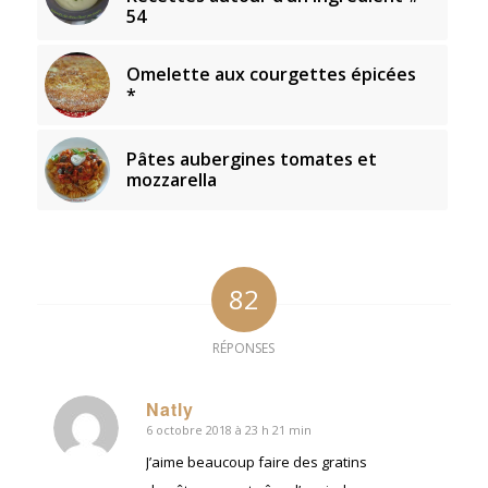
54
Omelette aux courgettes épicées
*
Pâtes aubergines tomates et
mozzarella
82
RÉPONSES
Natly
6 octobre 2018 à 23 h 21 min
dit
:
J’aime beaucoup faire des gratins