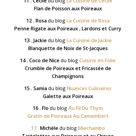
11 . Cécile
du blog
La Cuisine de Cécile
Flan de Poisson aux Poireaux
12 . Rosa
du blog
La Cuisine de Rosa
Penne Rigate aux Poireaux , Lardons et Curry
13 . Jackie
du blog
La Cuisine de Jackie
Blanquette de Noix de St-Jacques
14 . Coco de Nice
du blog
Cuisine en Folie
Crumble de Poireaux et Fricassée de
Champignons
15 . Samia
du blog
Nuances Culinaires
Galette aux Poireaux
16 . Flo
du blog
Au Fil Du Thym
Gratin de Poireaux Au Camembert
17 .
Michèle
du blog
Miechambo
Tartelettes aux Poireaux et au Chevre