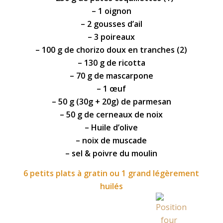
– 1 oignon
– 2 gousses d’ail
– 3
poireaux
– 100 g de
chorizo
doux en tranches (2)
– 130 g de
ricotta
– 70 g de
mascarpone
– 1 œuf
– 50 g (30g + 20g) de
parmesan
– 50 g de cerneaux de
noix
– Huile d’olive
– noix de muscade
– sel & poivre du moulin
6 petits plats à gratin ou 1 grand légèrement
huilés