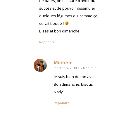
de pâtes, on est sûre d’avoir du
succès et de pouvoir dissimuler
quelques légumes qui comme ça,
serait boudé !
Bises et bon dimanche
Répondre
Michèle
7 octobre 2018 à 7 h 11 min
dit
:
Je suis bien de ton avis!
Bon dimanche, bisous
Natly
Répondre