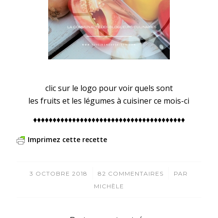
clic sur le logo pour voir quels sont
les fruits et les légumes à cuisiner ce mois-ci
♦♦♦♦♦♦♦♦♦♦♦♦♦♦♦♦♦♦♦♦♦♦♦♦♦♦♦♦♦♦♦♦♦♦♦♦♦♦♦
Imprimez cette recette
/
/
3 OCTOBRE 2018
82 COMMENTAIRES
PAR
MICHÈLE