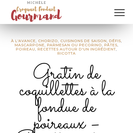
À L'AVANCE
,
CHORIZO
,
CUISINONS DE SAISON
,
DÉFIS
,
MASCARPONE
,
PARMESAN OU PECORINO
,
PÂTES
,
POIREAU
,
RECETTES AUTOUR D'UN INGRÉDIENT
,
RICOTTA
Gratin de
coquillettes à la
fondue de
poireaux –