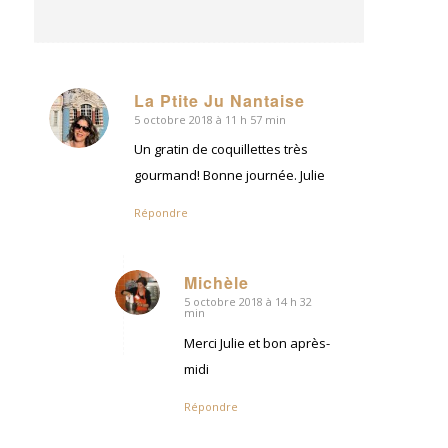
La Ptite Ju Nantaise
5 octobre 2018 à 11 h 57 min
dit
:
Un gratin de coquillettes très
gourmand! Bonne journée. Julie
Répondre
Michèle
5 octobre 2018 à 14 h 32
dit
min
:
Merci Julie et bon après-
midi
Répondre