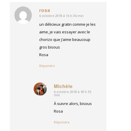
rosa
6 octobre 2018 à 16 h 36 min
dit
:
un délicieux gratin comme je les
aime, je vais essayer avec le
chorizo que j’aime beaucoup
gros bisous
Rosa
Répondre
Michèle
6 octobre 2018 à 18 h 35
dit
min
:
À suivre alors, bisous
Rosa
Répondre