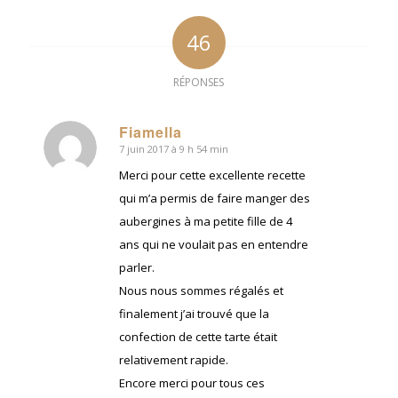
46
RÉPONSES
Fiamella
7 juin 2017 à 9 h 54 min
dit
:
Merci pour cette excellente recette
qui m’a permis de faire manger des
aubergines à ma petite fille de 4
ans qui ne voulait pas en entendre
parler.
Nous nous sommes régalés et
finalement j’ai trouvé que la
confection de cette tarte était
relativement rapide.
Encore merci pour tous ces