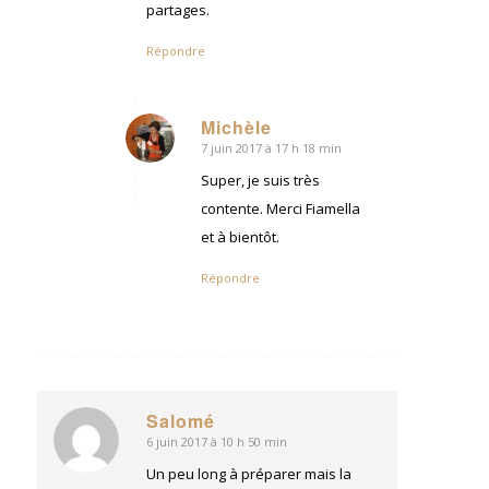
partages.
Répondre
Michèle
7 juin 2017 à 17 h 18 min
dit
:
Super, je suis très
contente. Merci Fiamella
et à bientôt.
Répondre
Salomé
6 juin 2017 à 10 h 50 min
dit
:
Un peu long à préparer mais la