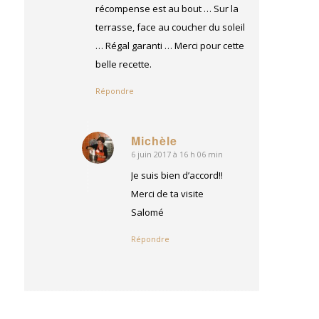
récompense est au bout … Sur la
terrasse, face au coucher du soleil
… Régal garanti … Merci pour cette
belle recette.
Répondre
Michèle
6 juin 2017 à 16 h 06 min
dit
:
Je suis bien d’accord!!
Merci de ta visite
Salomé
Répondre