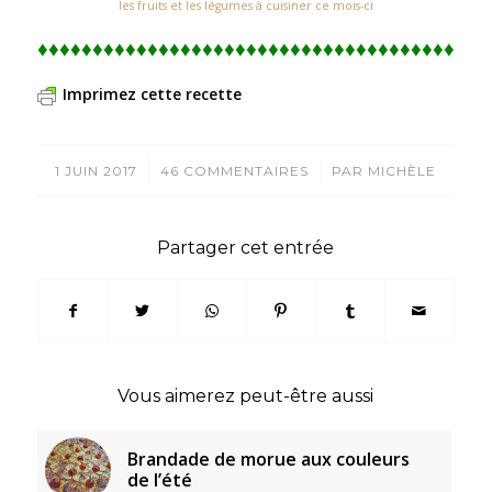
les fruits et les légumes à cuisiner ce mois-ci
♦♦♦♦♦♦♦♦♦♦♦♦♦♦♦♦♦♦♦♦♦♦♦♦♦♦♦♦♦♦♦♦♦♦♦♦♦♦♦
Imprimez cette recette
/
/
1 JUIN 2017
46 COMMENTAIRES
PAR
MICHÈLE
Partager cet entrée
Vous aimerez peut-être aussi
Brandade de morue aux couleurs
de l’été