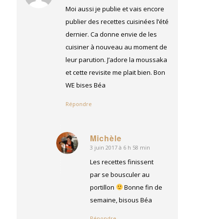
:
Moi aussi je publie et vais encore
publier des recettes cuisinées l’été
dernier. Ca donne envie de les
cuisiner à nouveau au moment de
leur parution. J’adore la moussaka
et cette revisite me plait bien. Bon
WE bises Béa
Répondre
Michèle
3 juin 2017 à 6 h 58 min
dit
:
Les recettes finissent
par se bousculer au
portillon
Bonne fin de
semaine, bisous Béa
Répondre