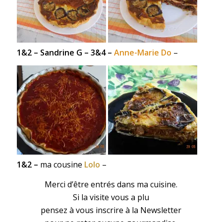
1&2 –
Sandrine G
– 3&4 –
Anne-Marie Do
–
1&2 –
ma cousine
Lolo
–
Merci d’être entrés dans ma cuisine.
Si la visite vous a plu
pensez à vous inscrire à la Newsletter