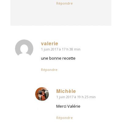
Répondre
valerie
1 juin 2017 à 17 h 38 min
dit
:
une bonne recette
Répondre
Michèle
1 juin 2017 à 19 h 25 min
dit
:
Merci Valérie
Répondre