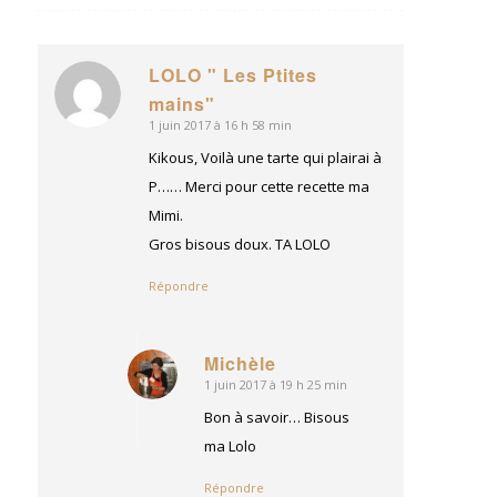
LOLO " Les Ptites
dit
mains"
:
1 juin 2017 à 16 h 58 min
Kikous, Voilà une tarte qui plairai à
P…… Merci pour cette recette ma
Mimi.
Gros bisous doux. TA LOLO
Répondre
Michèle
1 juin 2017 à 19 h 25 min
dit
:
Bon à savoir… Bisous
ma Lolo
Répondre