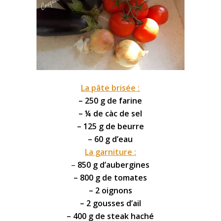
La pâte brisée :
– 250 g de farine
– ¼ de càc de sel
– 125 g de beurre
– 60 g d’eau
La garniture :
–
850 g d’
aubergines
– 800 g de tomates
– 2 oignons
– 2 gousses d’ail
– 400 g de
steak haché