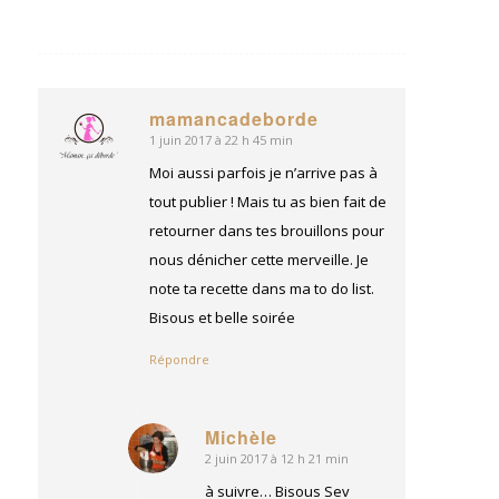
mamancadeborde
1 juin 2017 à 22 h 45 min
dit
:
Moi aussi parfois je n’arrive pas à
tout publier ! Mais tu as bien fait de
retourner dans tes brouillons pour
nous dénicher cette merveille. Je
note ta recette dans ma to do list.
Bisous et belle soirée
Répondre
Michèle
2 juin 2017 à 12 h 21 min
dit
:
à suivre… Bisous Sev