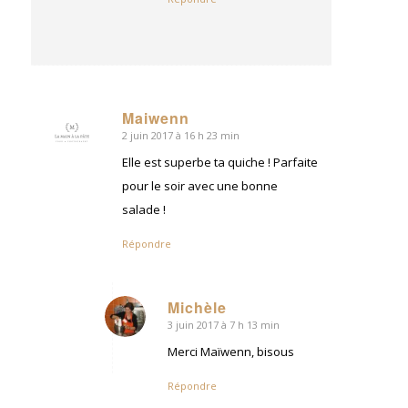
Maiwenn
2 juin 2017 à 16 h 23 min
dit
:
Elle est superbe ta quiche ! Parfaite
pour le soir avec une bonne
salade !
Répondre
Michèle
3 juin 2017 à 7 h 13 min
dit
:
Merci Maïwenn, bisous
Répondre