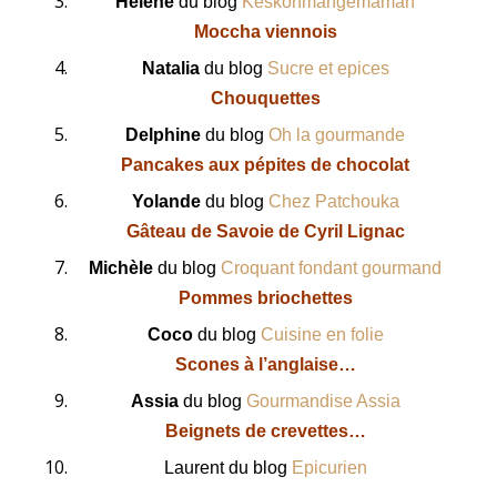
Hélène
du blog
Keskonmangemaman
Moccha viennois
Natalia
du blog
Sucre et epices
Chouquettes
Delphine
du blog
Oh la gourmande
Pancakes aux pépites de chocolat
Yolande
du blog
Chez Patchouka
Gâteau de Savoie de Cyril Lignac
Michèle
du blog
Croquant fondant gourmand
Pommes briochettes
Coco
du blog
Cuisine en folie
Scones à l’anglaise…
Assia
du blog
Gourmandise Assia
Beignets de crevettes…
Laurent du blog
Epicurien