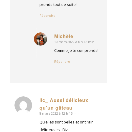
prends tout de suite !
Répondre
Michèle
10 mars 2022 à 6 h 12 min
dit
:
Comme je te comprends!
Répondre
lic_ Aussi délicieux
dit
qu'un gâteau
:
8 mars 2022 à 12 h 15 min
Qu’elles sont belles et ont l’air
délicieuses ! Biz.