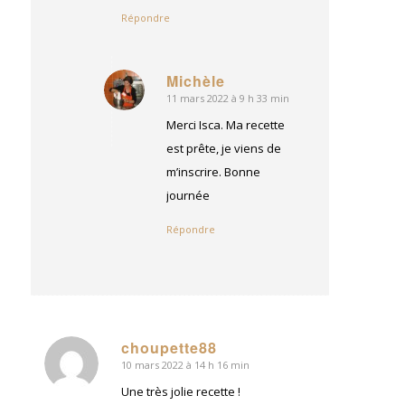
Répondre
Michèle
11 mars 2022 à 9 h 33 min
dit
:
Merci Isca. Ma recette
est prête, je viens de
m’inscrire. Bonne
journée
Répondre
choupette88
10 mars 2022 à 14 h 16 min
dit
:
Une très jolie recette !