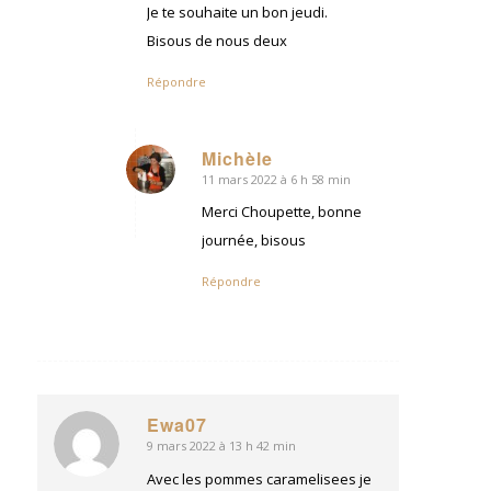
Je te souhaite un bon jeudi.
Bisous de nous deux
Répondre
Michèle
11 mars 2022 à 6 h 58 min
dit
:
Merci Choupette, bonne
journée, bisous
Répondre
Ewa07
9 mars 2022 à 13 h 42 min
dit
:
Avec les pommes caramelisees je