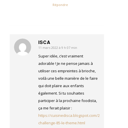
Répondre
ISCA
11 mars 2022 à 9 h 07 min
dit
:
Super idée, c’est vraiment
adorable ! Je ne pense jamais à
utiliser ces empreintes à brioche,
voilà une belle manière de le faire
qui doit plaire aux enfants
également. Si tu souhaites
participer à la prochaine foodista,
ça me ferait plaisir :
https://cuisinedisca.blogspot.com/2022/03/foodista
challenge-85-le-theme.html