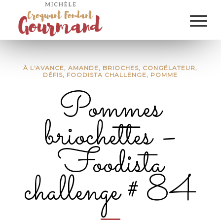
À L'AVANCE
,
AMANDE
,
BRIOCHES
,
CONGÉLATEUR
,
DÉFIS
,
FOODISTA CHALLENGE
,
POMME
Pommes
briochettes –
Foodista
challenge # 84