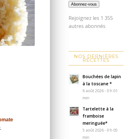
Abonnez-vous
Rejoignez les 1 355
autres abonnés
NOS DERNIÈRES
RECETTES
Bouchées de lapin
à la toscane *
6 août 2026 - 0 h 01
min
Tartelette à la
framboise
omate
meringuée*
.
5 août 2026 - 0 h 05
min