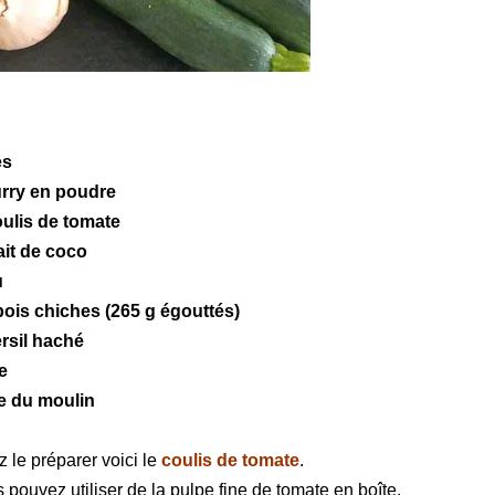
es
urry en poudre
ulis de tomate
ait de coco
u
pois chiches
(265 g égouttés)
ersil haché
ve
re du moulin
z le préparer voici le
coulis de tomate
.
 pouvez utiliser de la pulpe fine de tomate en boîte.