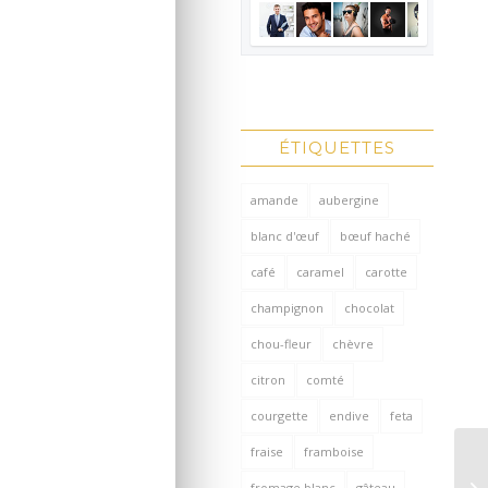
ÉTIQUETTES
amande
aubergine
blanc d'œuf
bœuf haché
café
caramel
carotte
champignon
chocolat
chou-fleur
chèvre
citron
comté
courgette
endive
feta
fraise
framboise
fromage blanc
gâteau