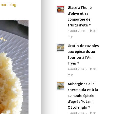
 mon blog.
Glace à l’huile
d’olive et sa
compotée de
fruits d’été *
5 août 2026 - 0 h 01
min
Gratin de ravioles
aux épinards au
four ou à l’Air
Fryer *
4 août 2026 - 0 h 01
min
Aubergines à la
chermoula et à la
semoule épicée
d’après Yotam
Ottolenghi *
3 août 2026 - 0 h 01