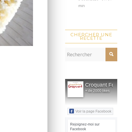
min
CHERCHER UNE
RECETTE
Croquant Fondant
+ de 2000 likes
Voir la page Facebook
Rejoignez-moi sur
Facebook