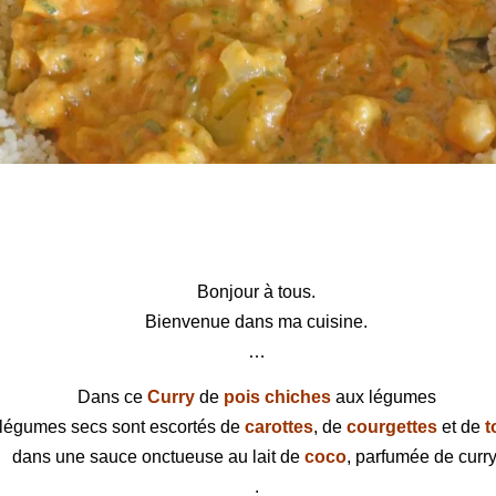
s chiches aux légumes
Bonjour à tous.
Bienvenue dans ma cuisine.
…
Dans ce
Curry
de
pois chiches
aux légumes
 légumes secs sont escortés de
carottes
, de
courgettes
et de
t
dans une sauce onctueuse au lait de
coco
, parfumée de curry
.