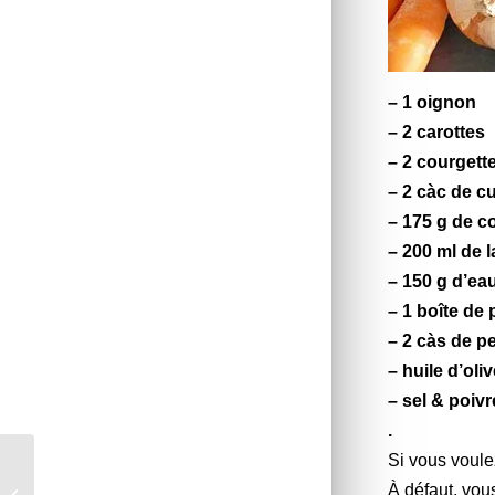
– 1 oignon
– 2
carottes
– 2
courgett
– 2 càc de c
– 175 g de
co
– 200 ml de
l
– 150 g d’ea
– 1 boîte de
– 2 càs de p
– huile d’oli
– sel & poiv
.
Si vous voule
Tarte cookie de
À défaut, vous