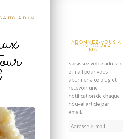
S AUTOUR D'UN
aux
ABONNEZ-VOUS À
CE BLOG PAR E-
our
MAIL.
Saisissez votre adresse
9
e-mail pour vous
abonner à ce blog et
recevoir une
notification de chaque
nouvel article par
email.