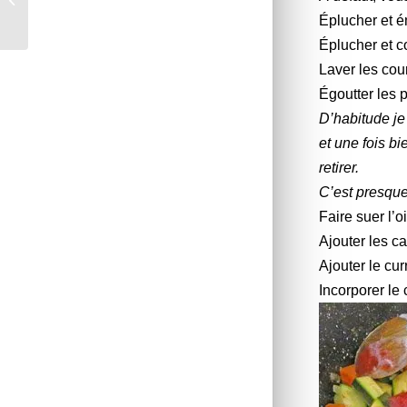
Margaux *
Éplucher et é
Éplucher et c
Laver les cou
Égoutter les p
D’habitude je 
et une fois bi
retirer.
C’est presque
Faire suer l’
Ajouter les ca
Ajouter le cur
Incorporer le 