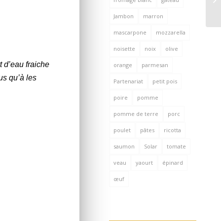
Jambon
marron
mascarpone
mozzarella
noisette
noix
olive
t d’eau fraiche
orange
parmesan
us qu’à les
Partenariat
petit pois
poire
pomme
pomme de terre
porc
poulet
pâtes
ricotta
saumon
Solar
tomate
veau
yaourt
épinard
œuf