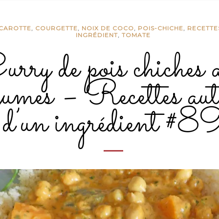
CAROTTE
,
COURGETTE
,
NOIX DE COCO
,
POIS-CHICHE
,
RECETTE
INGRÉDIENT
,
TOMATE
urry de pois chiches 
gumes – Recettes aut
d’un ingrédient #8