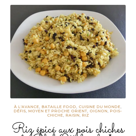
À L'AVANCE
,
BATAILLE FOOD
,
CUISINE DU MONDE
,
DÉFIS
,
MOYEN ET PROCHE ORIENT
,
OIGNON
,
POIS-
CHICHE
,
RAISIN
,
RIZ
Riz épicé aux pois chiches