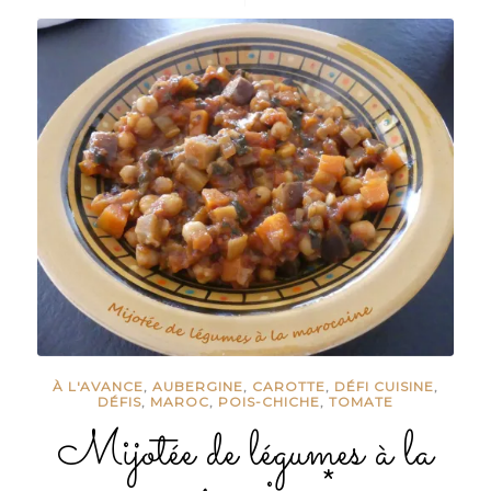
À L'AVANCE
,
AUBERGINE
,
CAROTTE
,
DÉFI CUISINE
,
DÉFIS
,
MAROC
,
POIS-CHICHE
,
TOMATE
Mijotée de légumes à la