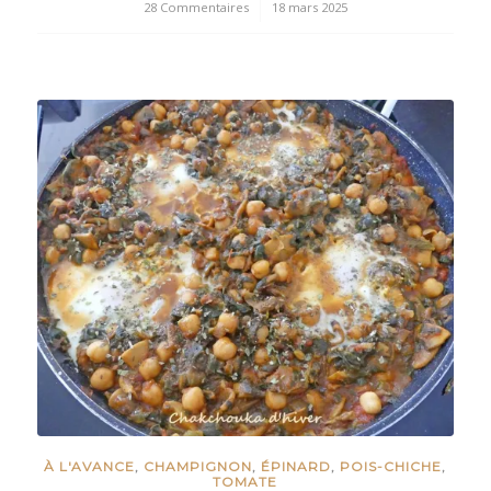
28 Commentaires
/
18 mars 2025
À L'AVANCE
,
CHAMPIGNON
,
ÉPINARD
,
POIS-CHICHE
,
TOMATE