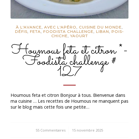
À L'AVANCE
,
AVEC L'APÉRO
,
CUISINE DU MONDE
,
DÉFIS
,
FETA
,
FOODISTA CHALLENGE
,
LIBAN
,
POIS-
CHICHE
,
YAOURT
Houmous feta et citron *-
Foodista challenge #
127
Houmous feta et citron Bonjour à tous. Bienvenue dans
ma cuisine … Les recettes de Houmous ne manquent pas
sur le blog mais cette fois une petite…
55 Commentaires
/
15 novembre 2025