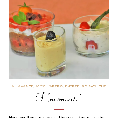
À L'AVANCE
,
AVEC L'APÉRO
,
ENTRÉE
,
POIS-CHICHE
Houmous *
Houmous Bonjour à tous et bienvenue dans ma cuisine ...