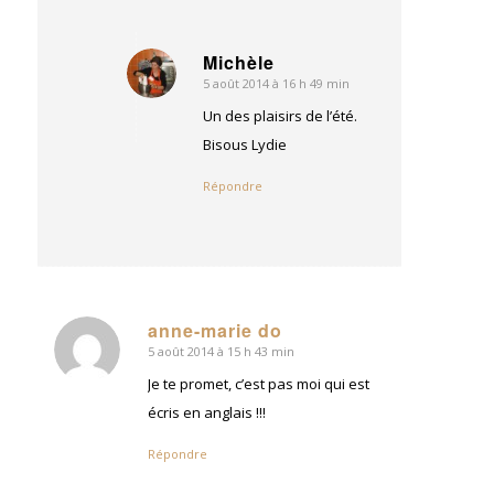
Michèle
5 août 2014 à 16 h 49 min
dit
:
Un des plaisirs de l’été.
Bisous Lydie
Répondre
anne-marie do
5 août 2014 à 15 h 43 min
dit
:
Je te promet, c’est pas moi qui est
écris en anglais !!!
Répondre