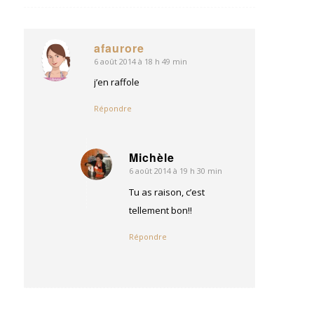
afaurore
6 août 2014 à 18 h 49 min
dit
:
j’en raffole
Répondre
Michèle
6 août 2014 à 19 h 30 min
dit
:
Tu as raison, c’est
tellement bon!!
Répondre