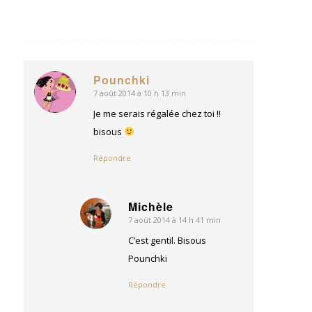
Pounchki
7 août 2014 à 10 h 13 min
dit
:
Je me serais régalée chez toi !!
bisous
Répondre
Michèle
7 août 2014 à 14 h 41 min
dit
:
C’est gentil. Bisous
Pounchki
Répondre