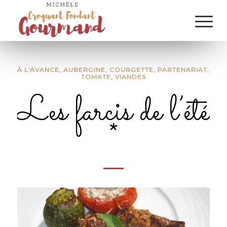
À L'AVANCE
,
AUBERGINE
,
COURGETTE
,
PARTENARIAT
,
TOMATE
,
VIANDES
Les farcis de l’été
*