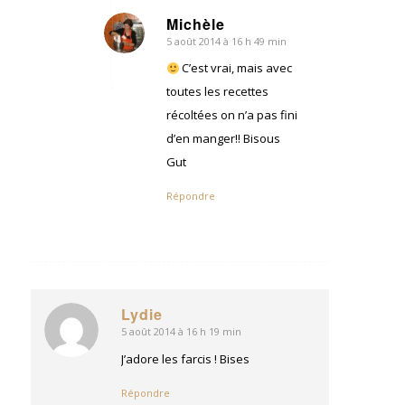
Michèle
5 août 2014 à 16 h 49 min
dit
:
C’est vrai, mais avec
toutes les recettes
récoltées on n’a pas fini
d’en manger!! Bisous
Gut
Répondre
Lydie
5 août 2014 à 16 h 19 min
dit
:
J’adore les farcis ! Bises
Répondre