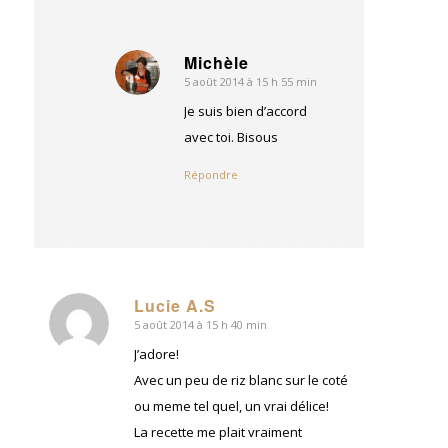
Michèle
5 août 2014 à 15 h 55 min
dit
:
Je suis bien d’accord
avec toi. Bisous
Répondre
Lucie A.S
5 août 2014 à 15 h 40 min
dit
:
J’adore!
Avec un peu de riz blanc sur le coté
ou meme tel quel, un vrai délice!
La recette me plait vraiment