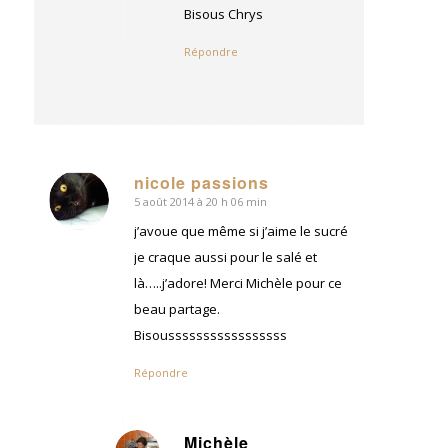
:
Bisous Chrys
Répondre
nicole passions
5 août 2014 à 20 h 06 min
dit
:
j’avoue que même si j’aime le sucré
je craque aussi pour le salé et
là…..j’adore! Merci Michèle pour ce
beau partage.
Bisousssssssssssssssss
Répondre
Michèle