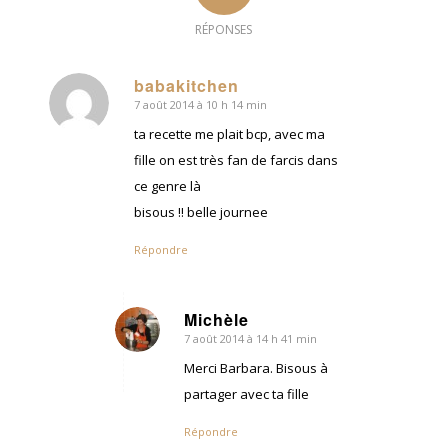
RÉPONSES
babakitchen
7 août 2014 à 10 h 14 min
dit
:
ta recette me plait bcp, avec ma
fille on est très fan de farcis dans
ce genre là
bisous !! belle journee
Répondre
Michèle
7 août 2014 à 14 h 41 min
dit
:
Merci Barbara. Bisous à
partager avec ta fille
Répondre