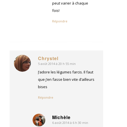
peut varier à chaque
fois!
Répondre
Chrystel
5 août 2014 à 20 h 55 min
dit
:
J’adore les légumes farcis. Il faut
que j’en fasse bien vite d’ailleurs
bises
Répondre
Michèle
6 août 2014 à 6 h 30 min
dit