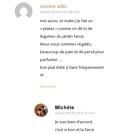
ninine albi
6 août 2014 à 16 h 49 min
dit
:
moi aussi, ce matin j’ai fait un
« platas » comme on dit ici de
légumes du jardin farcis.
Nous nous sommes régalés,
beaucoup de pain et de persil pour
parfumer…..
bon plat d’été à faire fréquemment
!!!!
Répondre
Michèle
6 août 2014 à 19 h 31 min
dit
:
Je suis bien d’accord,
c’est si bon et la farce