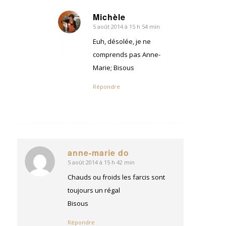
Michèle
5 août 2014 à 15 h 54 min
dit
:
Euh, désolée, je ne
comprends pas Anne-
Marie; Bisous
Répondre
anne-marie do
5 août 2014 à 15 h 42 min
dit
:
Chauds ou froids les farcis sont
toujours un régal
Bisous
Répondre