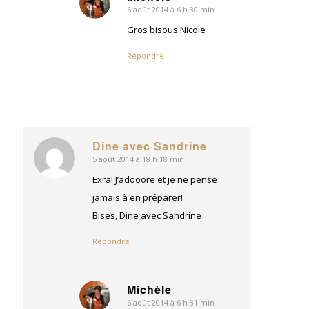
6 août 2014 à 6 h 30 min
dit
:
Gros bisous Nicole
Répondre
Dine avec Sandrine
5 août 2014 à 18 h 18 min
dit
:
Exra! J’adooore et je ne pense
jamais à en préparer!
Bises, Dine avec Sandrine
Répondre
Michèle
6 août 2014 à 6 h 31 min
dit