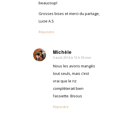
beaucoup!
Grosses bises et merci du partage,
Lucie A.S
Répondre
Michèle
5 août 2014 à 15 h 55 min
dit
:
Nous les avons mangés
tout seuls, mais c’est
vrai que le riz
complèterait bien
l’assiette. Bisous
Répondre