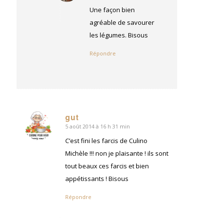
:
Une façon bien
agréable de savourer
les légumes. Bisous
Répondre
gut
5 août 2014 à 16 h 31 min
dit
:
C’est fini les farcis de Culino
Michèle !!! non je plaisante ! ils sont
tout beaux ces farcis et bien
appétissants ! Bisous
Répondre