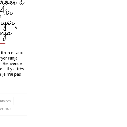
rbes à
Air
yer
ja *
citron et aux
Fryer Ninja
s. Bienvenue
... Il y a très
je n'ai pas
taires
ier 2025