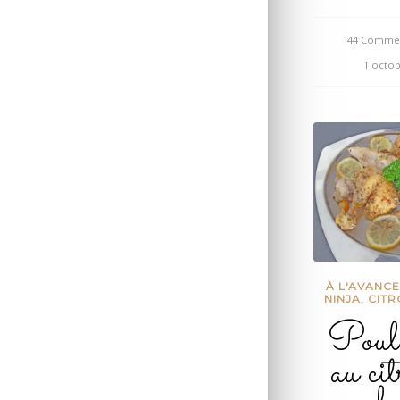
44 Commen
/
1 octob
À L'AVANC
NINJA
,
CIT
Poule
au cit