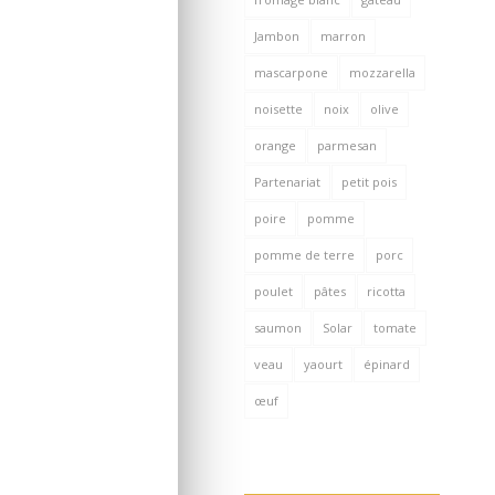
Jambon
marron
mascarpone
mozzarella
noisette
noix
olive
orange
parmesan
Partenariat
petit pois
poire
pomme
pomme de terre
porc
poulet
pâtes
ricotta
saumon
Solar
tomate
veau
yaourt
épinard
œuf