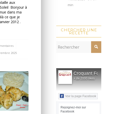
laille aux
min
Soleil Bonjour à
enue dans ma
ilà ce que je
janvier 2012 .
CHERCHER UNE
RECETTE
mentaires
/
vembre 2025
Croquant Fondant
+ de 2000 likes
Voir la page Facebook
Rejoignez-moi sur
Facebook