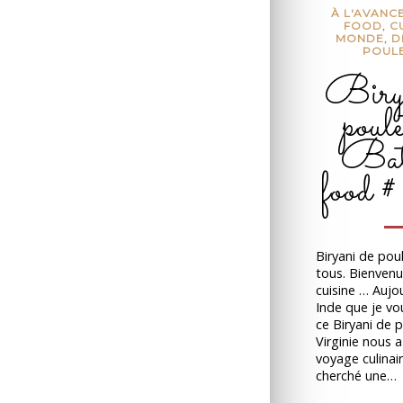
À L'AVANC
FOOD
,
C
MONDE
,
D
POUL
Birya
poule
Bata
food 
Biryani de pou
tous. Bienven
cuisine … Aujou
Inde que je vo
ce Biryani de 
Virginie nous a
voyage culinair
cherché une…