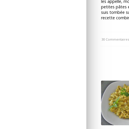
les appelle, mo
petites pâtes 
suis tombée su
recette combi
30 Commentaire
/