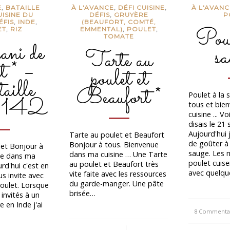
E
,
BATAILLE
À L'AVANCE
,
DÉFI CUISINE
,
À L'AVANC
UISINE DU
DÉFIS
,
GRUYÈRE
P
ÉFIS
,
INDE
,
(BEAUFORT, COMTÉ,
Poul
ET
,
RIZ
EMMENTAL)
,
POULET
,
TOMATE
ni de
sa
Tarte au
t * –
poulet et
ille
Beaufort *
Poulet à la
# 142
tous et bie
cuisine ... V
disais le 21
Aujourd'hui
Tarte au poulet et Beaufort
de goûter à 
Bonjour à tous. Bienvenue
let Bonjour à
sauge. Les 
dans ma cuisine … Une Tarte
ue dans ma
poulet cuis
au poulet et Beaufort très
rd'hui c'est en
avec quelq
vite faite avec les ressources
us invite avec
du garde-manger. Une pâte
poulet. Lorsque
brisée…
 invités à un
e en Inde j'ai
8 Commenta
/