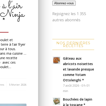
 à l’air
Abonnez-vous
r Ninja
Rejoignez les 1 355
*
autres abonnés
poulet et
NOS DERNIÈRES
rre à l'air fryer
RECETTES
ur à tous.
ans ma cuisine …
une recette
Gâteau aux
e avec ces
abricots noisettes
poulet…
et lavande presque
comme Yotam
Ottolenghi *
res
5 février 2026
7 août 2026 - 0 h 01
min
Bouchées de lapin
à la toscane *