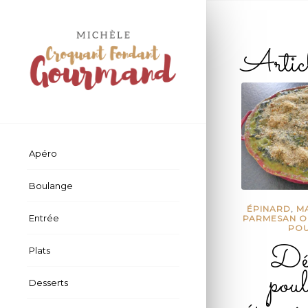
Artic
Apéro
Boulange
ÉPINARD
,
M
Entrée
PARMESAN O
POU
Dés
Plats
poul
Desserts