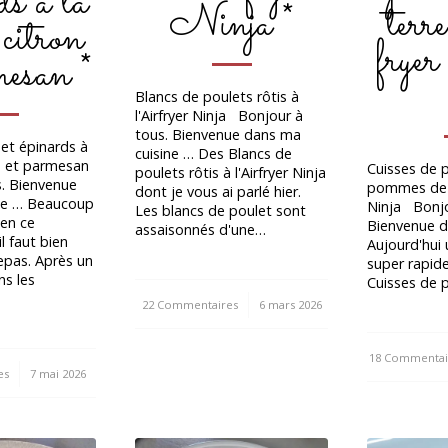
ds à la
Ninja *
terre
citron
frye
mesan *
Blancs de poulets rôtis à
l'Airfryer Ninja Bonjour à
tous. Bienvenue dans ma
et épinards à
cuisine … Des Blancs de
n et parmesan
Cuisses de 
poulets rôtis à l'Airfryer Ninja
s. Bienvenue
pommes de te
dont je vous ai parlé hier.
ne … Beaucoup
Ninja Bonjo
Les blancs de poulet sont
 en ce
Bienvenue d
assaisonnés d'une…
 faut bien
Aujourd'hui 
epas. Après un
super rapid
ns les
Cuisses de 
22 Commentaires
/
6 mars 2026
18 Commentai
/
es
7 mai 2026