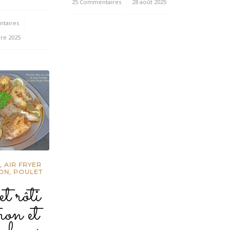
25 Commentaires
/
28 août 2025
taires
re 2025
E
,
AIR FRYER
RON
,
POULET
t rôti
ron et