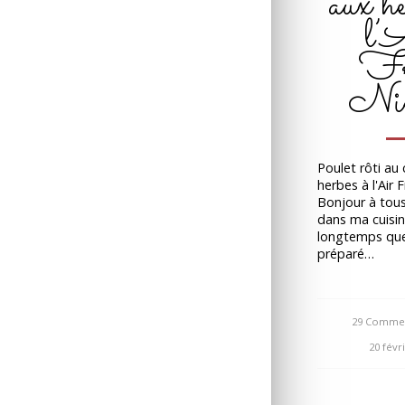
aux he
l’
Fr
Nin
Poulet rôti au 
herbes à l'Air 
Bonjour à tou
dans ma cuisine 
longtemps que 
préparé…
29 Commen
/
20 févr