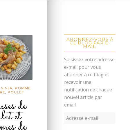
ABONNEZ-VOUS À
CE BLOG PAR E-
MAIL.
Saisissez votre adresse
e-mail pour vous
abonner à ce blog et
recevoir une
 NINJA
,
POMME
notification de chaque
RRE
,
POULET
nouvel article par
sses de
email.
let et
mes de