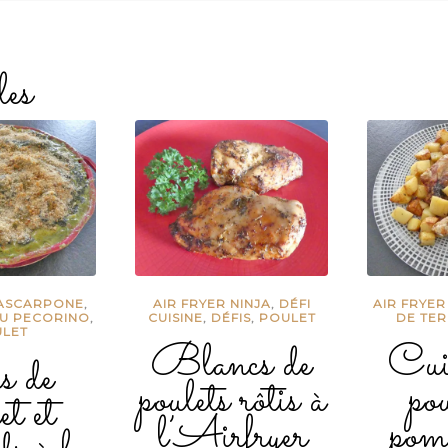
les
ASCARPONE
,
AIR FRYER NINJA
,
DÉFI
AIR FRYER
U PECORINO
,
CUISINE
,
DÉFIS
,
POULET
DE TE
LET
Blancs de
Cui
 de
poulets rôtis à
pou
et et
l’Airfryer
pom