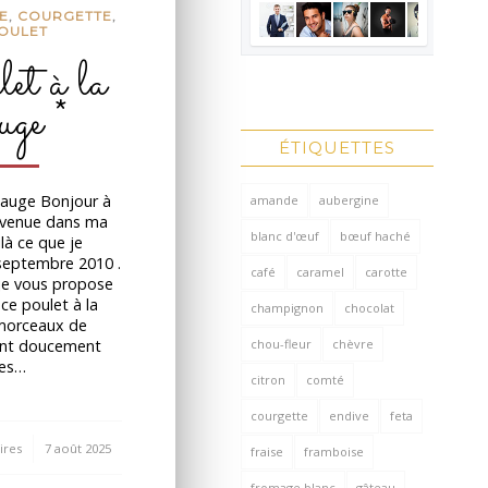
E
,
COURGETTE
,
OULET
et à la
uge *
ÉTIQUETTES
 sauge Bonjour à
amande
aubergine
nvenue dans ma
blanc d'œuf
bœuf haché
oilà ce que je
 septembre 2010 .
café
caramel
carotte
 je vous propose
ce poulet à la
champignon
chocolat
morceaux de
chou-fleur
chèvre
ent doucement
ues…
citron
comté
courgette
endive
feta
ires
7 août 2025
fraise
framboise
fromage blanc
gâteau