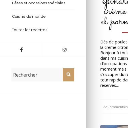
épinar
Fêtes et occasions spéciales
crème 
et par
Cuisine du monde
Toutes les recettes
Dés de poulet 
la crème citro
Bonjour à tou
dans ma cuisi
d'occupations
moment mais il
s'occuper du r
tour rapide da
réserves…
22 Commentair
/