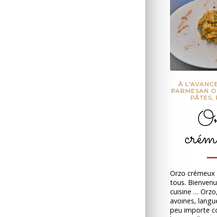
À L'AVANC
PARMESAN O
PÂTES
,
Or
crém
Orzo crémeux 
tous. Bienven
cuisine … Orzo,
avoines, langue
peu importe 