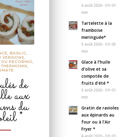
6 août 2026 - 0 h 01
min
Tartelette à la
framboise
meringuée*
5 août 2026 - 0 h 05
min
NCE
,
BASILIC
,
O VERSIONS
,
Glace à l’huile
 OU PECORINO
,
,
THERMOMIX
,
d’olive et sa
OMATE
compotée de
lés de
fruits d’été *
ille aux
5 août 2026 - 0 h 01
min
fums du
Gratin de ravioles
leil *
aux épinards au
four ou à l’Air
Fryer *
4 août 2026 - 0 h 01