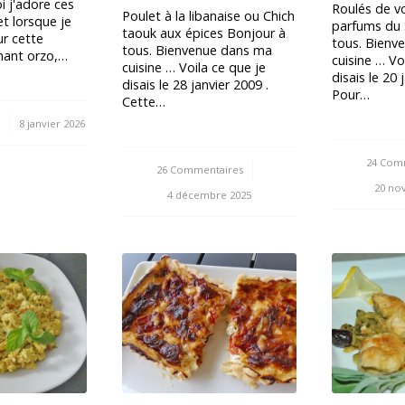
i j'adore ces
Roulés de vo
Poulet à la libanaise ou Chich
et lorsque je
parfums du 
taouk aux épices Bonjour à
r cette
tous. Bienv
tous. Bienvenue dans ma
nant orzo,…
cuisine … Vo
cuisine … Voila ce que je
disais le 20 
disais le 28 janvier 2009 .
Pour…
Cette…
s
8 janvier 2026
24 Com
26 Commentaires
/
20 no
4 décembre 2025