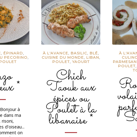
E
,
ÉPINARD
,
À L'AVANCE
,
BASILIC
,
BLÉ
,
À L'AVA
U PECORINO
,
CUISINE DU MONDE
,
LIBAN
,
CULIN
POULET
POULET
,
YAOURT
PARMESAN
POULET
zo
Chich
T
Rou
eux *
Taouk aux
vola
épices ou
par
Poulet à la
Bonjour à
So
libanaise *
ue dans ma
 risoni,
s d'oiseau...
comment on