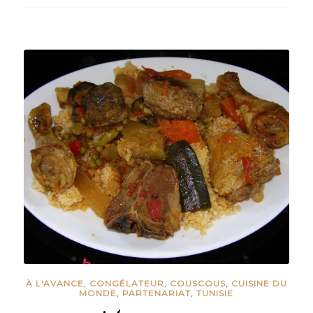
À L'AVANCE
,
CONGÉLATEUR
,
COUSCOUS
,
CUISINE DU
MONDE
,
PARTENARIAT
,
TUNISIE