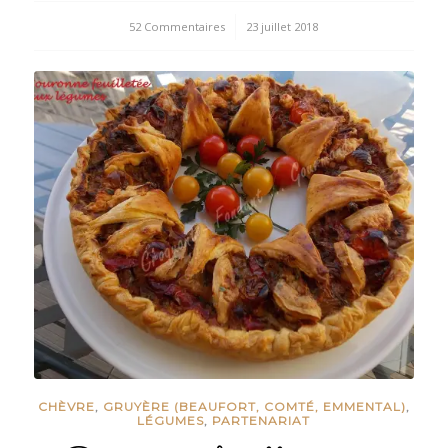
52 Commentaires
/
23 juillet 2018
CHÈVRE
,
GRUYÈRE (BEAUFORT, COMTÉ, EMMENTAL)
,
LÉGUMES
,
PARTENARIAT