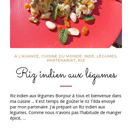
À L'AVANCE
,
CUISINE DU MONDE
,
INDE
,
LÉGUMES
,
PARTENARIAT
,
RIZ
Riz indien aux légumes
Riz indien aux légumes Bonjour à tous et bienvenue dans
ma cuisine ... Il est temps de goûter le riz Tilda envoyé
par mon partenaire. J'ai préparé un Riz indien aux
légumes. Comme nous n'avons pas l'habitude de manger
épicé, …