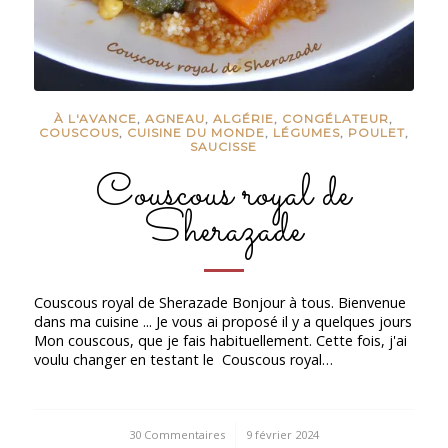
À L'AVANCE
,
AGNEAU
,
ALGÉRIE
,
CONGÉLATEUR
,
COUSCOUS
,
CUISINE DU MONDE
,
LÉGUMES
,
POULET
,
SAUCISSE
Couscous royal de
Sherazade
Couscous royal de Sherazade Bonjour à tous. Bienvenue
dans ma cuisine ... Je vous ai proposé il y a quelques jours
Mon couscous, que je fais habituellement. Cette fois, j'ai
voulu changer en testant le Couscous royal…
30 Commentaires
/
9 février 2024