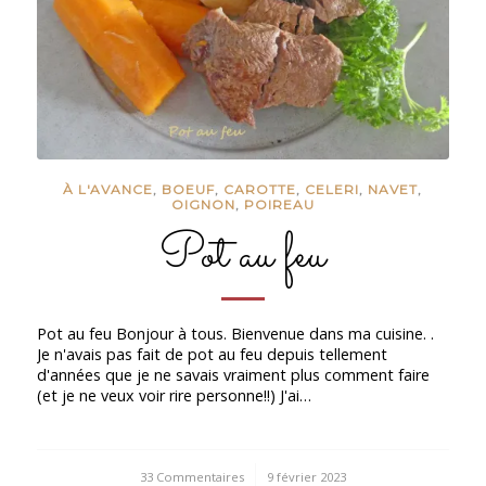
À L'AVANCE
,
BOEUF
,
CAROTTE
,
CELERI
,
NAVET
,
OIGNON
,
POIREAU
Pot au feu
Pot au feu Bonjour à tous. Bienvenue dans ma cuisine. .
Je n'avais pas fait de pot au feu depuis tellement
d'années que je ne savais vraiment plus comment faire
(et je ne veux voir rire personne!!) J'ai…
33 Commentaires
/
9 février 2023