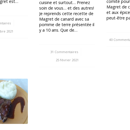
gret est…
comité pour
cuisine et surtout… Prenez
Magret de c
soin de vous… et des autres!
et aux épice
Je reprends cette recette de
peut-être p
Magret de canard avec sa
taires
pomme de terre présentée il
y a 10 ans. Que de…
bre 2021
40 Commenta
/
31 Commentaires
/
25 février 2021