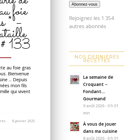
rte de
 au foie
Abonnez-vous
as * –
Rejoignez les 1 354
autres abonnés
aille
 # 133
NOS DERNIÈRES
RECETTES
te au foie gras
ous. Bienvenue
La semaine de
ine ... Depuis
Croquant –
nées mon fils
Fondant…
mille qui vivent
Gourmand
9 août 2026 - 0 h 01
min
res
8 janvier 2025
À vous de jouer
dans ma cuisine
8 août 2026 - 6 h 01