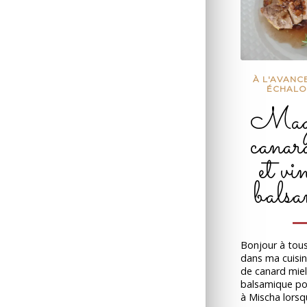
À L'AVANC
ÉCHALO
Magr
canar
et vi
balsa
Bonjour à tou
dans ma cuisin
de canard miel
balsamique pour
à Mischa lorsqu'