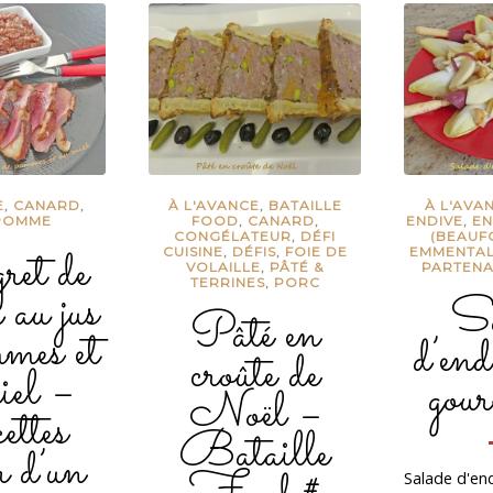
E
,
CANARD
,
À L'AVANCE
,
BATAILLE
À L'AVA
POMME
FOOD
,
CANARD
,
ENDIVE
,
EN
CONGÉLATEUR
,
DÉFI
(BEAUF
et de
CUISINE
,
DÉFIS
,
FOIE DE
EMMENTAL
VOLAILLE
,
PÂTÉ &
PARTENA
TERRINES
,
PORC
 au jus
Sa
Pâté en
mes et
d’end
croûte de
iel –
gou
Noël –
ttes
Bataille
r d’un
Salade d'end