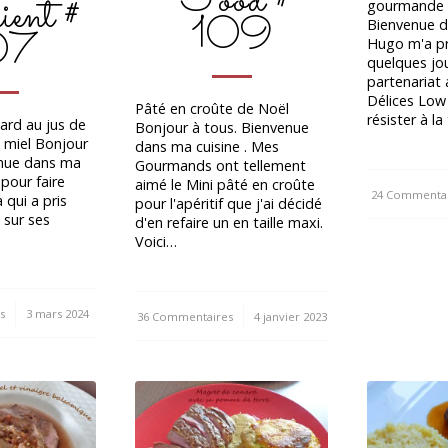
Food #
ient #
gourmande B
109
Bienvenue da
07
Hugo m'a pr
quelques jo
partenariat 
Délices Low 
Pâté en croûte de Noël
résister à l
ard au jus de
Bonjour à tous. Bienvenue
miel Bonjour
dans ma cuisine . Mes
enue dans ma
Gourmands ont tellement
t pour faire
aimé le Mini pâté en croûte
24 Commentai
/
a qui a pris
pour l'apéritif que j'ai décidé
 sur ses
d'en refaire un en taille maxi.
Voici…
s
3 mars 2024
36 Commentaires
/
4 janvier 2023