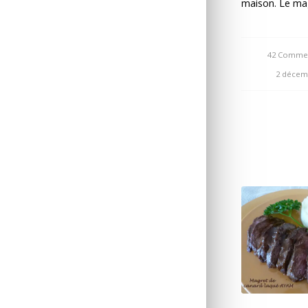
maison. Le ma
42 Commen
/
2 décem