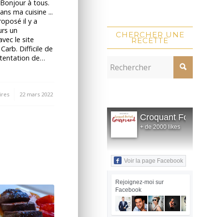
onjour à tous.
ns ma cuisine ...
oposé il y a
urs un
CHERCHER UNE
avec le site
RECETTE
Carb. Difficile de
a tentation de…
res
22 mars 2022
Croquant Fondant
+ de 2000 likes
Voir la page Facebook
Rejoignez-moi sur
Facebook