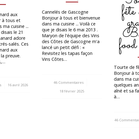
Tou
fête
Cannelés de Gascogne
nard aux
gr
Bonjour à tous et bienvenue
 à tous et
dans ma cuisine ... Voilà ce
 ma cuisine ...
Bat
que je disais le 6 mai 2013 .
 disais le 21
Maryon de l'équipe des Vins
food
canard adore
des Côtes de Gascogne m'a
crés-salés. Ces
lancé un petit défi : «
nard aux
Revisitez les tapas façon
 la preuve.
Vins Côtes…
s,…
Tourte de fê
Bonjour à t
dans ma cuis
46 Commentaires
/
quelques an
s
16 avril 2026
aîné et sa fa
18 février 2025
à…
46 Commentai
/