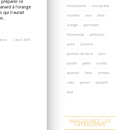
 préparer ce
mascarpone
mozzarella
anard à l'orange
s qui n'aurait
noisette
noix
olive
as…
orange
parmesan
Partenariat
petit pois
ires
1 avril 2019
poire
pomme
pomme de terre
porc
poulet
pâtes
ricotta
saumon
Solar
tomate
veau
yaourt
épinard
œuf
PARCOUREZ LES
CATÉGORIES