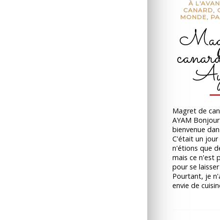
À L'AVA
CANARD
,
MONDE
,
PA
Magr
canard
Ay
Magret de can
AYAM Bonjour 
bienvenue dan
C'était un jou
n'étions que d
mais ce n'est 
pour se laisser a
Pourtant, je n'
envie de cuisi