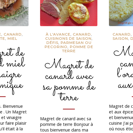
E
,
CANARD
,
À L'AVANCE
,
CANARD
,
CANARD
TE
,
MIEL
CUISINONS DE SAISON
,
SAISON
,
D
DÉFIS
,
PARMESAN OU
et de
Mag
PECORINO
,
POMME DE
TERRE
d miel
ca
Magret de
naigre
l’or
canard avec
mique
aux
sa pomme de
terre
s. Bienvenue
Magret de c
e . Un Magret
et aux épic
 et vinaigre
et bienvenu
Magret de canard avec sa
 faire plaisir
cuisine J'ai 
pomme de terre Bonjour à
il était à la
où nous étio
tous bienvenue dans ma