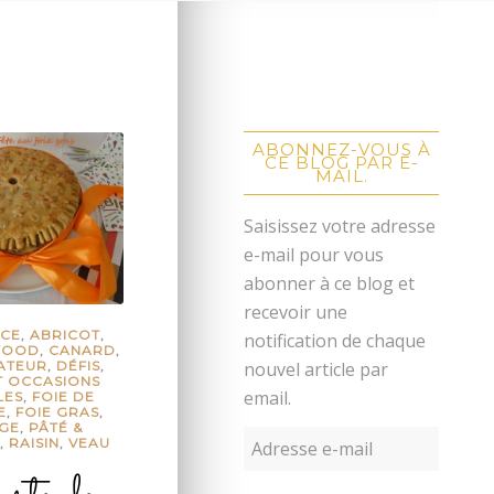
ABONNEZ-VOUS À
CE BLOG PAR E-
MAIL.
Saisissez votre adresse
e-mail pour vous
abonner à ce blog et
recevoir une
NCE
,
ABRICOT
,
notification de chaque
 FOOD
,
CANARD
,
nouvel article par
ATEUR
,
DÉFIS
,
T OCCASIONS
email.
LES
,
FOIE DE
E
,
FOIE GRAS
,
GE
,
PÂTÉ &
,
RAISIN
,
VEAU