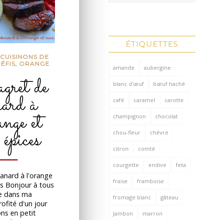
ÉTIQUETTES
,
CUISINONS DE
ÉFIS
,
ORANGE
amande
aubergine
ret de
blanc d'œuf
bœuf haché
nard à
café
caramel
carotte
ange et
champignon
chocolat
 épices
chou-fleur
chèvre
citron
comté
courgette
endive
feta
anard à l'orange
fraise
framboise
es Bonjour à tous
e dans ma
fromage blanc
gâteau
profité d'un jour
ns en petit
Jambon
marron