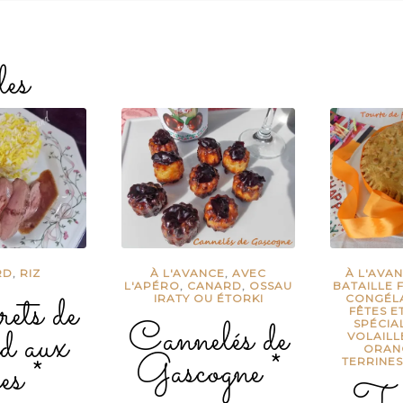
les
RD
,
RIZ
À L'AVANCE
,
AVEC
À L'AVA
L'APÉRO
,
CANARD
,
OSSAU
BATAILLE
ts de
IRATY OU ÉTORKI
CONGÉL
FÊTES E
Cannelés de
SPÉCIA
d aux
VOLAILL
ORAN
Gascogne *
es *
TERRINES