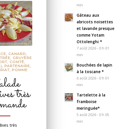
min
Gâteau aux
abricots noisettes
et lavande presque
comme Yotam
Ottolenghi *
7 août 2026 - 0 h 01
NCE
,
CANARD
,
min
TRÉE
,
GRUYÈRE
ORT, COMTÉ,
Bouchées de lapin
)
,
PARTENAIRE
,
RIAT
,
POMME
à la toscane *
lade
6 août 2026 - 0 h 01
min
ives très
Tartelette à la
rmande
framboise
meringuée*
5 août 2026 - 0 h 05
min
ives très