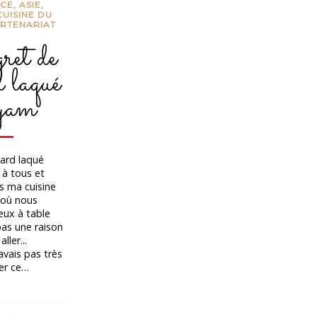
NCE
,
ASIE
,
CUISINE DU
RTENARIAT
et de
 laqué
am
ard laqué
à tous et
s ma cuisine
r où nous
eux à table
pas une raison
ller...
avais pas très
ner ce…