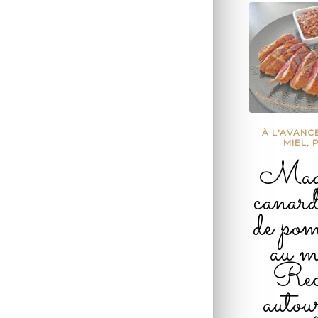
À L'AVANC
MIEL
,
Magr
canard
de pom
au m
Rece
autou