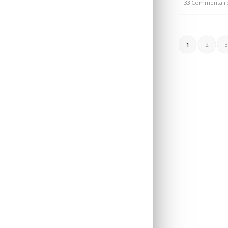
33 Commentair
/
1
2
3