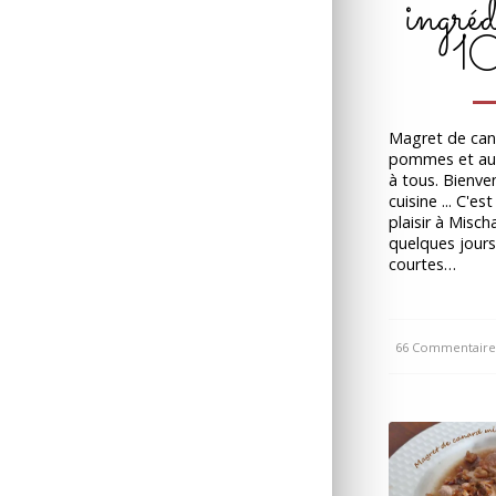
ingréd
1
Magret de can
pommes et au 
à tous. Bienv
cuisine ... C'es
plaisir à Misch
quelques jours
courtes…
66 Commentaire
/